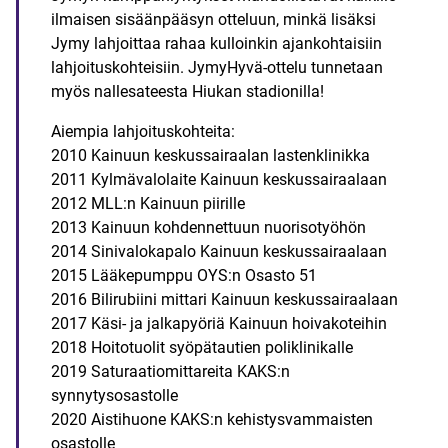
ilmaisen sisäänpääsyn otteluun, minkä lisäksi
Jymy lahjoittaa rahaa kulloinkin ajankohtaisiin
lahjoituskohteisiin. JymyHyvä-ottelu tunnetaan
myös nallesateesta Hiukan stadionilla!
Aiempia lahjoituskohteita:
2010 Kainuun keskussairaalan lastenklinikka
2011 Kylmävalolaite Kainuun keskussairaalaan
2012 MLL:n Kainuun piirille
2013 Kainuun kohdennettuun nuorisotyöhön
2014 Sinivalokapalo Kainuun keskussairaalaan
2015 Lääkepumppu OYS:n Osasto 51
2016 Bilirubiini mittari Kainuun keskussairaalaan
2017 Käsi- ja jalkapyöriä Kainuun hoivakoteihin
2018 Hoitotuolit syöpätautien poliklinikalle
2019 Saturaatiomittareita KAKS:n
synnytysosastolle
2020 Aistihuone KAKS:n kehistysvammaisten
osastolle