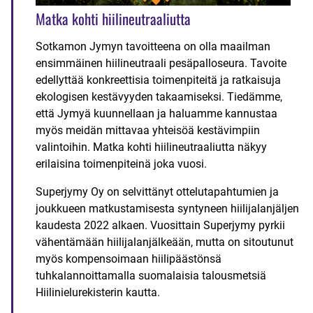
Matka kohti hiilineutraaliutta
Sotkamon Jymyn tavoitteena on olla maailman
ensimmäinen hiilineutraali pesäpalloseura. Tavoite
edellyttää konkreettisia toimenpiteitä ja ratkaisuja
ekologisen kestävyyden takaamiseksi. Tiedämme,
että Jymyä kuunnellaan ja haluamme kannustaa
myös meidän mittavaa yhteisöä kestävimpiin
valintoihin. Matka kohti hiilineutraaliutta näkyy
erilaisina toimenpiteinä joka vuosi.
Superjymy Oy on selvittänyt ottelutapahtumien ja
joukkueen matkustamisesta syntyneen hiilijalanjäljen
kaudesta 2022 alkaen. Vuosittain Superjymy pyrkii
vähentämään hiilijalanjälkeään, mutta on sitoutunut
myös kompensoimaan hiilipäästönsä
tuhkalannoittamalla suomalaisia talousmetsiä
Hiilinielurekisterin kautta.