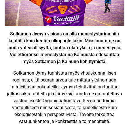
Sotkamon Jymyn visiona on olla menestystarina niin
kentällä kuin kentän ulkopuolellakin. Missionamme on
luoda yhteis
ö
llisyyttä, tuottaa elämyksiä ja menestystä.
Violettioranssi menestystarina Kainuusta edesauttaa
my
ö
s Sotkamon ja Kainuun kehittymistä.
Sotkamon Jymy tunnistaa myös yhteiskunnallisen
roolinsa, eikä seuran arvoa tule mitata yksinomaan
mitaleilla tai pokaaleilla. Jymyn tehtävänä on tuottaa
jatkossakin tunteita ja elämyksiä, mutta ne on tuotettava
vastuullisesti. Organisaation tavoitteena on toimia
vastuullisesti niin sosiaalisesta, taloudellisesta kuin
ekologisestakin perspektiivistä. Tavoite tarkoittaa
vastuunkantoa ja konkreettisia toimenpiteitä.