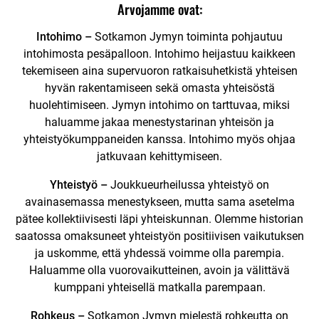
Arvojamme ovat:
Intohimo –
Sotkamon Jymyn toiminta pohjautuu
intohimosta pesäpalloon. Intohimo heijastuu kaikkeen
tekemiseen aina supervuoron ratkaisuhetkistä yhteisen
hyvän rakentamiseen sekä omasta yhteisöstä
huolehtimiseen. Jymyn intohimo on tarttuvaa, miksi
haluamme jakaa menestystarinan yhteisön ja
yhteistyökumppaneiden kanssa. Intohimo myös ohjaa
jatkuvaan kehittymiseen.
Yhteistyö –
Joukkueurheilussa yhteistyö on
avainasemassa menestykseen, mutta sama asetelma
pätee kollektiivisesti läpi yhteiskunnan. Olemme historian
saatossa omaksuneet yhteistyön positiivisen vaikutuksen
ja uskomme, että yhdessä voimme olla parempia.
Haluamme olla vuorovaikutteinen, avoin ja välittävä
kumppani yhteisellä matkalla parempaan.
Rohkeus –
Sotkamon Jymyn mielestä rohkeutta on