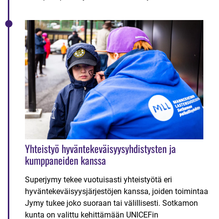
Yhteistyö hyväntekeväisyysyhdistysten ja
kumppaneiden kanssa
Superjymy tekee vuotuisasti yhteistyötä eri
hyväntekeväisyysjärjestöjen kanssa, joiden toimintaa
Jymy tukee joko suoraan tai välillisesti. Sotkamon
kunta on valittu kehittämään UNICEFin