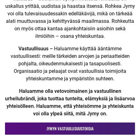
uskallus yrittää, uudistaa ja haastaa itsensä. Rohkea Jymy
voi olla tulevaisuudessakin edelläkävijä, mikä on tärkeää
alati muuttuvassa ja kehittyvässä maailmassa. Rohkeutta
on myös ottaa kantaa ajankohtaisiin asioihin sekä
ilmiöihin – osana yhteiskuntaa.
Vastuullisuus –
Haluamme käyttää ääntämme
vastuullisesti: meille tärkeiden arvojen ja periaatteiden
pohjalta, oikeudenmukaisesti ja tasapuolisesti.
Organisaatio ja pelaajat ovat vastuullisia toimijoita
yhteiskuntamme ja ympäristön suhteen.
Haluamme olla vetovoimainen ja vastuullinen
urheilubrändi, joka tuottaa tunteita, elämyksiä ja lisäarvoa
yhteisölleen. Haluamme, että yhteisömme ja yhteiskunta
voi olla ylpeä siitä, mitä Jymy on.
JYMYN VASTUULLISUUSTEKOJA