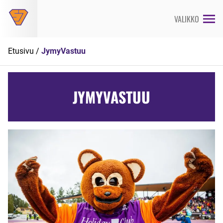
Siirry
suoraan
VALIKKO
sisältöön
Etusivu
/
JymyVastuu
JYMYVASTUU