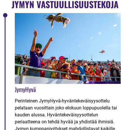
JYMYN VASTUULLISUUSTEKOJA
JymyHyvä
Perinteinen JymyHyvä-hyväntekeväisyysottelu
pelataan vuosittain joko elokuun loppupuolella tai
kauden alussa. Hyväntekeväisyysottelun
periaatteena on tehdä hyvää ja yhdistää ihmisiä.
Jymyn kumppaniyritykset mahdollistavat kaikille