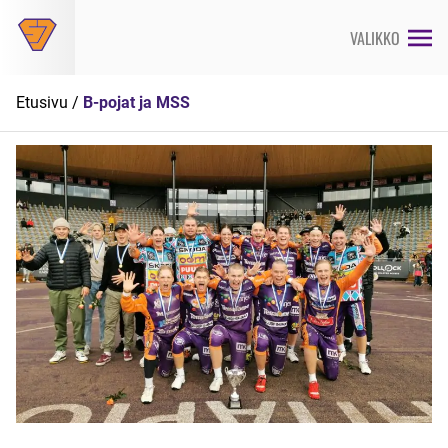
Siirry
suoraan
VALIKKO
sisältöön
Etusivu
/
B-pojat ja MSS