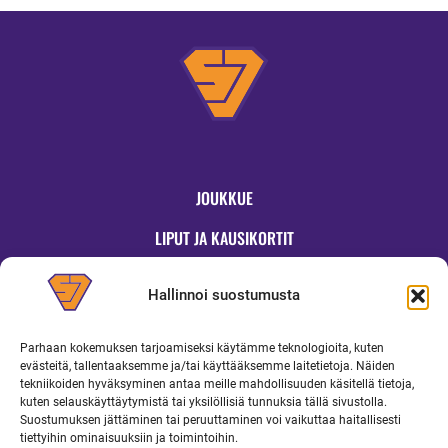
JOUKKUE
LIPUT JA KAUSIKORTIT
OTTELUT
Hallinnoi suostumusta
JYMYKAUPPA
Parhaan kokemuksen tarjoamiseksi käytämme teknologioita, kuten
OTTELUINFO
evästeitä, tallentaaksemme ja/tai käyttääksemme laitetietoja. Näiden
tekniikoiden hyväksyminen antaa meille mahdollisuuden käsitellä tietoja,
UUTISET
kuten selauskäyttäytymistä tai yksilöllisiä tunnuksia tällä sivustolla.
Suostumuksen jättäminen tai peruuttaminen voi vaikuttaa haitallisesti
YRITYKSILLE
tiettyihin ominaisuuksiin ja toimintoihin.