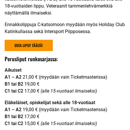
18-vuotiaiden lippu. Veteraanit tammenlehvämerkkiä
näyttämällä ilmaiseksi.
Ennakkolippuja C-katsomoon myydään myös Holiday Club
Katinkullassa sekä Intersport Piipposessa.
OSTA LIPUT TÄÄLTÄ!
Perusliput runkosarjassa:
Aikuiset
A1 – A2
21,00 € (myydään vain Ticketmasterissa)
B1 tai B2
19,00 €
C1 tai C2
17,00 €
(alle 15-vuotiaat ilmaiseksi)
Eläkeläiset, opiskelijat sekä alle 18-vuotiaat
A1 – A2
19,00 € (myydään vain Ticketmasterissa)
B1 tai B2
17,00 €
C1 tai C2
15,00 €
(alle 15-vuotiaat ilmaiseksi)