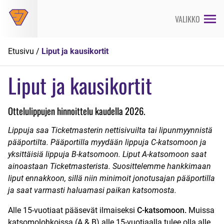
Siirry
suoraan
VALIKKO
sisältöön
Etusivu
/
Liput ja kausikortit
Liput ja kausikortit
Ottelulippujen hinnoittelu kaudella 2026.
Lippuja saa Ticketmasterin nettisivuilta tai lipunmyynnistä
pääportilta. Pääportilla myydään lippuja C-katsomoon ja
yksittäisiä lippuja B-katsomoon. Liput A-katsomoon saat
ainoastaan Ticketmasterista. Suosittelemme hankkimaan
liput ennakkoon, sillä niin minimoit jonotusajan pääportilla
ja saat varmasti haluamasi paikan katsomosta.
Alle 15-vuotiaat pääsevät ilmaiseksi
C-katsomoon
.
Muissa
katsomolohkoissa (A & B) alle 15-vuotiaalla tulee olla alle