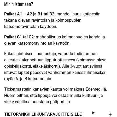
Mihin istumaan?
Paikat A1 – A2 ja B1 tai B2:
mahdollisuus kotipesän
takana olevan ravintolan ja kolmospuolen
katsomoravintolan käyttöön.
Paikat C1 tai C2:
mahdollisuus kolmospuolen kohdalla
olevan katsomoravintolan käyttöön.
Erikoishintaisen lipun ostaja, varaudu todistamaan
oikeutesi alennettuun lipputuotteeseen (voimassa oleva
opiskelijakortti, eläkeläiskortti). Alle 3-vuotiaat sylissä
istuvat lapset pääsevät vanhemman kanssa ilmaiseksi
myös A- ja B-katsomoihin.
Ticketmasterin kanavien kautta voi maksaa Edenredillä.
Huomioithan, että lippuja voi ostaa muilla kulttuuri- ja
virike-eduilla ainoastaan pääportilla.
TIETOPANKKI LIIKUNTARAJOITTEISILLE