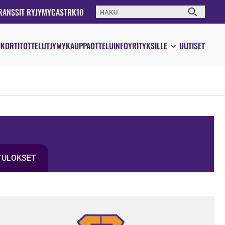
RANSSIT RY
JYMYCAST
RK10
Haku:
IKORTIT
OTTELUT
JYMYKAUPPA
OTTELUINFO
YRITYKSILLE
UUTISET
TULOKSET