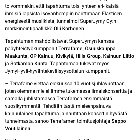
toivommekin, että tapahtuma toisi yhteen eri-ikäisiä
ihmisiä lapsista isovanhempiin nauttimaan Elastisen
energisestä musiikista, tunnelmoi SuperJymy Oy:n
markkinointipäällikkö
Olli Korhonen.
Tapahtuman mahdollistavat SuperJymyn kanssa
pääyhteistyökumppanit
Terrafame, Osuuskauppa
Maakunta, OP Kainuu, Kivikylä, Hilla Group, Kainuun Liitto
ja
Sotkamon Kunta
. Tapahtumaa tukevat myös
JymyHyvä-hyväntekeväisyysottelun kumppanit.
– Terrafame viettää elokuussa 10-vuotisjuhlavuottaan,
joten olemme mielellämme tukemassa ilmaiskonserttia ja
samalla juhlistamassa Terrafamen ensimmäistä
vuosikymmentä. Tehdään tästä mieleenpainuva
kainuulainen tapahtuma ja nautitaan konsertin hyvästä
tunnelmasta, sanoo Terrafamen toimitusjohtaja
Seppo
Voutilainen
.