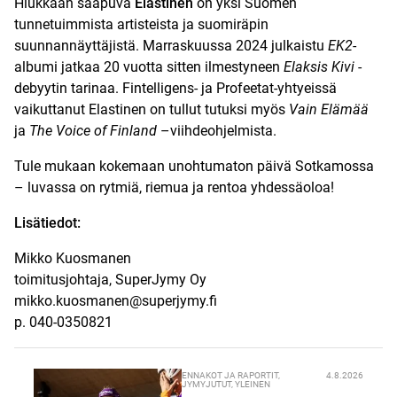
Hiukkaan saapuva
Elastinen
on yksi Suomen
tunnetuimmista artisteista ja suomiräpin
suunnannäyttäjistä. Marraskuussa 2024 julkaistu
EK2
-
albumi jatkaa 20 vuotta sitten ilmestyneen
Elaksis Kivi
-
debyytin tarinaa. Fintelligens- ja Profeetat-yhtyeissä
vaikuttanut Elastinen on tullut tutuksi myös
Vain Elämää
ja
The Voice of Finland
–viihdeohjelmista.
Tule mukaan kokemaan unohtumaton päivä Sotkamossa
– luvassa on rytmiä, riemua ja rentoa yhdessäoloa!
Lisätiedot:
Mikko Kuosmanen
toimitusjohtaja, SuperJymy Oy
mikko.kuosmanen@superjymy.fi
p. 040-0350821
ENNAKOT JA RAPORTIT
,
4.8.2026
JYMYJUTUT
,
YLEINEN