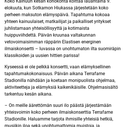
Koko Kainuun kesän kohokohta koittaa lauantaina 9.
elokuuta, kun Sotkamon Hiukassa järjestetään koko
perheen maksuton elämyspäivä. Tapahtuma kokoaa
yhteen kainuulaiset, matkailijat ja paikalliset yritykset
juhlistamaan yhteisöllisyyttä ja kotimaista
huippuviihdettä. Päivän kruunaa valtakunnan
vetovoimaisimman räppärin Elastisen energinen
ilmaiskonsertti – luvassa on unohtumaton ilta suomiräpin
klassikoiden ja uusien hittien parissa!
Kyseessä ei ole pelkkä konsertti, vaan elämyksellinen
tapahtumakokonaisuus. Päivän aikana Terrafame
Stadionilla nähdään ja koetaan monipuolista ohjelmaa,
aktiviteetteja ja elämyksiä kaikenikäisille. Ohjelmasisältö
tarkentuu kesän aikana.
– On meille äärettömän suuri ilo päästä järjestämään
yhteisvoimin koko perheen ilmaiskonserttia Terrafame
Stadionille. Haluamme tarjota ihmisille yhteisiä hetkiä,
musiikin iloa sekä unohtumattomia muistoja, ja