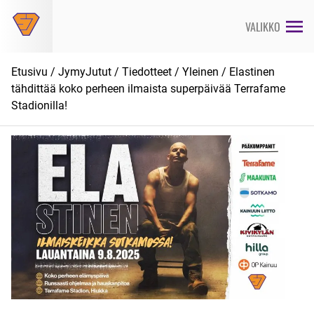
Siirry
suoraan
VALIKKO
sisältöön
Etusivu
/
JymyJutut
/
Tiedotteet
/
Yleinen
/ Elastinen
tähdittää koko perheen ilmaista superpäivää Terrafame
Stadionilla!