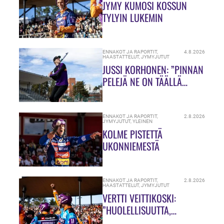
JYMY KUMOSI KOSSUN
TYLYIN LUKEMIN
ENNAKOT JA RAPORTIT
,
4.8.2026
HAASTATTELUT
,
JYMYJUTUT
JUSSI KORHONEN: ”PINNAN
PELEJÄ NE ON TÄÄLLÄ
HIUKASSA!”
ENNAKOT JA RAPORTIT
,
2.8.2026
JYMYJUTUT
,
YLEINEN
KOLME PISTETTÄ
UKONNIEMESTÄ
ENNAKOT JA RAPORTIT
,
2.8.2026
HAASTATTELUT
,
JYMYJUTUT
VERTTI VEITTIKOSKI:
”HUOLELLISUUTTA,
HUOLELLISUUTTA!”