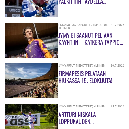
PALKITTIIN TÄYDELLÄ
PISTEPOTILLA
ENNAKOT JA RAPORTIT
,
JYMYJUTUT
,
21.7.2026
YLEINEN
JYMY EI SAANUT PELIÄÄN
KÄYNTIIN – KATKERA TAPPIO
KOTIKENTÄLLÄ
JYMYJUTUT
,
TIEDOTTEET
,
YLEINEN
20.7.2026
FIRMAPESIS PELATAAN
HIUKASSA 15. ELOKUUTA!
JYMYJUTUT
,
TIEDOTTEET
,
YLEINEN
15.7.2026
ARTTURI NISKALA
LOPPUKAUDEN
LAINASOPIMUKSELLA