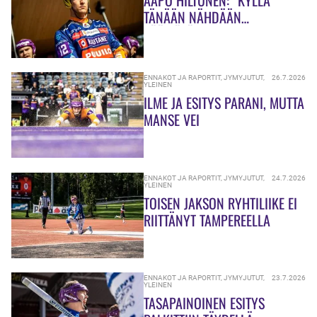
TÄNÄÄN NÄHDÄÄN
PÄÄTTÄVÄINEN JYMY!”
ENNAKOT JA RAPORTIT
,
JYMYJUTUT
,
26.7.2026
YLEINEN
ILME JA ESITYS PARANI, MUTTA
MANSE VEI
ENNAKOT JA RAPORTIT
,
JYMYJUTUT
,
24.7.2026
YLEINEN
TOISEN JAKSON RYHTILIIKE EI
RIITTÄNYT TAMPEREELLA
ENNAKOT JA RAPORTIT
,
JYMYJUTUT
,
23.7.2026
YLEINEN
TASAPAINOINEN ESITYS