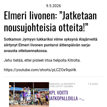
9.5.2026
Elmeri Iivonen: ”Jatketaan
nousujohteisia otteita!”
Sotkamon Jymyyn lukkariksi viime syksynä Alajärveltä
siirtynyt Elmeri Iivonen puntaroi äitienpäivän sarja-
avausta otteluennakossa.
Jehu
tietää, ettei pisteet irtoa helpolla Kitrolta.
https://youtube.com/shorts/pLCZOx9qsHk
ENNAKOT JA RAPORTIT
,
7.8.2026
JYMYJUTUT
,
YLEINEN
KPL VOITTI
JATKOPALLOILLA –
SUMULAAKSOSSA