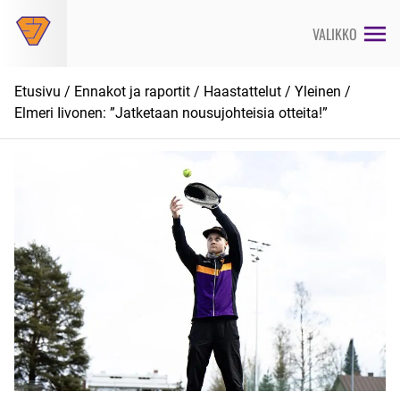
Siirry
suoraan
VALIKKO
sisältöön
Etusivu
/
Ennakot ja raportit
/
Haastattelut
/
Yleinen
/
Elmeri Iivonen: ”Jatketaan nousujohteisia otteita!”