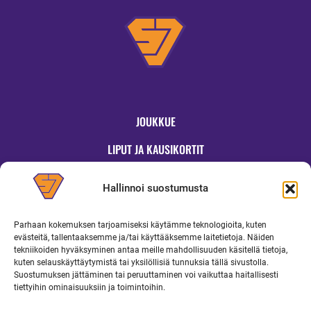
JOUKKUE
LIPUT JA KAUSIKORTIT
OTTELUT
Hallinnoi suostumusta
JYMYKAUPPA
Parhaan kokemuksen tarjoamiseksi käytämme teknologioita, kuten
OTTELUINFO
evästeitä, tallentaaksemme ja/tai käyttääksemme laitetietoja. Näiden
tekniikoiden hyväksyminen antaa meille mahdollisuuden käsitellä tietoja,
UUTISET
kuten selauskäyttäytymistä tai yksilöllisiä tunnuksia tällä sivustolla.
Suostumuksen jättäminen tai peruuttaminen voi vaikuttaa haitallisesti
YRITYKSILLE
tiettyihin ominaisuuksiin ja toimintoihin.