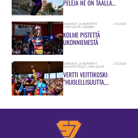
PELEJÄ NE ON TÄÄLLÄ
HIUKASSA!”
ENNAKOT JA RAPORTIT
,
2.8.2026
JYMYJUTUT
,
YLEINEN
KOLME PISTETTÄ
UKONNIEMESTÄ
ENNAKOT JA RAPORTIT
,
2.8.2026
HAASTATTELUT
,
JYMYJUTUT
VERTTI VEITTIKOSKI:
”HUOLELLISUUTTA,
HUOLELLISUUTTA!”