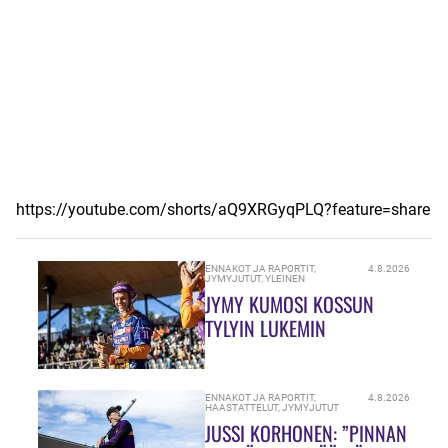
https://youtube.com/shorts/aQ9XRGyqPLQ?feature=share
ENNAKOT JA RAPORTIT
,
4.8.2026
JYMYJUTUT
,
YLEINEN
JYMY KUMOSI KOSSUN
TYLYIN LUKEMIN
ENNAKOT JA RAPORTIT
,
4.8.2026
HAASTATTELUT
,
JYMYJUTUT
JUSSI KORHONEN: ”PINNAN