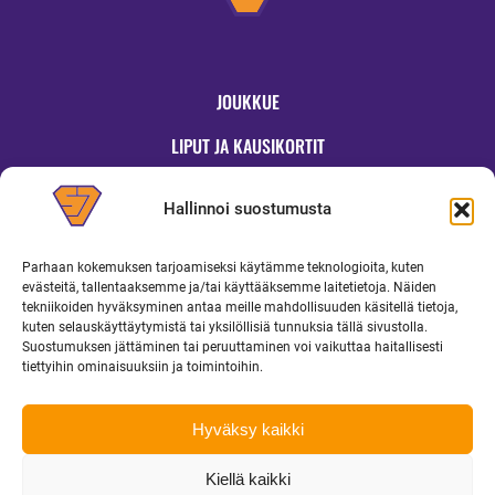
JOUKKUE
LIPUT JA KAUSIKORTIT
OTTELUT
Hallinnoi suostumusta
JYMYKAUPPA
Parhaan kokemuksen tarjoamiseksi käytämme teknologioita, kuten
OTTELUINFO
evästeitä, tallentaaksemme ja/tai käyttääksemme laitetietoja. Näiden
tekniikoiden hyväksyminen antaa meille mahdollisuuden käsitellä tietoja,
UUTISET
kuten selauskäyttäytymistä tai yksilöllisiä tunnuksia tällä sivustolla.
Suostumuksen jättäminen tai peruuttaminen voi vaikuttaa haitallisesti
YRITYKSILLE
tiettyihin ominaisuuksiin ja toimintoihin.
MEDIALLE
Hyväksy kaikki
Kiellä kaikki