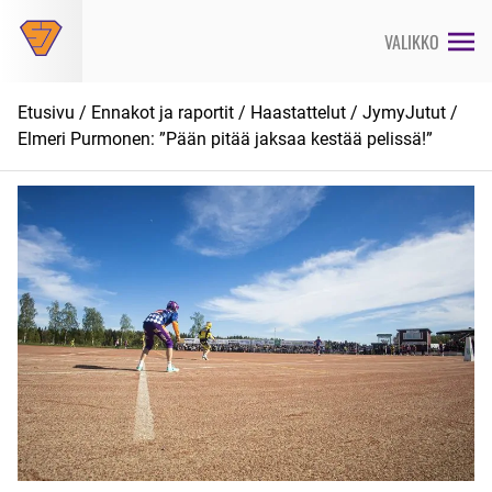
Siirry
suoraan
VALIKKO
sisältöön
Etusivu
/
Ennakot ja raportit
/
Haastattelut
/
JymyJutut
/
Elmeri Purmonen: ”Pään pitää jaksaa kestää pelissä!”