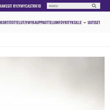
RANSSIT RY
JYMYCAST
RK10
Haku:
IKORTIT
OTTELUT
JYMYKAUPPA
OTTELUINFO
YRITYKSILLE
UUTISET