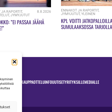
ENNAKOT JA RAPORTIT
,
 JA RAPORTIT
,
8.8.2026
JYMYJUTUT
,
YLEINEN
TELUT
,
JYMYJUTUT
KPL VOITTI JATKOPALLOILL
OKKO: ”EI PASSAA JÄÄHÄ
SUMULAAKSOSSA TARJOLLA
E!”
ULKOPELIN JUHLAA
väksyminen
OTTELUT
JYMYKAUPPA
OTTELUINFO
UUTISET
YRITYKSILLE
MEDIALLE
ksilöllisiä
aikuttaa
tukset