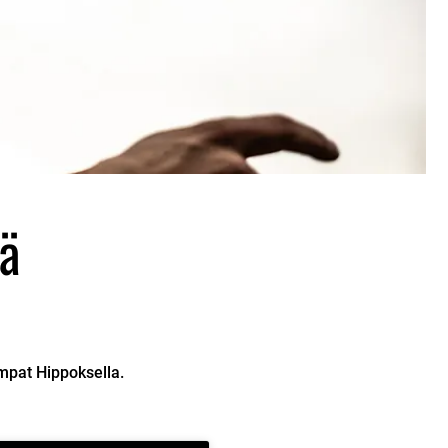
ää
mpat Hippoksella.