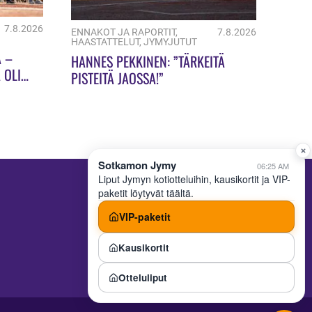
7.8.2026
ENNAKOT JA RAPORTIT
,
7.8.2026
HAASTATTELUT
,
JYMYJUTUT
A –
HANNES PEKKINEN: ”TÄRKEITÄ
 OLI
PISTEITÄ JAOSSA!”