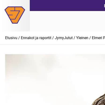
Siirry
suoraan
sisältöön
Etusivu
/
Ennakot ja raportit
/
JymyJutut
/
Yleinen
/ Elmeri P