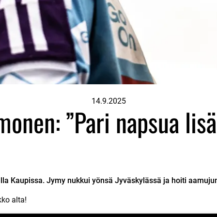
14.9.2025
monen: ”Pari napsua lis
lla Kaupissa. Jymy nukkui yönsä Jyväskylässä ja hoiti aamuju
ko alta!