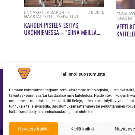
ENNAKOT JA RAPORTIT
,
8.8.2026
ENNAKOT
HAASTATTELUT
,
JYMYJUTUT
HAASTAT
KAHDEN PISTEEN ESITYS
VEETI K
UKONNIEMESSÄ – ”SIINÄ MEILLÄ
KATTELE
ON VIELÄ PALJON TEKEMISTÄ!”
Hallinnoi suostumusta
Parhaan kokemuksen tarjoamiseksi käytämme teknologioita, kuten evästeitä,
tallentaaksemme ja/tai käyttääksemme laitetietoja. Näiden tekniikoiden hy
JOUKKUE
LIPUT JA KAUSIKORTIT
antaa meille mahdollisuuden käsitellä tietoja, kuten selauskäyttäytymistä tai y
tunnuksia tällä sivustolla. Suostumuksen jättäminen tai peruuttaminen voi v
haitallisesti tiettyihin ominaisuuksiin ja toimintoihin.
Hyväksy kaikki
Kiellä kaikki
Näytä ase