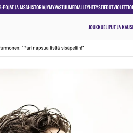
B-POJAT JA MSS
HISTORIA
JYMYVASTUU
MEDIALLE
YHTEYSTIEDOT
VIOLETTIO
JOUKKUE
LIPUT JA KAUS
urmonen: ”Pari napsua lisää sisäpeliin!”