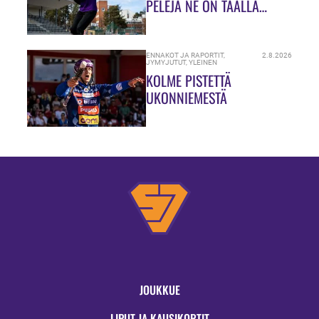
PELEJÄ NE ON TÄÄLLÄ
HIUKASSA!”
ENNAKOT JA RAPORTIT
,
2.8.2026
JYMYJUTUT
,
YLEINEN
KOLME PISTETTÄ
UKONNIEMESTÄ
JOUKKUE
LIPUT JA KAUSIKORTIT