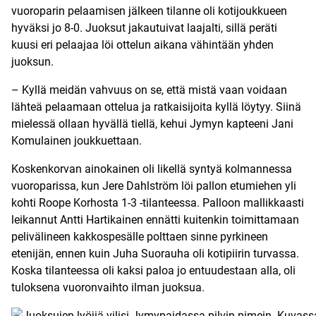
vuoroparin pelaamisen jälkeen tilanne oli kotijoukkueen
hyväksi jo 8-0. Juoksut jakautuivat laajalti, sillä peräti
kuusi eri pelaajaa löi ottelun aikana vähintään yhden
juoksun.
– Kyllä meidän vahvuus on se, että mistä vaan voidaan
lähteä pelaamaan ottelua ja ratkaisijoita kyllä löytyy. Siinä
mielessä ollaan hyvällä tiellä, kehui Jymyn kapteeni Jani
Komulainen joukkuettaan.
Koskenkorvan ainokainen oli likellä syntyä kolmannessa
vuoroparissa, kun Jere Dahlström löi pallon etumiehen yli
kohti Roope Korhosta 1-3 -tilanteessa. Palloon mallikkaasti
leikannut Antti Hartikainen ennätti kuitenkin toimittamaan
pelivälineen kakkospesälle polttaen sinne pyrkineen
etenijän, ennen kuin Juha Suorauha oli kotipiirin turvassa.
Koska tilanteessa oli kaksi paloa jo entuudestaan alla, oli
tuloksena vuoronvaihto ilman juoksua.