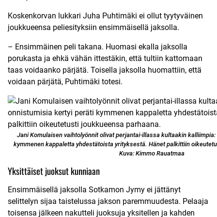
Koskenkorvan lukkari Juha Puhtimäki ei ollut tyytyväinen
joukkueensa peliesityksiin ensimmäisellä jaksolla.
– Ensimmäinen peli takana. Huomasi ekalla jaksolla
porukasta ja ehkä vähän ittestäkin, että tultiin kattomaan
taas voidaanko pärjätä. Toisella jaksolla huomattiin, että
voidaan pärjätä, Puhtimäki totesi.
Jani Komulaisen vaihtolyönnit olivat perjantai-illassa kultaakin kalliimpia:
kymmenen kappaletta yhdestätoista yrityksestä. Hänet palkittiin oikeutet
Kuva: Kimmo Rauatmaa
Yksittäiset juoksut kunniaan
Ensimmäisellä jaksolla Sotkamon Jymy ei jättänyt
selittelyn sijaa taistelussa jakson paremmuudesta. Pelaaja
toisensa jälkeen nakutteli juoksuja yksitellen ja kahden