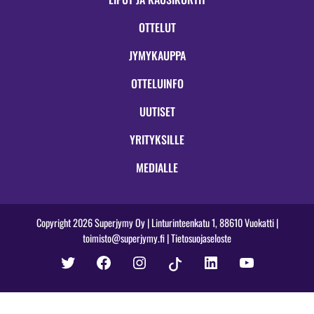
OTTELUT
JYMYKAUPPA
OTTELUINFO
UUTISET
YRITYKSILLE
MEDIALLE
Copyright 2026 Superjymy Oy | Linturinteenkatu 1, 88610 Vuokatti |
toimisto@superjymy.fi
|
Tietosuojaseloste