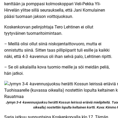
kenttään ja pomppasi kolmoskoppari Veli-Pekka Yli-
Hirvelän ylitse sillä seurauksella, että Jani Komulainen
pääsi tuomaan jakson voittojuoksun.
Koskenkorvan pelinjohtaja Tero Lehtinen ei ollut
tyytyväinen tuomaritoimintaan.
– Meillä olisi ollut siinä niskojentaittovuoro, mutta ei
onnistuttu siinä. Sitten taas pillipiiparit tuli esille ja kaikki
näki, että 4-3 -kavennus oli ihan selvä palo, Lehtinen ripitti.
– Se oli aikalailla kova tuomio meille ja söi meidän peliä,
hän jatkoi.
Jymyn 3-4 -kavennusjuoksu herätti Kossun leirissä eriäviä mielipiteitä. T
oikealla) nostettiin lopulta keltainen kortti. Kuva: Kimm
Sarja jatkuu sunnuntaina Koskenkorvalla klo 17. Tämän