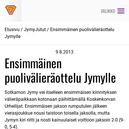
Siirry
suoraan
VALIKKO
sisältöön
Etusivu
/
JymyJutut
/ Ensimmäinen puolivälieräottelu
Jymylle
9.8.2013
Ensimmäinen
puolivälieräottelu Jymylle
Sotkamon Jymy vei itselleen ensimmäisen kiinnityksen
välieräpaikkaan kotonaan päihittämällä Koskenkorvan
Urheilijat. Ensimmäisen jakson rumputulen jälkeen
vierasjoukkue nousi taistoon toisella jaksolla, mutta
Jymyn kiri riitti ja nosti kainuulaiset voittoon jaksoin 2-0 (9-
0, 5-4).