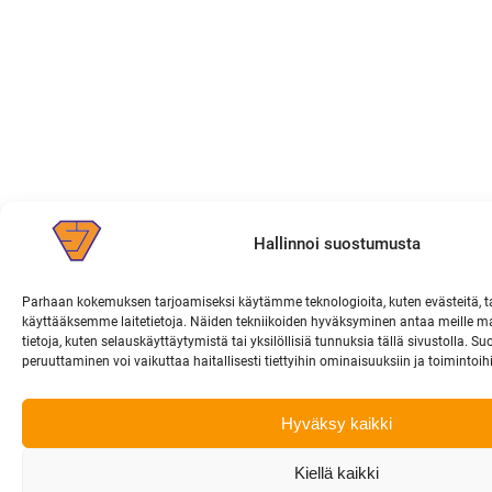
Hallinnoi suostumusta
Parhaan kokemuksen tarjoamiseksi käytämme teknologioita, kuten evästeitä, t
käyttääksemme laitetietoja. Näiden tekniikoiden hyväksyminen antaa meille ma
tietoja, kuten selauskäyttäytymistä tai yksilöllisiä tunnuksia tällä sivustolla. 
peruuttaminen voi vaikuttaa haitallisesti tiettyihin ominaisuuksiin ja toimintoih
Hyväksy kaikki
Kiellä kaikki