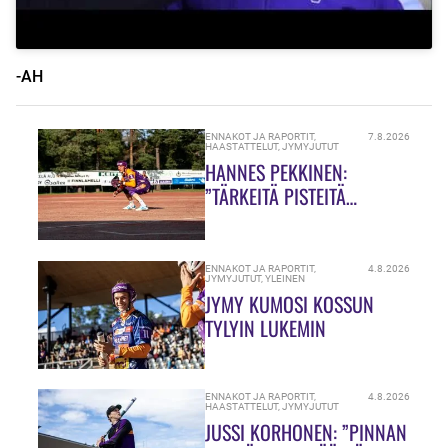
-AH
ENNAKOT JA RAPORTIT
,
7.8.2026
HAASTATTELUT
,
JYMYJUTUT
HANNES PEKKINEN:
”TÄRKEITÄ PISTEITÄ
JAOSSA!”
ENNAKOT JA RAPORTIT
,
4.8.2026
JYMYJUTUT
,
YLEINEN
JYMY KUMOSI KOSSUN
TYLYIN LUKEMIN
ENNAKOT JA RAPORTIT
,
4.8.2026
HAASTATTELUT
,
JYMYJUTUT
JUSSI KORHONEN: ”PINNAN