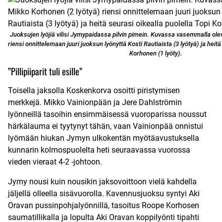
Juoksujen lyöjiä vilisi Jymypaidassa pilvin pimein. Kuvassa vasemmalla ole
riensi onnittelemaan juuri juoksun lyönyttä Kosti Rautiaista (3 lyötyä) ja heitä
Korhonen (1 lyöty).
”Pillipiiparit tuli esille”
Toisella jaksolla Koskenkorva osoitti piristymisen
merkkejä. Mikko Vainionpään ja Jere Dahlströmin
lyönneillä tasoihin ensimmäisessä vuoroparissa noussut
härkälauma ei tyytynyt tähän, vaan Vainionpää onnistui
lyömään hiukan Jymyn ulkokentän myötäavustuksella
kunnarin kolmospuolelta heti seuraavassa vuorossa
vieden vieraat 4-2 -johtoon.
Jymy nousi kuin nousikin jaksovoittoon vielä kahdella
jäljellä olleella sisävuorolla. Kavennusjuoksu syntyi Aki
Oravan pussinpohjalyönnillä, tasoitus Roope Korhosen
saumatillikalla ja lopulta Aki Oravan koppilyönti tipahti