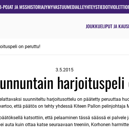
B-POJAT JA MSS
HISTORIA
JYMYVASTUU
MEDIALLE
YHTEYSTIEDOT
VIOLETTIO
JOUKKUE
LIPUT JA KAUS
ituspeli on peruttu!
3.5.2015
nnuntain harjoituspeli 
lattavaksi suunniteltu harjoitusottelu on päätetty peruuttaa h
ertoo, että päätös on tehty yhdessä Kiteen Pallon pelinjohtaja
äätöksellä katsottiin, että pelaaminen tässä säässä ei palvele ja
 ei auta kuin ottaa katse seuraavaan treeniin, Korhonen harmitte