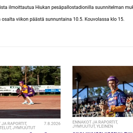
ista ilmoittautua Hiukan pesäpallostadionilla suunnitelman muk
osalta viikon päästä sunnuntaina 10.5. Kouvolassa klo 15.
ENNAKOT JA RAPORTIT
,
 JA RAPORTIT
,
7.8.2026
JYMYJUTUT
,
YLEINEN
TELUT
,
JYMYJUTUT