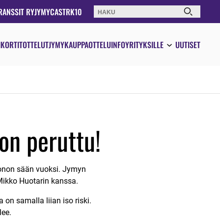
RANSSIT RY
JYMYCAST
RK10
Haku:
IKORTIT
OTTELUT
JYMYKAUPPA
OTTELUINFO
YRITYKSILLE
UUTISET
on peruttu!
uonon sään vuoksi. Jymyn
 Mikko Huotarin kanssa.
 on samalla liian iso riski.
lee.