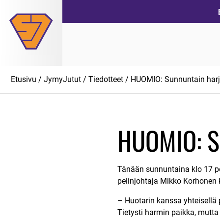
Siirry
suoraan
sisältöön
Etusivu
/
JymyJutut
/
Tiedotteet
/ HUOMIO: Sunnuntain harjo
HUOMIO: Su
Tänään sunnuntaina klo 17 pe
pelinjohtaja Mikko Korhonen k
– Huotarin kanssa yhteisellä p
Tietysti harmin paikka, mutta