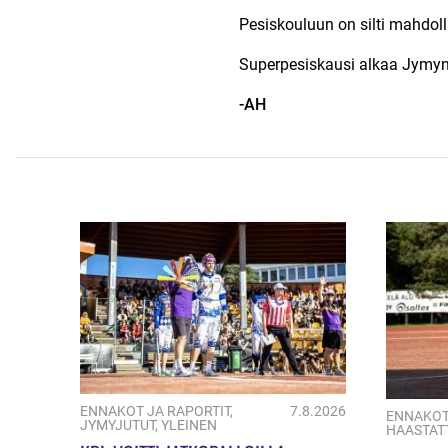
Pesiskouluun on silti mahdoll
Superpesiskausi alkaa Jymyn 
-AH
ENNAKOT JA RAPORTIT
,
7.8.2026
ENNAKOT
JYMYJUTUT
,
YLEINEN
HAASTAT