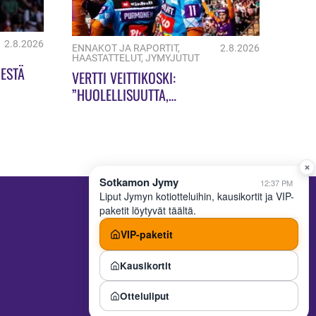
2.8.2026
ENNAKOT JA RAPORTIT
,
2.8.2026
HAASTATTELUT
,
JYMYJUTUT
ESTÄ
VERTTI VEITTIKOSKI:
”HUOLELLISUUTTA,
HUOLELLISUUTTA!”