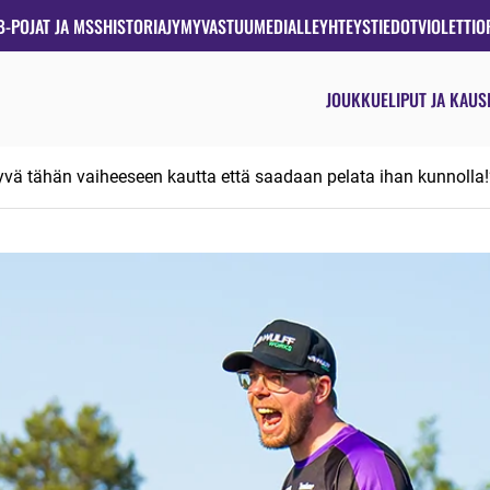
B-POJAT JA MSS
HISTORIA
JYMYVASTUU
MEDIALLE
YHTEYSTIEDOT
VIOLETTIO
JOUKKUE
LIPUT JA KAUS
yvä tähän vaiheeseen kautta että saadaan pelata ihan kunnolla!