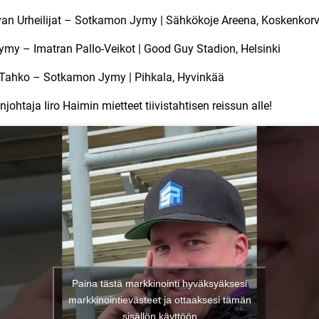
van Urheilijat – Sotkamon Jymy | Sähkökoje Areena, Koskenkor
ymy – Imatran Pallo-Veikot | Good Guy Stadion, Helsinki
n Tahko – Sotkamon Jymy | Pihkala, Hyvinkää
njohtaja Iiro Haimin mietteet tiivistahtisen reissun alle!
Paina tästä markkinointi hyväksyäksesi
markkinointievästeet ja ottaaksesi tämän
sisällön käyttöön