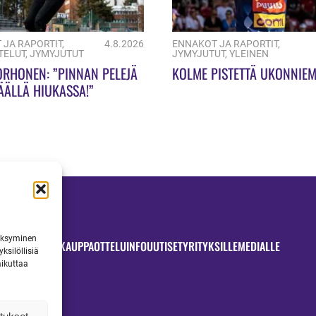
 JA RAPORTIT
,
4.8.2026
ENNAKOT JA RAPORTIT
,
TELUT
,
JYMYJUTUT
JYMYJUTUT
,
YLEINEN
ORHONEN: ”PINNAN PELEJÄ
KOLME PISTETTÄ UKONNIEM
ÄÄLLÄ HIUKASSA!”
väksyminen
OTTELUT
JYMYKAUPPA
OTTELUINFO
UUTISET
YRITYKSILLE
MEDIALLE
ksilöllisiä
aikuttaa