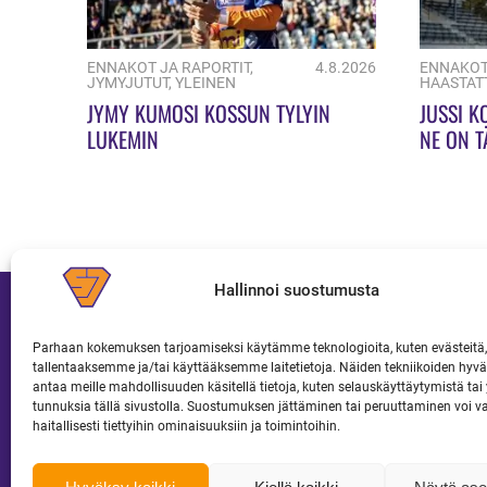
ENNAKOT JA RAPORTIT
,
4.8.2026
ENNAKOT
JYMYJUTUT
,
YLEINEN
HAASTAT
JYMY KUMOSI KOSSUN TYLYIN
JUSSI K
LUKEMIN
NE ON T
Hallinnoi suostumusta
Parhaan kokemuksen tarjoamiseksi käytämme teknologioita, kuten evästeitä,
tallentaaksemme ja/tai käyttääksemme laitetietoja. Näiden tekniikoiden hy
JOUKKUE
LIPUT JA KAUSIKORTIT
antaa meille mahdollisuuden käsitellä tietoja, kuten selauskäyttäytymistä tai y
tunnuksia tällä sivustolla. Suostumuksen jättäminen tai peruuttaminen voi v
haitallisesti tiettyihin ominaisuuksiin ja toimintoihin.