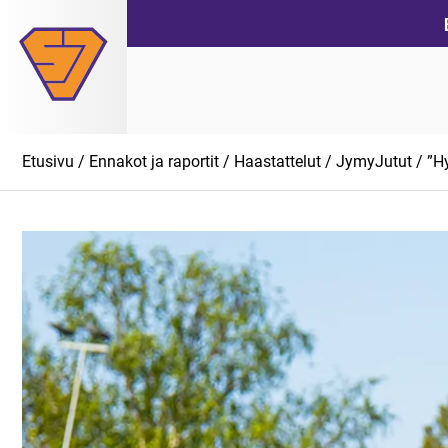
Siirry
suoraan
sisältöön
Etusivu
/
Ennakot ja raportit
/
Haastattelut
/
JymyJutut
/ ”H