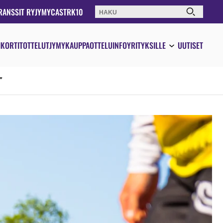
RANSSIT RY
JYMYCAST
RK10
Haku:
IKORTIT
OTTELUT
JYMYKAUPPA
OTTELUINFO
YRITYKSILLE
UUTISET
”