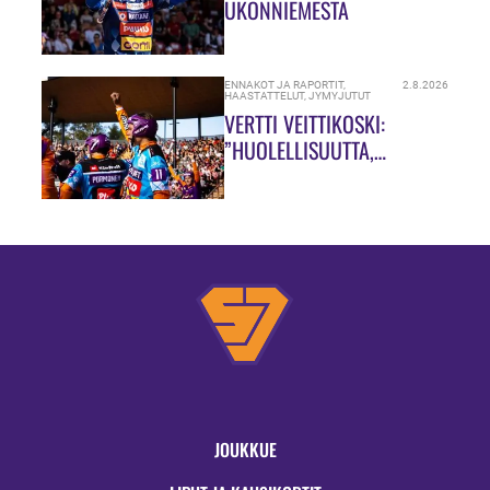
UKONNIEMESTÄ
ENNAKOT JA RAPORTIT
,
2.8.2026
HAASTATTELUT
,
JYMYJUTUT
VERTTI VEITTIKOSKI:
”HUOLELLISUUTTA,
HUOLELLISUUTTA!”
JOUKKUE