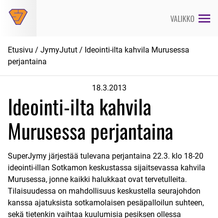
Siirry
suoraan
VALIKKO
sisältöön
Etusivu
/
JymyJutut
/ Ideointi-ilta kahvila Murusessa
perjantaina
18.3.2013
Ideointi-ilta kahvila
Murusessa perjantaina
SuperJymy järjestää tulevana perjantaina 22.3. klo 18-20
ideointi-illan Sotkamon keskustassa sijaitsevassa kahvila
Murusessa, jonne kaikki halukkaat ovat tervetulleita.
Tilaisuudessa on mahdollisuus keskustella seurajohdon
kanssa ajatuksista sotkamolaisen pesäpalloilun suhteen,
sekä tietenkin vaihtaa kuulumisia pesiksen ollessa