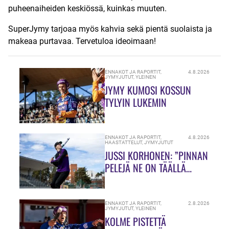
puheenaiheiden keskiössä, kuinkas muuten.
SuperJymy tarjoaa myös kahvia sekä pientä suolaista ja
makeaa purtavaa. Tervetuloa ideoimaan!
ENNAKOT JA RAPORTIT
,
4.8.2026
JYMYJUTUT
,
YLEINEN
JYMY KUMOSI KOSSUN
TYLYIN LUKEMIN
ENNAKOT JA RAPORTIT
,
4.8.2026
HAASTATTELUT
,
JYMYJUTUT
JUSSI KORHONEN: ”PINNAN
PELEJÄ NE ON TÄÄLLÄ
HIUKASSA!”
ENNAKOT JA RAPORTIT
,
2.8.2026
JYMYJUTUT
,
YLEINEN
KOLME PISTETTÄ