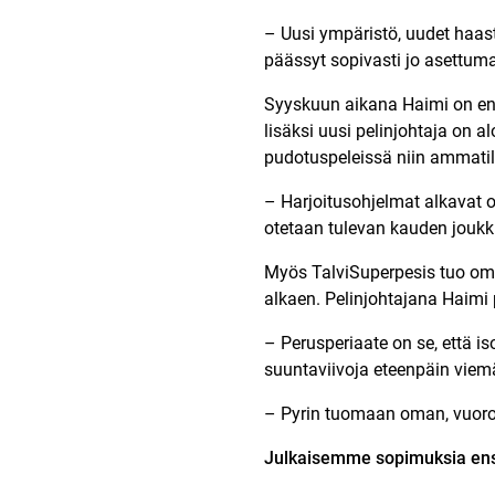
– Uusi ympäristö, uudet haaste
päässyt sopivasti jo asettum
Syyskuun aikana Haimi on enn
lisäksi uusi pelinjohtaja on a
pudotuspeleissä niin ammatill
– Harjoitusohjelmat alkavat o
otetaan tulevan kauden joukku
Myös
TalviSuperpesis
tuo oma
alkaen. Pelinjohtajana Haimi
– Perusperiaate on se, että 
suuntaviivoja eteenpäin viem
– Pyrin tuomaan oman, vuorov
Julkaisemme sopimuksia ensi