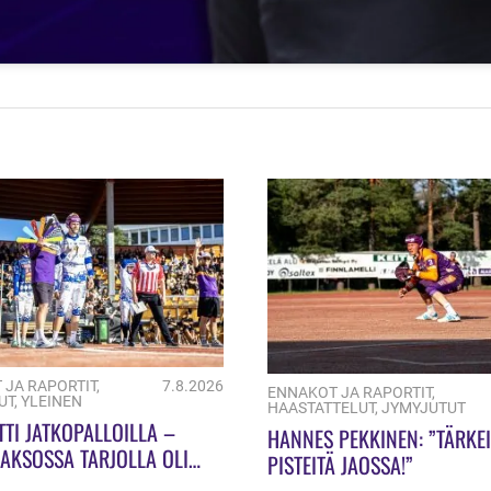
 JA RAPORTIT
,
7.8.2026
ENNAKOT JA RAPORTIT
,
UT
,
YLEINEN
HAASTATTELUT
,
JYMYJUTUT
TTI JATKOPALLOILLA –
HANNES PEKKINEN: ”TÄRKEI
AKSOSSA TARJOLLA OLI
PISTEITÄ JAOSSA!”
LIN JUHLAA