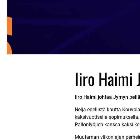
Iiro Haimi 
Iiro Haimi johtaa Jymyn peli
Neljä edellistä kautta Kouvol
kaksivuotisella sopimuksella
Pallonlyöjien kanssa kaksi k
Muutaman viikon ajan perhei