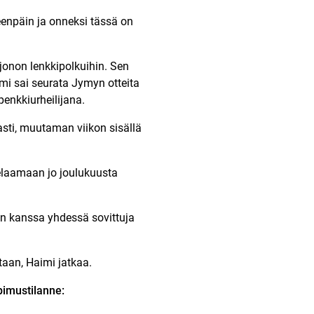
teenpäin ja onneksi tässä on
jonon lenkkipolkuihin. Sen
imi sai seurata Jymyn otteita
enkkiurheilijana.
asti, muutaman viikon sisällä
elaamaan jo joulukuusta
n kanssa yhdessä sovittuja
aan, Haimi jatkaa.
imustilanne: