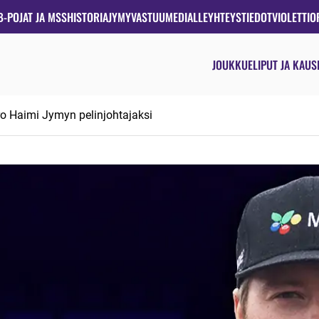
B-POJAT JA MSS
HISTORIA
JYMYVASTUU
MEDIALLE
YHTEYSTIEDOT
VIOLETTIO
JOUKKUE
LIPUT JA KAUS
iro Haimi Jymyn pelinjohtajaksi