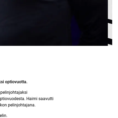
si optiovuotta.
pelinjohtajaksi
ptiovuodesta. Haimi saavutti
kon pelinjohtajana.
lin.