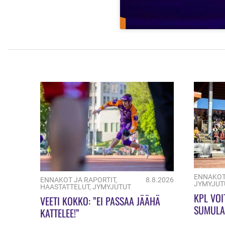
ENNAKOT
ENNAKOT JA RAPORTIT
,
8.8.2026
JYMYJUT
HAASTATTELUT
,
JYMYJUTUT
KPL VOI
VEETI KOKKO: ”EI PASSAA JÄÄHÄ
SUMULA
KATTELEE!”
ULKOPE