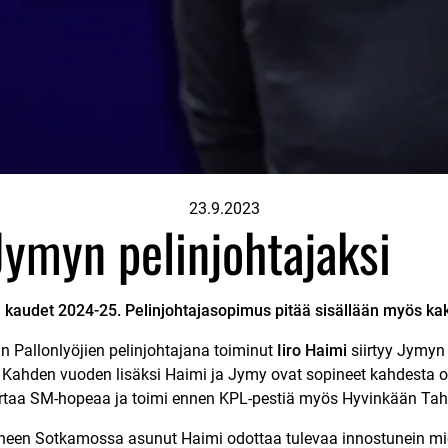
23.9.2023
Jymyn pelinjohtajaksi
ä kaudet 2024-25. Pelinjohtajasopimus pitää sisällään myös kak
an Pallonlyöjien pelinjohtajana toiminut
Iiro Haimi
siirtyy Jymyn 
. Kahden vuoden lisäksi Haimi ja Jymy ovat sopineet kahdesta o
ertaa SM-hopeaa ja toimi ennen KPL-pestiä myös Hyvinkään Tah
neen Sotkamossa asunut Haimi odottaa tulevaa innostunein mie