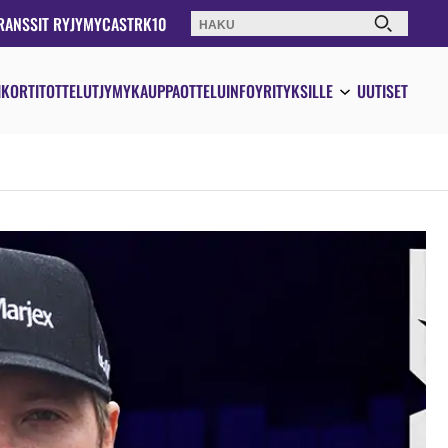
RANSSIT RY
JYMYCAST
RK10
Haku:
IKORTIT
OTTELUT
JYMYKAUPPA
OTTELUINFO
YRITYKSILLE
UUTISET