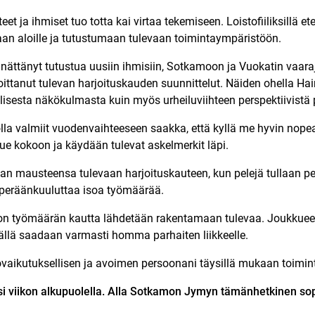
et ja ihmiset tuo totta kai virtaa tekemiseen. Loistofiiliksillä e
aan aloille ja tutustumaan tulevaan toimintaympäristöön.
ättänyt tutustua uusiin ihmisiin, Sotkamoon ja Vuokatin vaara
loittanut tulevan harjoituskauden suunnittelut. Näiden ohella Ha
isesta näkökulmasta kuin myös urheiluviihteen perspektiivistä p
lla valmiit vuodenvaihteeseen saakka, että kyllä me hyvin nope
e kokoon ja käydään tulevat askelmerkit läpi.
n mausteensa tulevaan harjoituskauteen, kun pelejä tullaan p
 peräänkuuluttaa isoa työmäärää.
ison työmäärän kautta lähdetään rakentamaan tulevaa. Joukkuee
ällä saadaan varmasti homma parhaiten liikkeelle.
aikutuksellisen ja avoimen persoonani täysillä mukaan toimint
 viikon alkupuolella. Alla Sotkamon Jymyn tämänhetkinen sop