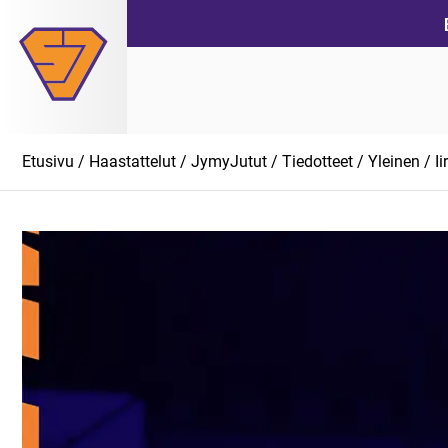
Siirry
suoraan
sisältöön
Etusivu
/
Haastattelut
/
JymyJutut
/
Tiedotteet
/
Yleinen
/ I