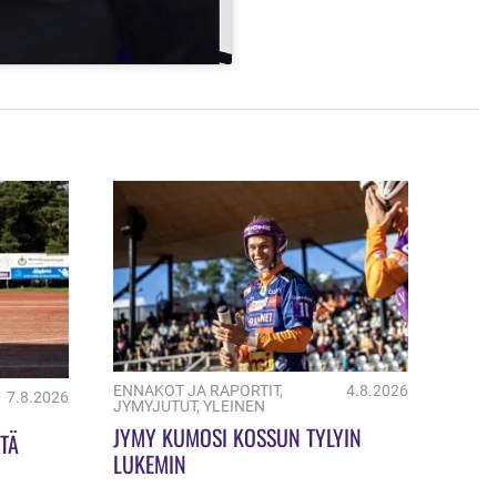
ENNAKOT JA RAPORTIT
,
4.8.2026
7.8.2026
JYMYJUTUT
,
YLEINEN
JYMY KUMOSI KOSSUN TYLYIN
TÄ
LUKEMIN