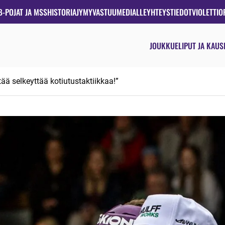
B-POJAT JA MSS
HISTORIA
JYMYVASTUU
MEDIALLE
YHTEYSTIEDOT
VIOLETTIO
JOUKKUE
LIPUT JA KAUS
itää selkeyttää kotiutustaktiikkaa!”