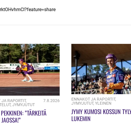
frktOHvhmCI?feature=share
ENNAKOT JA RAPORTIT
,
 JA RAPORTIT
,
7.8.2026
JYMYJUTUT
,
YLEINEN
TELUT
,
JYMYJUTUT
JYMY KUMOSI KOSSUN TYL
PEKKINEN: ”TÄRKEITÄ
LUKEMIN
Ä JAOSSA!”