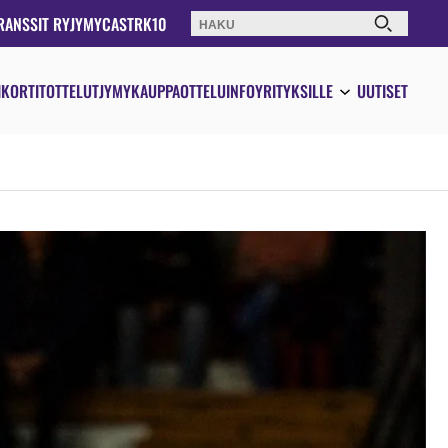
RANSSIT RY
JYMYCAST
RK10
Haku:
IKORTIT
OTTELUT
JYMYKAUPPA
OTTELUINFO
YRITYKSILLE
UUTISET