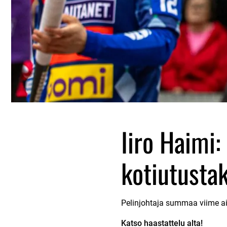
Iiro Haimi:
kotiutustak
Pelinjohtaja summaa viime aik
Katso haastattelu alta!