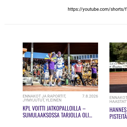
https://youtube.com/shorts/
ENNAKOT JA RAPORTIT
,
7.8.2026
ENNAKOT
JYMYJUTUT
,
YLEINEN
HAASTAT
KPL VOITTI JATKOPALLOILLA –
HANNES 
SUMULAAKSOSSA TARJOLLA OLI
PISTEIT
ULKOPELIN JUHLAA