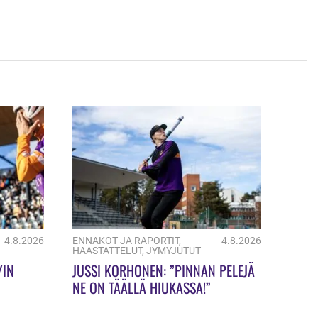
4.8.2026
ENNAKOT JA RAPORTIT
,
4.8.2026
HAASTATTELUT
,
JYMYJUTUT
YIN
JUSSI KORHONEN: ”PINNAN PELEJÄ
NE ON TÄÄLLÄ HIUKASSA!”