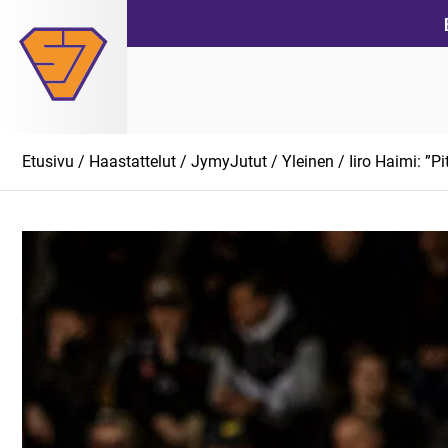
Siirry
suoraan
sisältöön
Etusivu
/
Haastattelut
/
JymyJutut
/
Yleinen
/ Iiro Haimi: ”P