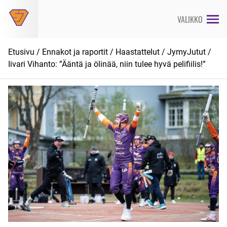
Siirry
suoraan
VALIKKO
sisältöön
Etusivu
/
Ennakot ja raportit
/
Haastattelut
/
JymyJutut
/
Iivari Vihanto: ”Ääntä ja ölinää, niin tulee hyvä pelifiilis!”