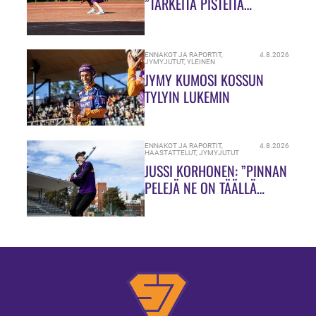
”TÄRKEITÄ PISTEITÄ
JAOSSA!”
ENNAKOT JA RAPORTIT
,
4.8.2026
JYMYJUTUT
,
YLEINEN
JYMY KUMOSI KOSSUN
TYLYIN LUKEMIN
ENNAKOT JA RAPORTIT
,
4.8.2026
HAASTATTELUT
,
JYMYJUTUT
JUSSI KORHONEN: ”PINNAN
PELEJÄ NE ON TÄÄLLÄ
HIUKASSA!”