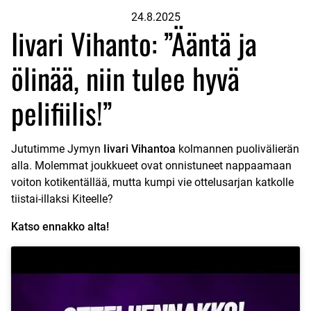
24.8.2025
Iivari Vihanto: ”Ääntä ja
ölinää, niin tulee hyvä
pelifiilis!”
Jututimme Jymyn
Iivari Vihantoa
kolmannen puolivälierän
alla. Molemmat joukkueet ovat onnistuneet nappaamaan
voiton kotikentällää, mutta kumpi vie ottelusarjan katkolle
tiistai-illaksi Kiteelle?
Katso ennakko alta!