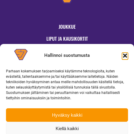
JOUKKUE
LIPUT JA KAUSIKORTIT
OTTELUT
Hallinnoi suostumusta
JYMYKAUPPA
Parhaan kokemuksen tarjoamiseksi käytämme teknologioita, kuten
OTTELUINFO
evästeitä, tallentaaksemme ja/tai käyttääksemme laitetietoja. Näiden
tekniikoiden hyväksyminen antaa meille mahdollisuuden käsitellä tietoja,
UUTISET
kuten selauskäyttäytymistä tai yksilöllisiä tunnuksia tällä sivustolla.
Suostumuksen jättäminen tai peruuttaminen voi vaikuttaa haitallisesti
YRITYKSILLE
tiettyihin ominaisuuksiin ja toimintoihin.
MEDIALLE
Hyväksy kaikki
Kiellä kaikki
Copyright 2026 Superjymy Oy | Linturinteenkatu 1, 88610 Vuokatti |