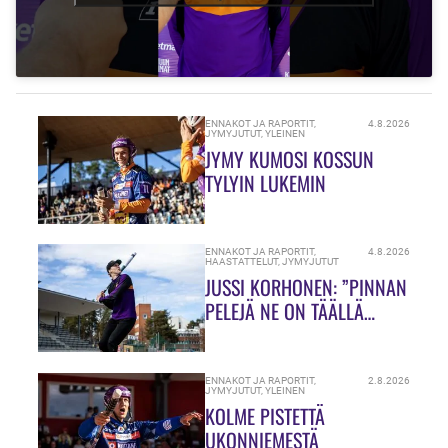
ENNAKOT JA RAPORTIT
,
4.8.2026
JYMYJUTUT
,
YLEINEN
JYMY KUMOSI KOSSUN
TYLYIN LUKEMIN
ENNAKOT JA RAPORTIT
,
4.8.2026
HAASTATTELUT
,
JYMYJUTUT
JUSSI KORHONEN: ”PINNAN
PELEJÄ NE ON TÄÄLLÄ
HIUKASSA!”
ENNAKOT JA RAPORTIT
,
2.8.2026
JYMYJUTUT
,
YLEINEN
KOLME PISTETTÄ
UKONNIEMESTÄ