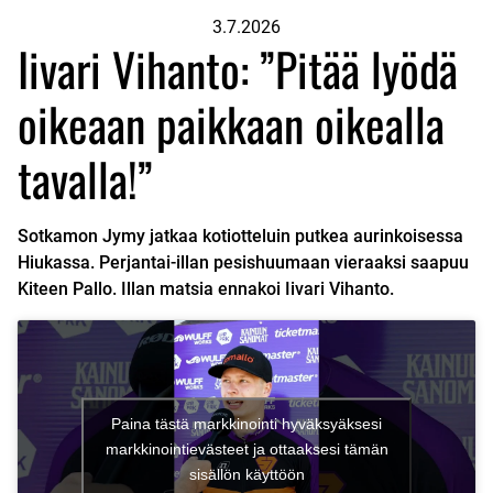
3.7.2026
Iivari Vihanto: ”Pitää lyödä
oikeaan paikkaan oikealla
tavalla!”
Sotkamon Jymy jatkaa kotiotteluin putkea aurinkoisessa
Hiukassa. Perjantai-illan pesishuumaan vieraaksi saapuu
Kiteen Pallo. Illan matsia ennakoi Iivari Vihanto.
Paina tästä markkinointi hyväksyäksesi
markkinointievästeet ja ottaaksesi tämän
sisällön käyttöön