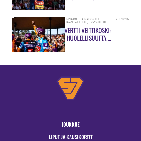
ENNAKOT JA RAPORTIT
,
2.8.2026
HAASTATTELUT
,
JYMYJUTUT
VERTTI VEITTIKOSKI:
”HUOLELLISUUTTA,
HUOLELLISUUTTA!”
JOUKKUE
LIPUT JA KAUSIKORTIT