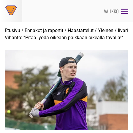
Siirry
suoraan
VALIKKO
sisältöön
Etusivu
/
Ennakot ja raportit
/
Haastattelut
/
Yleinen
/ Iivari
Vihanto: ”Pitää lyödä oikeaan paikkaan oikealla tavalla!”