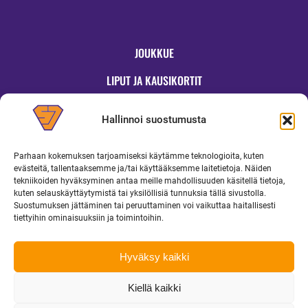
JOUKKUE
LIPUT JA KAUSIKORTIT
OTTELUT
Hallinnoi suostumusta
JYMYKAUPPA
Parhaan kokemuksen tarjoamiseksi käytämme teknologioita, kuten
OTTELUINFO
evästeitä, tallentaaksemme ja/tai käyttääksemme laitetietoja. Näiden
tekniikoiden hyväksyminen antaa meille mahdollisuuden käsitellä tietoja,
UUTISET
kuten selauskäyttäytymistä tai yksilöllisiä tunnuksia tällä sivustolla.
Suostumuksen jättäminen tai peruuttaminen voi vaikuttaa haitallisesti
YRITYKSILLE
tiettyihin ominaisuuksiin ja toimintoihin.
MEDIALLE
Hyväksy kaikki
Kiellä kaikki
Copyright 2026 Superjymy Oy | Linturinteenkatu 1, 88610 Vuokatti |