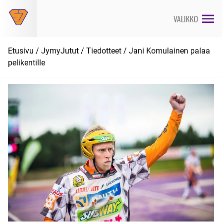
Siirry
suoraan
VALIKKO
sisältöön
Etusivu
/
JymyJutut
/
Tiedotteet
/ Jani Komulainen palaa
pelikentille