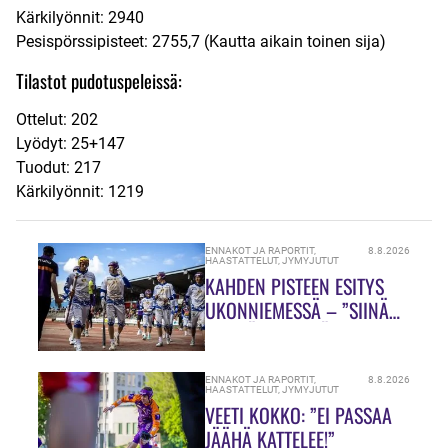
Kärkilyönnit: 2940
Pesispörssipisteet: 2755,7 (Kautta aikain toinen sija)
Tilastot pudotuspeleissä:
Ottelut: 202
Lyödyt: 25+147
Tuodut: 217
Kärkilyönnit: 1219
ENNAKOT JA RAPORTIT
,
8.8.2026
HAASTATTELUT
,
JYMYJUTUT
KAHDEN PISTEEN ESITYS
UKONNIEMESSÄ – ”SIINÄ
MEILLÄ ON VIELÄ PALJON
TEKEMISTÄ!”
ENNAKOT JA RAPORTIT
,
8.8.2026
HAASTATTELUT
,
JYMYJUTUT
VEETI KOKKO: ”EI PASSAA
JÄÄHÄ KATTELEE!”