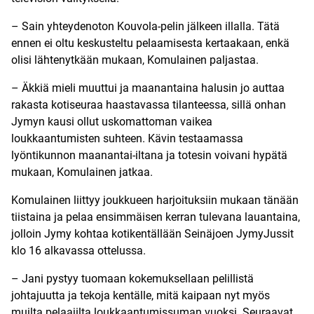
– Sain yhteydenoton Kouvola-pelin jälkeen illalla. Tätä
ennen ei oltu keskusteltu pelaamisesta kertaakaan, enkä
olisi lähtenytkään mukaan, Komulainen paljastaa.
– Äkkiä mieli muuttui ja maanantaina halusin jo auttaa
rakasta kotiseuraa haastavassa tilanteessa, sillä onhan
Jymyn kausi ollut uskomattoman vaikea
loukkaantumisten suhteen. Kävin testaamassa
lyöntikunnon maanantai-iltana ja totesin voivani hypätä
mukaan, Komulainen jatkaa.
Komulainen liittyy joukkueen harjoituksiin mukaan tänään
tiistaina ja pelaa ensimmäisen kerran tulevana lauantaina,
jolloin Jymy kohtaa kotikentällään Seinäjoen JymyJussit
klo 16 alkavassa ottelussa.
– Jani pystyy tuomaan kokemuksellaan pelillistä
johtajuutta ja tekoja kentälle, mitä kaipaan nyt myös
muilta pelaajilta loukkaantumissuman vuoksi. Seuraavat