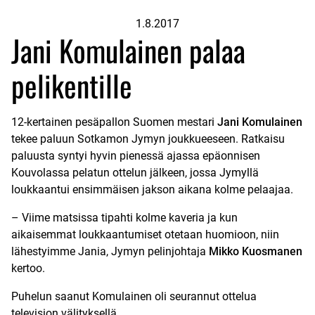
1.8.2017
Jani Komulainen palaa
pelikentille
12-kertainen pesäpallon Suomen mestari
Jani Komulainen
tekee paluun Sotkamon Jymyn joukkueeseen. Ratkaisu
paluusta syntyi hyvin pienessä ajassa epäonnisen
Kouvolassa pelatun ottelun jälkeen, jossa Jymyllä
loukkaantui ensimmäisen jakson aikana kolme pelaajaa.
– Viime matsissa tipahti kolme kaveria ja kun
aikaisemmat loukkaantumiset otetaan huomioon, niin
lähestyimme Jania, Jymyn pelinjohtaja
Mikko Kuosmanen
kertoo.
Puhelun saanut Komulainen oli seurannut ottelua
television välityksellä.