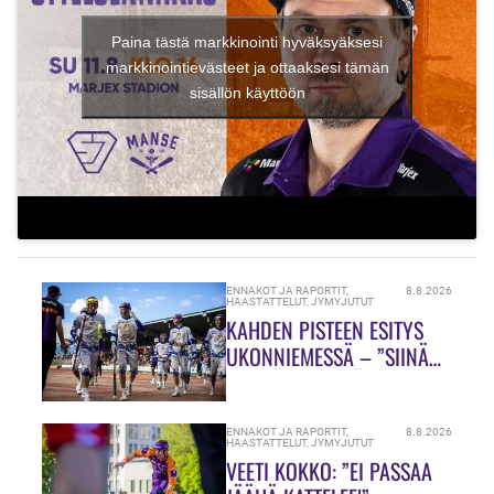
Paina tästä markkinointi hyväksyäksesi
markkinointievästeet ja ottaaksesi tämän
sisällön käyttöön
ENNAKOT JA RAPORTIT
,
8.8.2026
HAASTATTELUT
,
JYMYJUTUT
KAHDEN PISTEEN ESITYS
UKONNIEMESSÄ – ”SIINÄ
MEILLÄ ON VIELÄ PALJON
TEKEMISTÄ!”
ENNAKOT JA RAPORTIT
,
8.8.2026
HAASTATTELUT
,
JYMYJUTUT
VEETI KOKKO: ”EI PASSAA