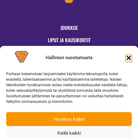
JOUKKUE
LIPUT JA KAUSIKORTIT
OTTELUT
Hallinnoi suostumusta
JYMYKAUPPA
Parhaan kokemuksen tarjoamiseksi käytämme teknologioita, kuten
OTTELUINFO
evästeitä, tallentaaksemme ja/tai käyttääksemme laitetietoja. Näiden
tekniikoiden hyväksyminen antaa meille mahdollisuuden käsitellä tietoja,
UUTISET
kuten selauskäyttäytymistä tai yksilöllisiä tunnuksia tällä sivustolla.
Suostumuksen jättäminen tai peruuttaminen voi vaikuttaa haitallisesti
YRITYKSILLE
tiettyihin ominaisuuksiin ja toimintoihin.
MEDIALLE
Hyväksy kaikki
Kiellä kaikki