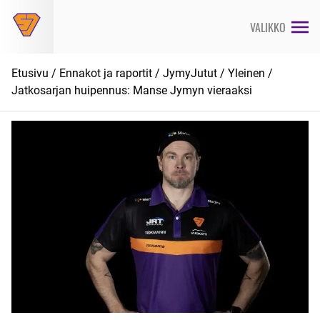
Siirry
suoraan
VALIKKO
sisältöön
Etusivu
/
Ennakot ja raportit
/
JymyJutut
/
Yleinen
/
Jatkosarjan huipennus: Manse Jymyn vieraaksi