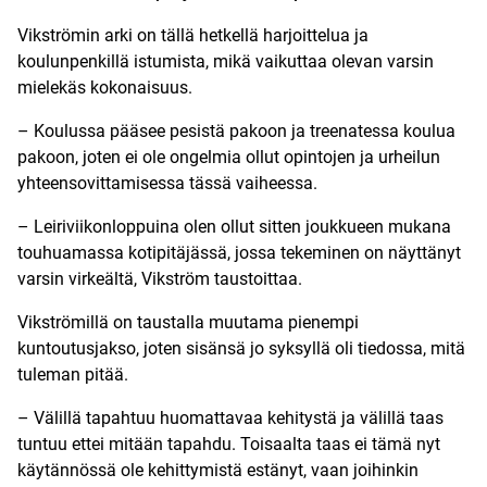
Vikströmin arki on tällä hetkellä harjoittelua ja
koulunpenkillä istumista, mikä vaikuttaa olevan varsin
mielekäs kokonaisuus.
– Koulussa pääsee pesistä pakoon ja treenatessa koulua
pakoon, joten ei ole ongelmia ollut opintojen ja urheilun
yhteensovittamisessa tässä vaiheessa.
– Leiriviikonloppuina olen ollut sitten joukkueen mukana
touhuamassa kotipitäjässä, jossa tekeminen on näyttänyt
varsin virkeältä, Vikström taustoittaa.
Vikströmillä on taustalla muutama pienempi
kuntoutusjakso, joten sisänsä jo syksyllä oli tiedossa, mitä
tuleman pitää.
– Välillä tapahtuu huomattavaa kehitystä ja välillä taas
tuntuu ettei mitään tapahdu. Toisaalta taas ei tämä nyt
käytännössä ole kehittymistä estänyt, vaan joihinkin