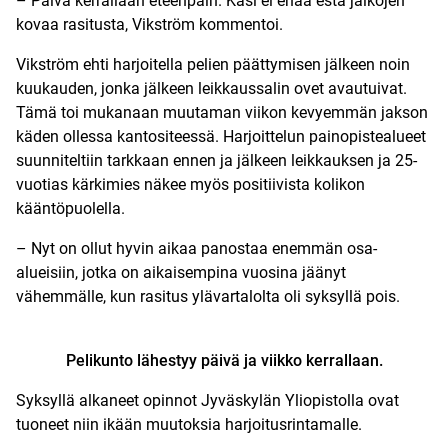
– Päivä kerrallaan eteenpäin. Käsi ei enää estä jalkojen
kovaa rasitusta, Vikström kommentoi.
Vikström ehti harjoitella pelien päättymisen jälkeen noin
kuukauden, jonka jälkeen leikkaussalin ovet avautuivat.
Tämä toi mukanaan muutaman viikon kevyemmän jakson
käden ollessa kantositeessä. Harjoittelun painopistealueet
suunniteltiin tarkkaan ennen ja jälkeen leikkauksen ja 25-
vuotias kärkimies näkee myös positiivista kolikon
kääntöpuolella.
– Nyt on ollut hyvin aikaa panostaa enemmän osa-
alueisiin, jotka on aikaisempina vuosina jäänyt
vähemmälle, kun rasitus ylävartalolta oli syksyllä pois.
Pelikunto lähestyy päivä ja viikko kerrallaan.
Syksyllä alkaneet opinnot Jyväskylän Yliopistolla ovat
tuoneet niin ikään muutoksia harjoitusrintamalle.