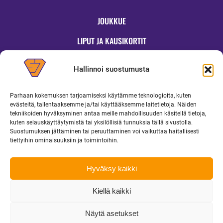
JOUKKUE
LIPUT JA KAUSIKORTIT
OTTELUT
Hallinnoi suostumusta
JYMYKAUPPA
Parhaan kokemuksen tarjoamiseksi käytämme teknologioita, kuten
OTTELUINFO
evästeitä, tallentaaksemme ja/tai käyttääksemme laitetietoja. Näiden
tekniikoiden hyväksyminen antaa meille mahdollisuuden käsitellä tietoja,
UUTISET
kuten selauskäyttäytymistä tai yksilöllisiä tunnuksia tällä sivustolla.
Suostumuksen jättäminen tai peruuttaminen voi vaikuttaa haitallisesti
YRITYKSILLE
tiettyihin ominaisuuksiin ja toimintoihin.
MEDIALLE
Hyväksy kaikki
Kiellä kaikki
Copyright 2026 Superjymy Oy | Linturinteenkatu 1, 88610 Vuokatti |
toimisto@superjymy.fi
|
Tietosuojaseloste
Näytä asetukset