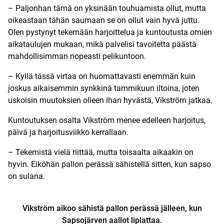
– Paljonhan tämä on yksinään touhuamista ollut, mutta
oikeastaan tähän saumaan se on ollut vain hyvä juttu.
Olen pystynyt tekemään harjoittelua ja kuntoutusta omien
aikataulujen mukaan, mikä palvelisi tavoitetta päästä
mahdollisimman nopeasti pelikuntoon.
– Kyllä tässä virtaa on huomattavasti enemmän kuin
joskus aikaisemmin synkkinä tammikuun iltoina, joten
uskoisin muutoksien olleen ihan hyvästä, Vikström jatkaa.
Kuntoutuksen osalta Vikström menee edelleen harjoitus,
päivä ja harjoitusviikko kerrallaan.
– Tekemistä vielä riittää, mutta toisaalta aikaakin on
hyvin. Eiköhän pallon perässä sähistellä sitten, kun sapso
on sulana.
Vikström aikoo sähistä pallon perässä jälleen, kun
Sapsojärven aallot liplattaa.