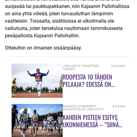
suojasää tai paukkupakkanen, niin Kajaanin Pallohallissa
on aina yhtä viileää, joten turvauduthan lämpimiin
vaatteisiin. Toisaalta, sisätiloissa ei ulkoilmalla ole
vaikutusta, joten tervetuloa nauttimaan tammikuisesta
pesäpallosta Kajaanin Pallohalliin.
Otteluihin on ilmainen sisäänpääsy.
JYMYJUTUT
,
TIEDOTTEET
,
10.8.2026
YLEINEN
ROOPESTA 10 TÄHDEN
PELAAJA? EDESSÄ ON
URAN VIIMEINEN
RUNKOSARJAOTTELU
HIUKASSA!
ENNAKOT JA RAPORTIT
,
8.8.2026
HAASTATTELUT
,
JYMYJUTUT
KAHDEN PISTEEN ESITYS
UKONNIEMESSÄ – ”SIINÄ
MEILLÄ ON VIELÄ PALJON