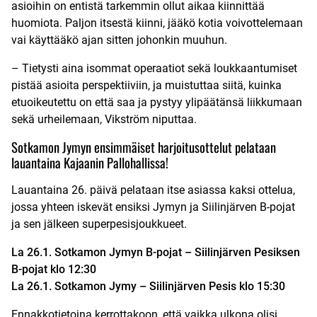
asioihin on entistä tarkemmin ollut aikaa kiinnittää
huomiota. Paljon itsestä kiinni, jääkö kotia voivottelemaan
vai käyttääkö ajan sitten johonkin muuhun.
– Tietysti aina isommat operaatiot sekä loukkaantumiset
pistää asioita perspektiiviin, ja muistuttaa siitä, kuinka
etuoikeutettu on että saa ja pystyy ylipäätänsä liikkumaan
sekä urheilemaan, Vikström niputtaa.
Sotkamon Jymyn ensimmäiset harjoitusottelut pelataan
lauantaina Kajaanin Pallohallissa!
Lauantaina 26. päivä pelataan itse asiassa kaksi ottelua,
jossa yhteen iskevät ensiksi Jymyn ja Siilinjärven B-pojat
ja sen jälkeen superpesisjoukkueet.
La 26.1. Sotkamon Jymyn B-pojat – Siilinjärven Pesiksen
B-pojat klo 12:30
La 26.1. Sotkamon Jymy – Siilinjärven Pesis klo 15:30
Ennakkotietoina kerrottakoon, että vaikka ulkona olisi