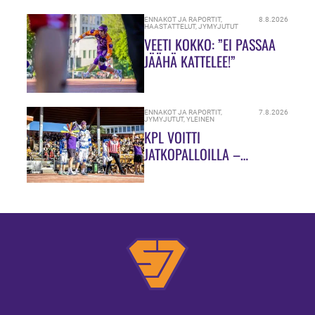
TEKEMISTÄ!”
ENNAKOT JA RAPORTIT
,
8.8.2026
HAASTATTELUT
,
JYMYJUTUT
VEETI KOKKO: ”EI PASSAA
JÄÄHÄ KATTELEE!”
ENNAKOT JA RAPORTIT
,
7.8.2026
JYMYJUTUT
,
YLEINEN
KPL VOITTI
JATKOPALLOILLA –
SUMULAAKSOSSA
TARJOLLA OLI ULKOPELIN
JUHLAA