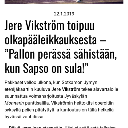
22.1.2019
Jere Vikström toipuu
olkapääleikkauksesta –
”Pallon perässä sähistään,
kun Sapso on sula!”
Pakkaset velloo ulkona, kun Sotkamon Jymyn
etenijäkaartiin kuuluva
Jere Vikström
tekee alavartalolle
suunnattua voimaharjoitusta Jyväskylän
Monnarin
punttisalilla. Vikströmin heittokäsi operoitiin
syksyllä pelien päätyttyä ja kuntoutus on tällä hetkellä
hyvässä vauhdissa.