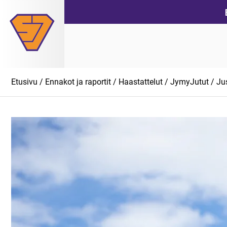
Siirry
suoraan
sisältöön
Etusivu
/
Ennakot ja raportit
/
Haastattelut
/
JymyJutut
/ Jus