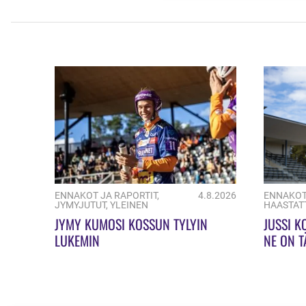
ENNAKOT
ENNAKOT JA RAPORTIT
,
4.8.2026
HAASTAT
JYMYJUTUT
,
YLEINEN
JUSSI K
JYMY KUMOSI KOSSUN TYLYIN
NE ON T
LUKEMIN