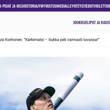
B-POJAT JA MSS
HISTORIA
JYMYVASTUU
MEDIALLE
YHTEYSTIEDOT
VIOLETTIO
JOUKKUE
LIPUT JA KAUS
si Korhonen: ”Kärkimatsi – tiukka peli varmasti luvassa!”