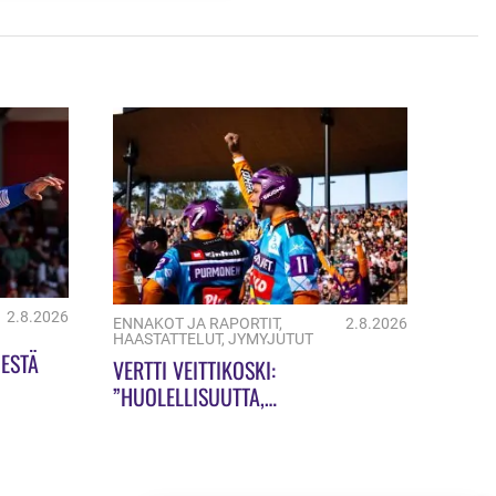
2.8.2026
ENNAKOT JA RAPORTIT
,
2.8.2026
HAASTATTELUT
,
JYMYJUTUT
ESTÄ
VERTTI VEITTIKOSKI:
”HUOLELLISUUTTA,
HUOLELLISUUTTA!”