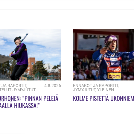
 JA RAPORTIT
,
4.8.2026
ENNAKOT JA RAPORTIT
,
TELUT
,
JYMYJUTUT
JYMYJUTUT
,
YLEINEN
ORHONEN: ”PINNAN PELEJÄ
KOLME PISTETTÄ UKONNIEM
ÄÄLLÄ HIUKASSA!”