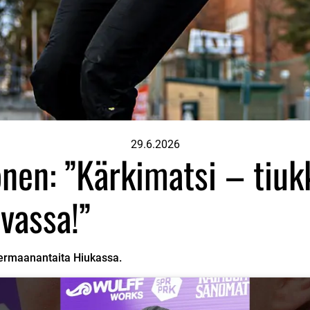
29.6.2026
nen: ”Kärkimatsi – tiuk
vassa!”
ermaanantaita Hiukassa.