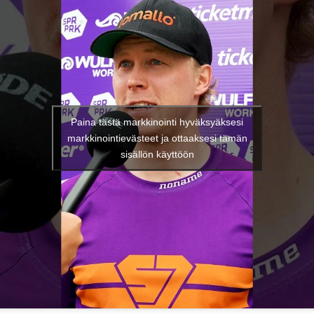
Paina tästä markkinointi hyväksyäksesi
markkinointievästeet ja ottaaksesi tämän
sisällön käyttöön