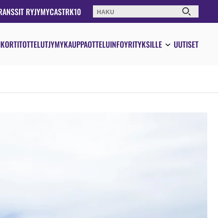
RANSSIT RY
JYMYCAST
RK10
Haku:
IKORTIT
OTTELUT
JYMYKAUPPA
OTTELUINFO
YRITYKSILLE
UUTISET