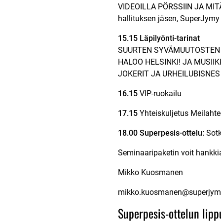
VIDEOILLA PÖRSSIIN JA MI
hallituksen jäsen, SuperJymy
15.15 Läpilyönti-tarinat
SUURTEN SYVÄMUUTOSTEN
HALOO HELSINKI! JA MUSIIK
JOKERIT JA URHEILUBISNES
16.15
VIP-ruokailu
17.15
Yhteiskuljetus Meilaht
18.00
Superpesis-ottelu:
Sotk
Seminaaripaketin voit hankkia
Mikko Kuosmanen
mikko.kuosmanen@superjymy
Superpesis-ottelun lipp