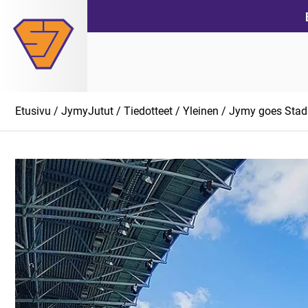
Siirry
suoraan
sisältöön
Etusivu
/
JymyJutut
/
Tiedotteet
/
Yleinen
/ Jymy goes Stadi!