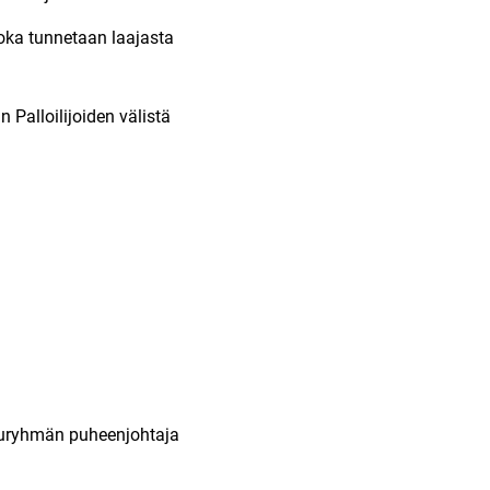
joka tunnetaan laajasta
Palloilijoiden välistä
svuryhmän puheenjohtaja