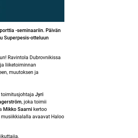
Sporttia -seminaariin. Päivän
uu Superpesis-otteluun
un! Ravintola Dubrovnikissa
ja liiketoiminnan
seen, muutoksen ja
n toimitusjohtaja
Jyri
agerström
, joka toimii
ja
Mikko Saarni
kertoo
musiikkialalla avaavat Haloo
kuttajia.