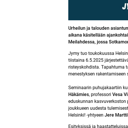
Urheilun ja talouden asiantun
aikana käsitellään ajankohta
Meilahdessa, jossa Sotkamon
Jymy tuo toukokuussa Helsink
tiistaina 6.5.2025 järjestett
risteyskohdista. Tapahtuma t
menestyksen rakentamiseen s
Seminaarin puhujakaartiin kuu
Häkämies
, professori
Vesa Vi
eduskunnan kasvuverkoston p
joukkueen uudesta tulemises
Helsinki! -yhtyeen
Jere Martti
Esityksissä ja haastatteluiss