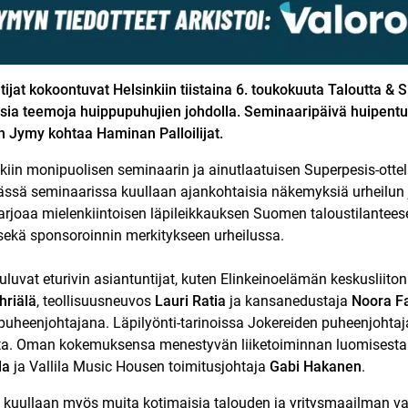
tijat kokoontuvat Helsinkiin tiistaina 6. toukokuuta Taloutta & 
isia teemoja huippupuhujien johdolla. Seminaaripäivä huipent
 Jymy kohtaa Haminan Palloilijat.
iin monipuolisen seminaarin ja ainutlaatuisen Superpesis-ottel
ävässä seminaarissa kuullaan ajankohtaisia näkemyksiä urheilun 
arjoaa mielenkiintoisen läpileikkauksen Suomen taloustilantee
ekä sponsoroinnin merkitykseen urheilussa.
luvat eturivin asiantuntijat, kuten Elinkeinoelämän keskusliito
hriälä
, teollisuusneuvos
Lauri Ratia
ja kansanedustaja
Noora F
uheenjohtajana. Läpilyönti-tarinoissa Jokereiden puheenjohta
ta. Oman kokemuksensa menestyvän liiketoiminnan luomisesta 
la
ja Vallila Music Housen toimitusjohtaja
Gabi Hakanen
.
a kuullaan myös muita kotimaisia talouden ja yritysmaailman vai