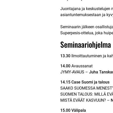
Juontajana ja keskustelujen 
asiantuntemuksestaan ja kyvy
Seminaarin jälkeen osallistu
Superpesis-ottelua, joka huipe
Seminaariohjelma
13.30
Ilmoittautuminen ja kah
14.00
Avaussanat
JYMY-AVAUS –
Juha Tanska
14.15
Case Suomi
ja talous
SAAKO SUOMESSA MENESTY
SUOMEN TALOUS: MILLÄ EV
MISTÄ EVÄÄT KASVUUN? –
N
15.00
Välipala