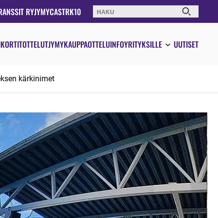
RANSSIT RY
JYMYCAST
RK10
Haku:
IKORTIT
OTTELUT
JYMYKAUPPA
OTTELUINFO
YRITYKSILLE
UUTISET
eksen kärkinimet