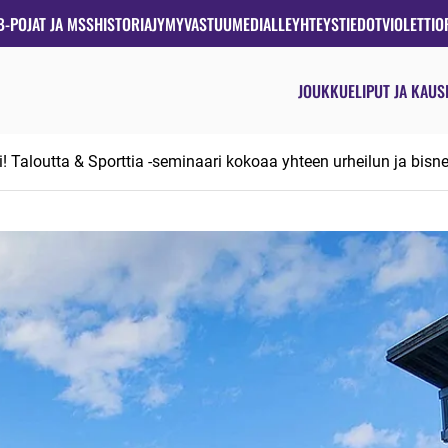
B-POJAT JA MSS
HISTORIA
JYMYVASTUU
MEDIALLE
YHTEYSTIEDOT
VIOLETTIO
JOUKKUE
LIPUT JA KAUS
 Taloutta & Sporttia -seminaari kokoaa yhteen urheilun ja bisn