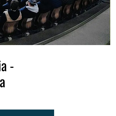
a -
ja