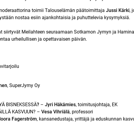
moderaattorina toimii Talouselämän päätoimittaja
Jussi Kärki
, 
stään nostaa esiin ajankohtaisia ja puhuttelevia kysymyksiä.
jat siirtyvät Meilahteen seuraamaan Sotkamon Jymyn ja Haminan 
ntaa urheilullisen ja opettavaisen päivän.
vitarjoilu
nen
, SuperJymy Oy
Ä BISNEKSESSÄ
?
–
Jyri Häkämies
, toimitusjohtaja, EK
ÄILLÄ KASVUUN? –
Vesa Vihriälä
, professori
oora Fagerström
, kansanedustaja, yrittäjä ja eduskunnan ka