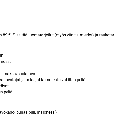
89 €. Sisältää juomatarjoilut (myös viinit + miedot) ja taukotarj
un
omossa
oilu makea/suolainen
valmentajat ja pelaajat kommentoivat illan peliä
äynti
n peliä
vokado, punasipuli, majoneesi)