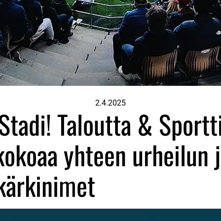
2.4.2025
tadi! Taloutta & Sportti
kokoaa yhteen urheilun 
kärkinimet