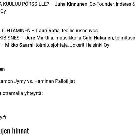
TÄ KUULUU PÖRSSILLE? –
Juha Kinnune
n, Co-Founder, Inderes 
 Oy
 JOHTAMINEN –
Lauri Ratia
, teollisuusneuvos
KIBISNES –
Jere Marttila
, muusikko ja
Gabi Hakanen
, toimitus
 –
Mikko Saarni
, toimitusjohtaja, Jokerit Helsinki Oy
een
amon Jymy vs. Haminan Palloilijat
 ottamalla yhteyttä:
.fi
ujen hinnat