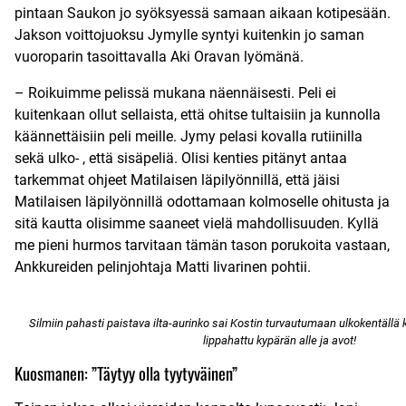
pintaan Saukon jo syöksyessä samaan aikaan kotipesään.
Jakson voittojuoksu Jymylle syntyi kuitenkin jo saman
vuoroparin tasoittavalla Aki Oravan lyömänä.
– Roikuimme pelissä mukana näennäisesti. Peli ei
kuitenkaan ollut sellaista, että ohitse tultaisiin ja kunnolla
käännettäisiin peli meille. Jymy pelasi kovalla rutiinilla
sekä ulko- , että sisäpeliä. Olisi kenties pitänyt antaa
tarkemmat ohjeet Matilaisen läpilyönnillä, että jäisi
Matilaisen läpilyönnillä odottamaan kolmoselle ohitusta ja
sitä kautta olisimme saaneet vielä mahdollisuuden. Kyllä
me pieni hurmos tarvitaan tämän tason porukoita vastaan,
Ankkureiden pelinjohtaja Matti Iivarinen pohtii.
Silmiin pahasti paistava ilta-aurinko sai Kostin turvautumaan ulkokentällä 
lippahattu kypärän alle ja avot!
Kuosmanen: ”Täytyy olla tyytyväinen”