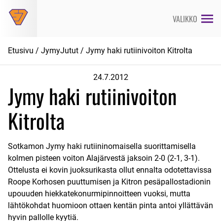
Siirry
suoraan
VALIKKO
sisältöön
Etusivu
/
JymyJutut
/ Jymy haki rutiinivoiton Kitrolta
24.7.2012
Jymy haki rutiinivoiton
Kitrolta
Sotkamon Jymy haki rutiininomaisella suorittamisella
kolmen pisteen voiton Alajärvestä jaksoin 2-0 (2-1, 3-1).
Ottelusta ei kovin juoksurikasta ollut ennalta odotettavissa
Roope Korhosen puuttumisen ja Kitron pesäpallostadionin
upouuden hiekkatekonurmipinnoitteen vuoksi, mutta
lähtökohdat huomioon ottaen kentän pinta antoi yllättävän
hyvin pallolle kyytiä.