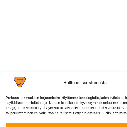
Hallinnoi suostumusta
Parhaan kokemuksen tarjoamiseksi käytämme teknologioita, kuten evästeitä, t
käyttääksemme laitetietoja. Näiden tekniikoiden hyväksyminen antaa meille ma
tietoja, kuten selauskäyttäytymistä tai yksilöllisiä tunnuksia tällä sivustolla.
tai peruuttaminen voi vaikuttaa haitallisesti tiettyihin ominaisuuksiin ja toimint