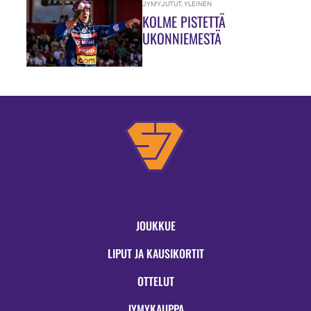
JYMYJUTUT
,
YLEINEN
KOLME PISTETTÄ
UKONNIEMESTÄ
JOUKKUE
LIPUT JA KAUSIKORTIT
OTTELUT
JYMYKAUPPA