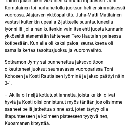
Toinen jakso alkoi vieraiden kannalta lupaavasti: Jani
Komulainen toi harhaheitolla juoksun heti ensimmäisessä
vuorossa. Alajärven ykköspalkittu Juha-Matti Matilainen
vastasi kuitenkin upealla 2-jatkeelle suuntautuneella
lyönnillä, jolla hän kuitenkin vain itse ehti juosta kunnarin
ykköseltä etenemään lähteneen Tero Hautalan palaessa
kotipesään. Kun alla oli kaksi paloa, seurauksena oli
samalla kertaa tasoitusjuoksu ja vuoronvaihto.
Sotkamon Jymy sai punnerrettua jaksovoittoon
oikeuttaneet juoksut seuraavassa vuoroparissa Toni
Kohosen ja Kosti Rautiaisen lyöminä ja jakso päättyi näin
3-1.
– Akilla oli neljä kotiutustilannetta, joista kaikki olivat
hyviä ja Kosti olisi onnistunut myös tänään jos olisimme
saaneet peliä jatkettua sinne asti, joten täytyy olla
iltapuhteeseen ja kolmeen pisteeseen tyytyväinen,
Kuosmanen kiteyttää.