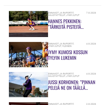
ENNAKOT JA RAPORTIT
,
7.8.2026
HAASTATTELUT
,
JYMYJUTUT
HANNES PEKKINEN:
”TÄRKEITÄ PISTEITÄ
JAOSSA!”
ENNAKOT JA RAPORTIT
,
4.8.2026
JYMYJUTUT
,
YLEINEN
JYMY KUMOSI KOSSUN
TYLYIN LUKEMIN
ENNAKOT JA RAPORTIT
,
4.8.2026
HAASTATTELUT
,
JYMYJUTUT
JUSSI KORHONEN: ”PINNAN
PELEJÄ NE ON TÄÄLLÄ
HIUKASSA!”
ENNAKOT JA RAPORTIT
,
2.8.2026