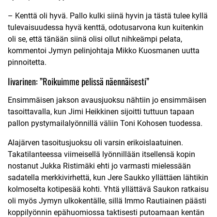
– Kenttä oli hyvä. Pallo kulki siinä hyvin ja tästä tulee kyllä
tulevaisuudessa hyvä kenttä, odotusarvona kun kuitenkin
oli se, että tänään siinä olisi ollut nihkeämpi pelata,
kommentoi Jymyn pelinjohtaja Mikko Kuosmanen uutta
pinnoitetta.
Iivarinen: ”Roikuimme pelissä näennäisesti”
Ensimmäisen jakson avausjuoksu nähtiin jo ensimmäisen
tasoittavalla, kun Jimi Heikkinen sijoitti tuttuun tapaan
pallon pystymailalyönnillä väliin Toni Kohosen tuodessa.
Alajärven tasoitusjuoksu oli varsin erikoislaatuinen.
Takatilanteessa viimeisellä lyönnillään itsellensä kopin
nostanut Jukka Ristimäki ehti jo varmasti mielessään
sadatella merkkivirhettä, kun Jere Saukko yllättäen lähtikin
kolmoselta kotipesää kohti. Yhtä yllättävä Saukon ratkaisu
oli myös Jymyn ulkokentälle, sillä Immo Rautiainen päästi
koppilyönnin epähuomiossa taktisesti putoamaan kentän