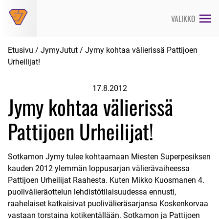
Siirry
suoraan
VALIKKO
sisältöön
Etusivu
/
JymyJutut
/ Jymy kohtaa välierissä Pattijoen
Urheilijat!
17.8.2012
Jymy kohtaa välierissä
Pattijoen Urheilijat!
Sotkamon Jymy tulee kohtaamaan Miesten Superpesiksen
kauden 2012 ylemmän loppusarjan välierävaiheessa
Pattijoen Urheilijat Raahesta. Kuten Mikko Kuosmanen
4.
puolivälieräottelun lehdistötilaisuudessa ennusti
,
raahelaiset katkaisivat puolivälieräsarjansa Koskenkorvaa
vastaan torstaina kotikentällään. Sotkamon ja Pattijoen