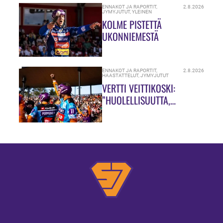
ENNAKOT JA RAPORTIT
,
2.8.2026
JYMYJUTUT
,
YLEINEN
KOLME PISTETTÄ
UKONNIEMESTÄ
ENNAKOT JA RAPORTIT
,
2.8.2026
HAASTATTELUT
,
JYMYJUTUT
VERTTI VEITTIKOSKI:
”HUOLELLISUUTTA,
HUOLELLISUUTTA!”