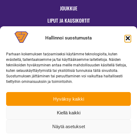
JOUKKUE
LIPUT JA KAUSIKORTIT
OTTELUT
Hallinnoi suostumusta
JYMYKAUPPA
Parhaan kokemuksen tarjoamiseksi käytämme teknologioita, kuten
OTTELUINFO
evästeitä, tallentaaksemme ja/tai käyttääksemme laitetietoja. Näiden
tekniikoiden hyväksyminen antaa meille mahdollisuuden käsitellä tietoja,
UUTISET
kuten selauskäyttäytymistä tai yksilöllisiä tunnuksia tällä sivustolla.
Suostumuksen jättäminen tai peruuttaminen voi vaikuttaa haitallisesti
YRITYKSILLE
tiettyihin ominaisuuksiin ja toimintoihin.
MEDIALLE
Hyväksy kaikki
Kiellä kaikki
Copyright 2026 Superjymy Oy | Linturinteenkatu 1, 88610 Vuokatti |
toimisto@superjymy.fi
|
Tietosuojaseloste
Näytä asetukset