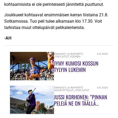
kohtaamisista ei ole perinteisesti jännitettä puuttunut.
Joukkueet kohtaavat ensimmäisen kerran tiistaina 21.8.
Sotkamossa. Tuo peli tulee alkamaan klo 17.30.
Voit
tarkistaa muut ottelupäivät pelikalenterista.
-AH
ENNAKOT JA RAPORTIT
,
4.8.2026
JYMYJUTUT
,
YLEINEN
JYMY KUMOSI KOSSUN
TYLYIN LUKEMIN
ENNAKOT JA RAPORTIT
,
4.8.2026
HAASTATTELUT
,
JYMYJUTUT
JUSSI KORHONEN: ”PINNAN
PELEJÄ NE ON TÄÄLLÄ
HIUKASSA!”