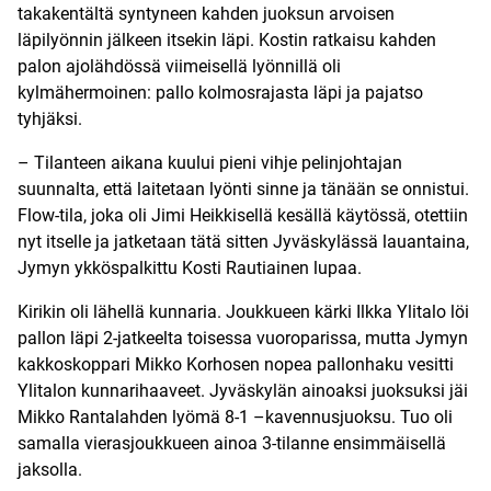
takakentältä syntyneen kahden juoksun arvoisen
läpilyönnin jälkeen itsekin läpi. Kostin ratkaisu kahden
palon ajolähdössä viimeisellä lyönnillä oli
kylmähermoinen: pallo kolmosrajasta läpi ja pajatso
tyhjäksi.
– Tilanteen aikana kuului pieni vihje pelinjohtajan
suunnalta, että laitetaan lyönti sinne ja tänään se onnistui.
Flow-tila, joka oli Jimi Heikkisellä kesällä käytössä, otettiin
nyt itselle ja jatketaan tätä sitten Jyväskylässä lauantaina,
Jymyn ykköspalkittu Kosti Rautiainen lupaa.
Kirikin oli lähellä kunnaria. Joukkueen kärki Ilkka Ylitalo löi
pallon läpi 2-jatkeelta toisessa vuoroparissa, mutta Jymyn
kakkoskoppari Mikko Korhosen nopea pallonhaku vesitti
Ylitalon kunnarihaaveet. Jyväskylän ainoaksi juoksuksi jäi
Mikko Rantalahden lyömä 8-1 –kavennusjuoksu. Tuo oli
samalla vierasjoukkueen ainoa 3-tilanne ensimmäisellä
jaksolla.