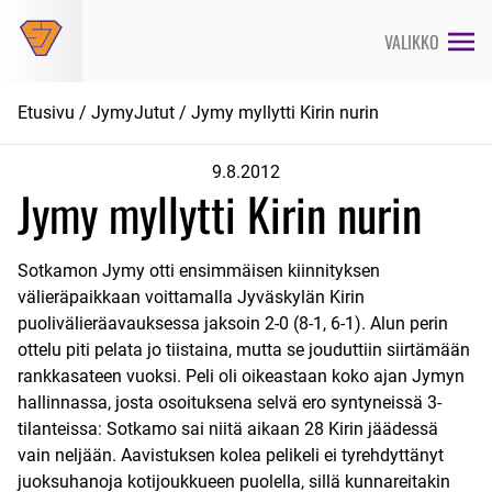
Siirry
suoraan
VALIKKO
sisältöön
Etusivu
/
JymyJutut
/ Jymy myllytti Kirin nurin
9.8.2012
Jymy myllytti Kirin nurin
Sotkamon Jymy otti ensimmäisen kiinnityksen
välieräpaikkaan voittamalla Jyväskylän Kirin
puolivälieräavauksessa jaksoin 2-0 (8-1, 6-1). Alun perin
ottelu piti pelata jo tiistaina, mutta se jouduttiin siirtämään
rankkasateen vuoksi. Peli oli oikeastaan koko ajan Jymyn
hallinnassa, josta osoituksena selvä ero syntyneissä 3-
tilanteissa: Sotkamo sai niitä aikaan 28 Kirin jäädessä
vain neljään. Aavistuksen kolea pelikeli ei tyrehdyttänyt
juoksuhanoja kotijoukkueen puolella, sillä kunnareitakin