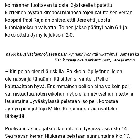
kolmannen tuottavan tulosta. 3-jatkeelle tiputettu
kierteinen pystäri kimposi mainosaitojen kautta sen verran
koppari Pasi Rajalan ohitse, että Jere ehti juosta
kunniajuoksun vaivatta. Toinen jakso päättyi näin 6-1 ja
koko ottelu Jymylle jaksoin 2-0.
Kaikki halusivat luonnollisesti palan kunnarin lyönyttä Vikströmiä. Samaan k
illan kunniajuoksusankarit: Kosti, Jere ja Immo.
– Kiri pelaa pienellä riskillä. Paikkoja läpilyönneille on
olemassa ja tänään niitä sitten sirvahteli. Peli oli
kauttaaltaan hyvä. Ensimmäinen peli on aina vaikein peli
valmistautua, joten eiköhän nyt ole jännitykset jännitetty ja
lauantaina Jyväskylässä pelataan iso peli, korostaa
Jymyn pelinjohtaja Mikko Kuosmanen vierasottelun
tärkeyttä.
Puolivälieräsarja jatkuu lauantaina Jyväskylässä klo 14.
Seuraavan kerran Hiukassa pelataan sunnuntaina klo 17.