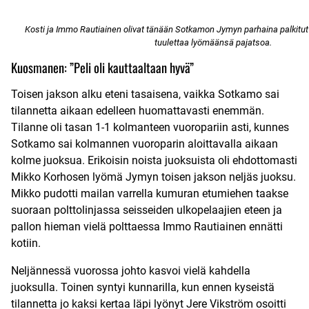
Kosti ja Immo Rautiainen olivat tänään Sotkamon Jymyn parhaina palkitut
tuulettaa lyömäänsä pajatsoa.
Kuosmanen: ”Peli oli kauttaaltaan hyvä”
Toisen jakson alku eteni tasaisena, vaikka Sotkamo sai
tilannetta aikaan edelleen huomattavasti enemmän.
Tilanne oli tasan 1-1 kolmanteen vuoropariin asti, kunnes
Sotkamo sai kolmannen vuoroparin aloittavalla aikaan
kolme juoksua. Erikoisin noista juoksuista oli ehdottomasti
Mikko Korhosen lyömä Jymyn toisen jakson neljäs juoksu.
Mikko pudotti mailan varrella kumuran etumiehen taakse
suoraan polttolinjassa seisseiden ulkopelaajien eteen ja
pallon hieman vielä polttaessa Immo Rautiainen ennätti
kotiin.
Neljännessä vuorossa johto kasvoi vielä kahdella
juoksulla. Toinen syntyi kunnarilla, kun ennen kyseistä
tilannetta jo kaksi kertaa läpi lyönyt Jere Vikström osoitti