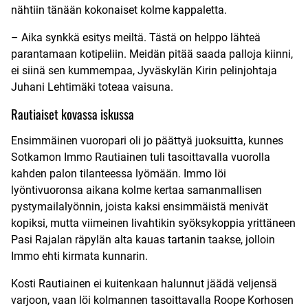
nähtiin tänään kokonaiset kolme kappaletta.
– Aika synkkä esitys meiltä. Tästä on helppo lähteä
parantamaan kotipeliin. Meidän pitää saada palloja kiinni,
ei siinä sen kummempaa, Jyväskylän Kirin pelinjohtaja
Juhani Lehtimäki toteaa vaisuna.
Rautiaiset kovassa iskussa
Ensimmäinen vuoropari oli jo päättyä juoksuitta, kunnes
Sotkamon Immo Rautiainen tuli tasoittavalla vuorolla
kahden palon tilanteessa lyömään. Immo löi
lyöntivuoronsa aikana kolme kertaa samanmallisen
pystymailalyönnin, joista kaksi ensimmäistä menivät
kopiksi, mutta viimeinen livahtikin syöksykoppia yrittäneen
Pasi Rajalan räpylän alta kauas tartanin taakse, jolloin
Immo ehti kirmata kunnarin.
Kosti Rautiainen ei kuitenkaan halunnut jäädä veljensä
varjoon, vaan löi kolmannen tasoittavalla Roope Korhosen