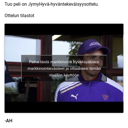
Tuo peli on
JymyHyvä-hyväntekeväisyysottelu
.
Ottelun tilastot
Paina tästä markkinointi hyväksyäksesi
markkinointievästeet ja ottaaksesi tämän
sisällön käyttöön
-AH