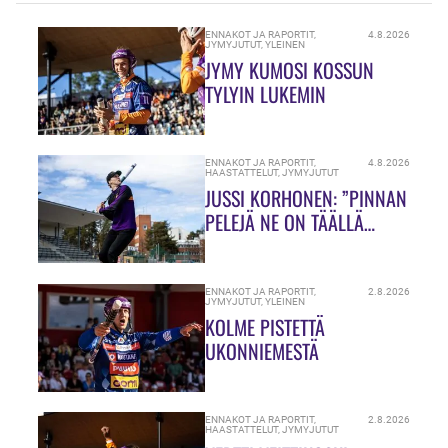
ENNAKOT JA RAPORTIT
,
4.8.2026
JYMYJUTUT
,
YLEINEN
JYMY KUMOSI KOSSUN
TYLYIN LUKEMIN
ENNAKOT JA RAPORTIT
,
4.8.2026
HAASTATTELUT
,
JYMYJUTUT
JUSSI KORHONEN: ”PINNAN
PELEJÄ NE ON TÄÄLLÄ
HIUKASSA!”
ENNAKOT JA RAPORTIT
,
2.8.2026
JYMYJUTUT
,
YLEINEN
KOLME PISTETTÄ
UKONNIEMESTÄ
ENNAKOT JA RAPORTIT
,
2.8.2026
HAASTATTELUT
,
JYMYJUTUT