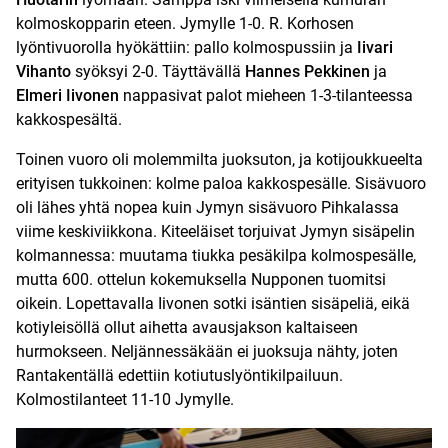
kolmoskopparin eteen. Jymylle 1-0. R. Korhosen
lyöntivuorolla hyökättiin: pallo kolmospussiin ja
Iivari
Vihanto
syöksyi 2-0. Täyttävällä
Hannes Pekkinen
ja
Elmeri Iivonen
nappasivat palot mieheen 1-3-tilanteessa
kakkospesältä.
Toinen vuoro oli molemmilta juoksuton, ja kotijoukkueelta
erityisen tukkoinen: kolme paloa kakkospesälle. Sisävuoro
oli lähes yhtä nopea kuin Jymyn sisävuoro Pihkalassa
viime keskiviikkona. Kiteeläiset torjuivat Jymyn sisäpelin
kolmannessa: muutama tiukka pesäkilpa kolmospesälle,
mutta 600. ottelun kokemuksella Nupponen tuomitsi
oikein. Lopettavalla Iivonen sotki isäntien sisäpeliä, eikä
kotiyleisöllä ollut aihetta avausjakson kaltaiseen
hurmokseen. Neljännessäkään ei juoksuja nähty, joten
Rantakentällä edettiin kotiutuslyöntikilpailuun.
Kolmostilanteet 11-10 Jymylle.