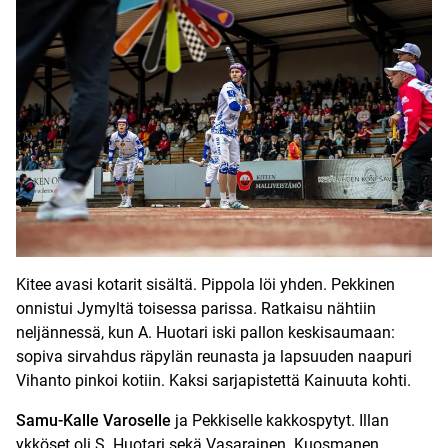
Kitee avasi kotarit sisältä. Pippola löi yhden. Pekkinen
onnistui Jymyltä toisessa parissa. Ratkaisu nähtiin
neljännessä, kun A. Huotari iski pallon keskisaumaan:
sopiva sirvahdus räpylän reunasta ja lapsuuden naapuri
Vihanto pinkoi kotiin. Kaksi sarjapistettä Kainuuta kohti.
Samu-Kalle Varoselle
ja Pekkiselle kakkospytyt. Illan
ykköset oli S. Huotari sekä Vasarainen. Kuosmanen