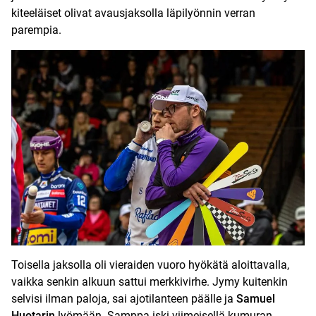
kiteeläiset olivat avausjaksolla läpilyönnin verran
parempia.
Toisella jaksolla oli vieraiden vuoro hyökätä aloittavalla,
vaikka senkin alkuun sattui merkkivirhe. Jymy kuitenkin
selvisi ilman paloja, sai ajotilanteen päälle ja
Samuel
Huotarin
lyömään. Samppa iski viimeisellä kumuran