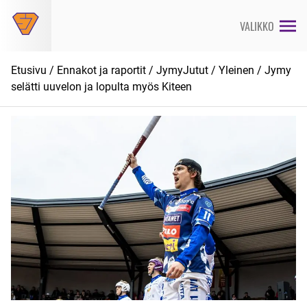
Siirry
suoraan
VALIKKO
sisältöön
Etusivu
/
Ennakot ja raportit
/
JymyJutut
/
Yleinen
/ Jymy
selätti uuvelon ja lopulta myös Kiteen