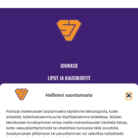
JOUKKUE
LIPUT JA KAUSIKORTIT
OTTELUT
Hallinnoi suostumusta
JYMYKAUPPA
Parhaan kokemuksen tarjoamiseksi käytämme teknologioita, kuten
OTTELUINFO
evästeitä, tallentaaksemme ja/tai käyttääksemme laitetietoja. Näiden
tekniikoiden hyväksyminen antaa meille mahdollisuuden käsitellä tietoja,
UUTISET
kuten selauskäyttäytymistä tai yksilöllisiä tunnuksia tällä sivustolla.
Suostumuksen jättäminen tai peruuttaminen voi vaikuttaa haitallisesti