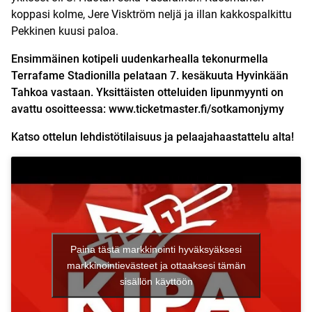
koppasi kolme, Jere Visktröm neljä ja illan kakkospalkittu
Pekkinen kuusi paloa.
Ensimmäinen kotipeli uudenkarhealla tekonurmella
Terrafame Stadionilla pelataan 7. kesäkuuta Hyvinkään
Tahkoa vastaan.
Yksittäisten otteluiden lipunmyynti on
avattu osoitteessa:
www.ticketmaster.fi/sotkamonjymy
Katso ottelun lehdistötilaisuus ja pelaajahaastattelu alta!
Paina tästä markkinointi hyväksyäksesi
markkinointievästeet ja ottaaksesi tämän
sisällön käyttöön