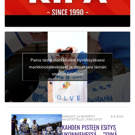
Paina tästä markkinointi hyväksyäksesi
markkinointievästeet ja ottaaksesi tämän
sisällön käyttöön
ENNAKOT JA RAPORTIT
,
8.8.2026
HAASTATTELUT
,
JYMYJUTUT
KAHDEN PISTEEN ESITYS
UKONNIEMESSÄ – ”SIINÄ