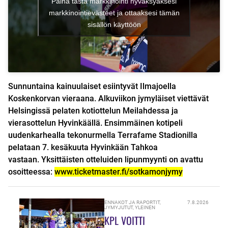
Paina tästä markkinointi hyväksyäksesi
markkinointievästeet ja ottaaksesi tämän
sisällön käyttöön
Sunnuntaina kainuulaiset esiintyvät Ilmajoella
Koskenkorvan vieraana. Alkuviikon jymyläiset viettävät
Helsingissä pelaten kotiottelun Meilahdessa ja
vierasottelun Hyvinkäällä. Ensimmäinen kotipeli
uudenkarhealla tekonurmella Terrafame Stadionilla
pelataan 7. kesäkuuta Hyvinkään Tahkoa
vastaan.
Yksittäisten otteluiden lipunmyynti on avattu
osoitteessa:
www.ticketmaster.fi/sotkamonjymy
ENNAKOT JA RAPORTIT
,
7.8.2026
JYMYJUTUT
,
YLEINEN
KPL VOITTI