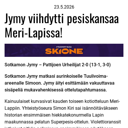
23.5.2026
Jymy viihdytti pesiskansaa
Meri-Lapissa!
Sotkamon Jymy – Pattijoen Urheilijat
2-0 (13-1, 3-0)
Sotkamon Jymy matkasi aurinkoiselle Tuulivoima-
areenalle Simoon. Jymy äityi esittämään vakuuttavaa
sisäpeliä mukavahenkisessä ottelutapahtumassa.
Kainuulaiset kurvasivat kauden toiseen kotiotteluun Meri-
Lappiin. Yhteistyöseura Simon Kiri sai isännöitäväkseen
historian ensimmäisen hiekkatekonurmella Lapin
maakunnassa pelatun Superpesis-ottelun. Violettioranssit