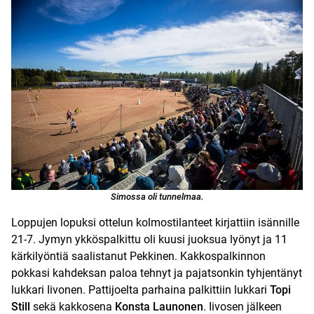
Simossa oli tunnelmaa.
Loppujen lopuksi ottelun kolmostilanteet kirjattiin isännille
21-7. Jymyn ykköspalkittu oli kuusi juoksua lyönyt ja 11
kärkilyöntiä saalistanut Pekkinen. Kakkospalkinnon
pokkasi kahdeksan paloa tehnyt ja pajatsonkin tyhjentänyt
lukkari Iivonen. Pattijoelta parhaina palkittiin lukkari
Topi
Still
sekä kakkosena
Konsta Launonen
. Iivosen jälkeen