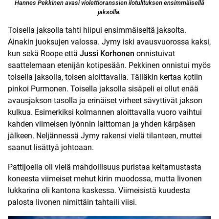
Hannes Pekkinen avasi violettioranssien ilotulituksen ensimmäisellä
jaksolla.
Toisella jaksolla tahti hiipui ensimmäiseltä jaksolta.
Ainakin juoksujen valossa. Jymy iski avausvuorossa kaksi,
kun sekä Roope että
Jussi Korhonen
onnistuivat
saattelemaan etenijän kotipesään. Pekkinen onnistui myös
toisella jaksolla, toisen aloittavalla. Tälläkin kertaa kotiin
pinkoi Purmonen. Toisella jaksolla sisäpeli ei ollut enää
avausjakson tasolla ja erinäiset virheet sävyttivät jakson
kulkua. Esimerkiksi kolmannen aloittavalla vuoro vaihtui
kahden viimeisen lyönnin laittoman ja yhden kärpäsen
jälkeen. Neljännessä Jymy rakensi vielä tilanteen, muttei
saanut lisättyä johtoaan.
Pattijoella oli vielä mahdollisuus puristaa keltamustasta
koneesta viimeiset mehut kirin muodossa, mutta Iivonen
lukkarina oli kantona kaskessa. Viimeisistä kuudesta
palosta Iivonen nimittäin tahtaili viisi.