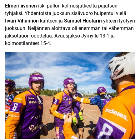
Elmeri iivonen
iski pallon kolmosjatkeelta pajatson
tyhjäksi. Yhdentoista juoksun sisävuoro huipentui vielä
Iivari Vihannon
kahteen ja
Samuel Huotarin
yhteen lyötyyn
juoksuun. Neljännen aloittava oli enemmän tai vähemmän
jaksotauon odottelua. Avausjakso Jymylle 13-1 ja
kolmostilanteet 15-4.