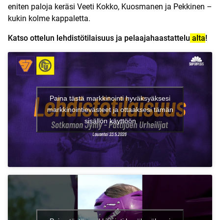
eniten paloja keräsi Veeti Kokko, Kuosmanen ja Pekkinen –
kukin kolme kappaletta.
Katso ottelun lehdistötilaisuus ja pelaajahaastattelu
alta
!
Paina tästä markkinointi hyväksyäksesi
markkinointievästeet ja ottaaksesi tämän
sisällön käyttöön