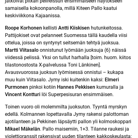
jatkoivat pitkän pelireissun ensimmäiseen näytökseen
samaisella kokoonpanolla, millä Kiteen Pallo kaatui
keskiviikkona Kajaanissa.
Roope Korhonen
kellisti
Antti Kiiskisen
hutunkeitossa.
Pattijokiset ovat pelanneet Suomessa tällä kaudella viisi
ottelua, joissa on syntynyt seitsemän tehtyä juoksua.
Martti Viitasalo
onnistunut lyömään juoksuja (6) näissä
viidessä pelissä. Yksi on tullut harhalla [
toim. huom. kiitos
tilastonostosta X-palvelussa Toni Länkinen
].
Avausvuorossa juoksun lyömisessä onnistui – kukapa
muu kuin Viitasalo. Jymy iski kuitenkin kaksi:
Elmeri
Purmonen
pinkoi kotiin
Hannes Pekkisen
kumuralla ja
Vincent Kontturi
löi Superpesisuran ensimmäisen.
Toinen vuoro oli molemmilta juoksuton. Tyyntä myrskyn
edellä. Kolmannen lopettavalla Jymy rakensi palottoman
ajotilanteen ja Pekkinen läpsäytti pallon yli kolmoskoppari
Mikael Mäkelän
. Pallo maisemiin, 1+3. Tilanne raukesi ja
violettioranssit rakensivat uuden tilanteen kakkoskeulasta: