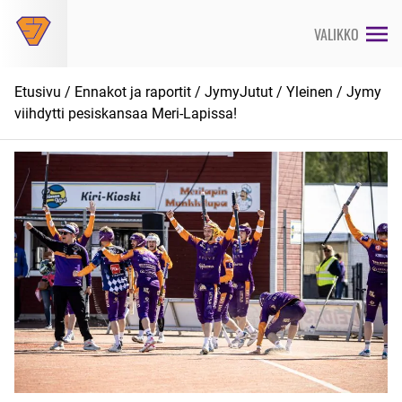
Siirry
suoraan
VALIKKO
sisältöön
Etusivu
/
Ennakot ja raportit
/
JymyJutut
/
Yleinen
/ Jymy
viihdytti pesiskansaa Meri-Lapissa!