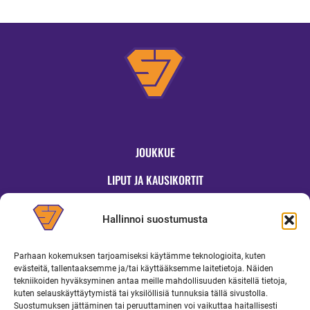
JOUKKUE
LIPUT JA KAUSIKORTIT
OTTELUT
Hallinnoi suostumusta
JYMYKAUPPA
Parhaan kokemuksen tarjoamiseksi käytämme teknologioita, kuten
OTTELUINFO
evästeitä, tallentaaksemme ja/tai käyttääksemme laitetietoja. Näiden
tekniikoiden hyväksyminen antaa meille mahdollisuuden käsitellä tietoja,
UUTISET
kuten selauskäyttäytymistä tai yksilöllisiä tunnuksia tällä sivustolla.
Suostumuksen jättäminen tai peruuttaminen voi vaikuttaa haitallisesti