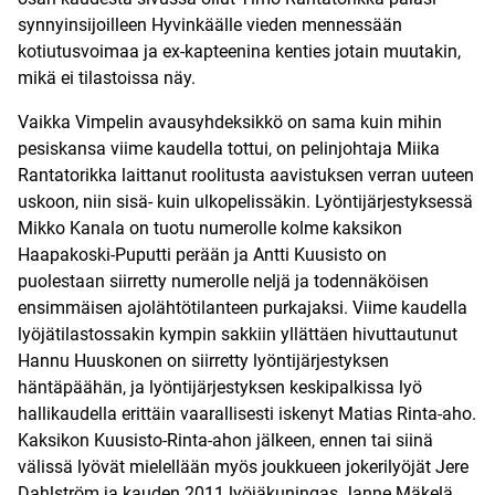
synnyinsijoilleen Hyvinkäälle vieden mennessään
kotiutusvoimaa ja ex-kapteenina kenties jotain muutakin,
mikä ei tilastoissa näy.
Vaikka Vimpelin avausyhdeksikkö on sama kuin mihin
pesiskansa viime kaudella tottui, on pelinjohtaja Miika
Rantatorikka laittanut roolitusta aavistuksen verran uuteen
uskoon, niin sisä- kuin ulkopelissäkin. Lyöntijärjestyksessä
Mikko Kanala on tuotu numerolle kolme kaksikon
Haapakoski-Puputti perään ja Antti Kuusisto on
puolestaan siirretty numerolle neljä ja todennäköisen
ensimmäisen ajolähtötilanteen purkajaksi. Viime kaudella
lyöjätilastossakin kympin sakkiin yllättäen hivuttautunut
Hannu Huuskonen on siirretty lyöntijärjestyksen
häntäpäähän, ja lyöntijärjestyksen keskipalkissa lyö
hallikaudella erittäin vaarallisesti iskenyt Matias Rinta-aho.
Kaksikon Kuusisto-Rinta-ahon jälkeen, ennen tai siinä
välissä lyövät mielellään myös joukkueen jokerilyöjät Jere
Dahlström ja kauden 2011 lyöjäkuningas Janne Mäkelä.