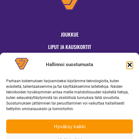
JOUKKUE
LIPUT JA KAUSIKORTIT
OTTELUT
Hallinnoi suostumusta
JYMYKAUPPA
Parhaan kokemuksen tarjoamiseksi käytämme teknologioita, kuten
OTTELUINFO
evästeitä, tallentaaksemme ja/tai käyttääksemme laitetietoja. Näiden
tekniikoiden hyväksyminen antaa meille mahdollisuuden käsitellä tietoja,
UUTISET
kuten selauskäyttäytymistä tai yksilöllisiä tunnuksia tällä sivustolla.
Suostumuksen jättäminen tai peruuttaminen voi vaikuttaa haitallisesti
YRITYKSILLE
tiettyihin ominaisuuksiin ja toimintoihin.
MEDIALLE
Hyväksy kaikki