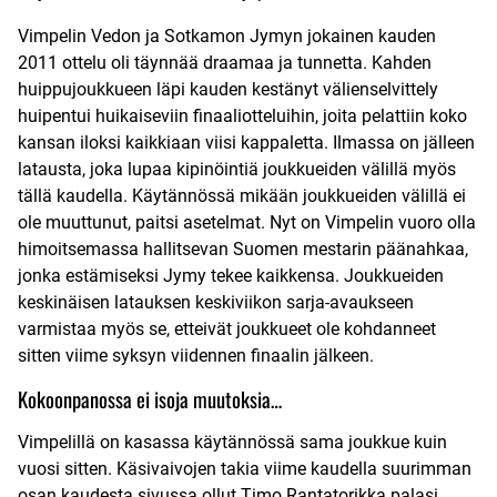
Vimpelin Vedon ja Sotkamon Jymyn jokainen kauden
2011 ottelu oli täynnää draamaa ja tunnetta. Kahden
huippujoukkueen läpi kauden kestänyt välienselvittely
huipentui huikaiseviin finaaliotteluihin, joita pelattiin koko
kansan iloksi kaikkiaan viisi kappaletta. Ilmassa on jälleen
latausta, joka lupaa kipinöintiä joukkueiden välillä myös
tällä kaudella. Käytännössä mikään joukkueiden välillä ei
ole muuttunut, paitsi asetelmat. Nyt on Vimpelin vuoro olla
himoitsemassa hallitsevan Suomen mestarin päänahkaa,
jonka estämiseksi Jymy tekee kaikkensa. Joukkueiden
keskinäisen latauksen keskiviikon sarja-avaukseen
varmistaa myös se, etteivät joukkueet ole kohdanneet
sitten viime syksyn viidennen finaalin jälkeen.
Kokoonpanossa ei isoja muutoksia…
Vimpelillä on kasassa käytännössä sama joukkue kuin
vuosi sitten. Käsivaivojen takia viime kaudella suurimman
osan kaudesta sivussa ollut Timo Rantatorikka palasi