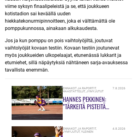
viime syksyn finaalipeleistä ja se, että joukkueen
kotistadion sai keväällä uuden
hiekkatekonurmipinnoitteen, joka ei välttämättä ole
pomppukunnossa, ainakaan alkukaudesta.
Jos ja kun pomppu on pois vaihtolyöjiltä, joutuvat
vaihtolyöjät kovaan testiin. Kovaan testiin joutunevat
myös joukkueiden ulkopelaajat, etunenässä lukkarit ja
etumiehet, sillä näpäytyksiä nähtäneen sarja-avauksessa
tavallista enemmän.
ENNAKOT JA RAPORTIT
,
7.8.2026
HAASTATTELUT
,
JYMYJUTUT
HANNES PEKKINEN:
”TÄRKEITÄ PISTEITÄ
JAOSSA!”
ENNAKOT JA RAPORTIT
,
4.8.2026
JYMYJUTUT
,
YLEINEN