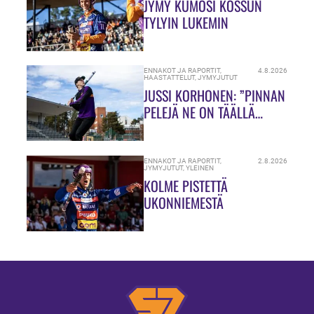
JYMY KUMOSI KOSSUN
TYLYIN LUKEMIN
ENNAKOT JA RAPORTIT
,
4.8.2026
HAASTATTELUT
,
JYMYJUTUT
JUSSI KORHONEN: ”PINNAN
PELEJÄ NE ON TÄÄLLÄ
HIUKASSA!”
ENNAKOT JA RAPORTIT
,
2.8.2026
JYMYJUTUT
,
YLEINEN
KOLME PISTETTÄ
UKONNIEMESTÄ