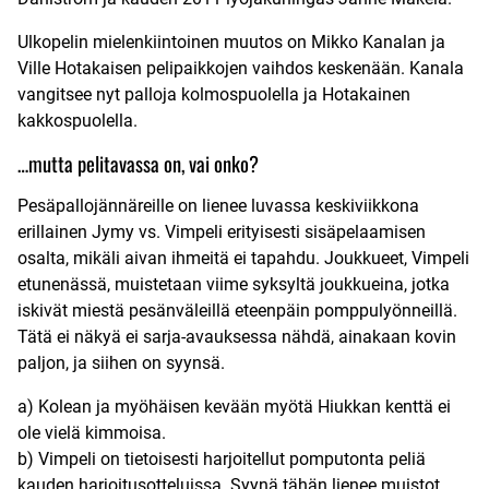
Ulkopelin mielenkiintoinen muutos on Mikko Kanalan ja
Ville Hotakaisen pelipaikkojen vaihdos keskenään. Kanala
vangitsee nyt palloja kolmospuolella ja Hotakainen
kakkospuolella.
…mutta pelitavassa on, vai onko?
Pesäpallojännäreille on lienee luvassa keskiviikkona
erillainen Jymy vs. Vimpeli erityisesti sisäpelaamisen
osalta, mikäli aivan ihmeitä ei tapahdu. Joukkueet, Vimpeli
etunenässä, muistetaan viime syksyltä joukkueina, jotka
iskivät miestä pesänväleillä eteenpäin pomppulyönneillä.
Tätä ei näkyä ei sarja-avauksessa nähdä, ainakaan kovin
paljon, ja siihen on syynsä.
a) Kolean ja myöhäisen kevään myötä Hiukkan kenttä ei
ole vielä kimmoisa.
b) Vimpeli on tietoisesti harjoitellut pomputonta peliä
kauden harjoitusotteluissa. Syynä tähän lienee muistot