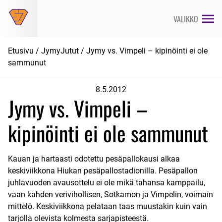
Siirry
suoraan
VALIKKO
sisältöön
Etusivu
/
JymyJutut
/ Jymy vs. Vimpeli – kipinöinti ei ole
sammunut
8.5.2012
Jymy vs. Vimpeli –
kipinöinti ei ole sammunut
Kauan ja hartaasti odotettu pesäpallokausi alkaa
keskiviikkona Hiukan pesäpallostadionilla. Pesäpallon
juhlavuoden avausottelu ei ole mikä tahansa kamppailu,
vaan kahden verivihollisen, Sotkamon ja Vimpelin, voimain
mittelö. Keskiviikkona pelataan taas muustakin kuin vain
tarjolla olevista kolmesta sarjapisteestä.