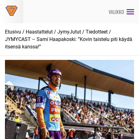
Siirry
suoraan
VALIKKO
sisältöön
Etusivu
/
Haastattelut
/
JymyJutut
/
Tiedotteet
/
JYMYCAST – Sami Haapakoski: ”Kovin taistelu piti käydä
itsensä kanssa!”