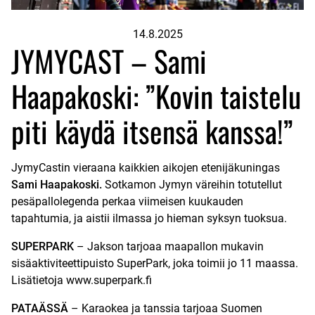
14.8.2025
JYMYCAST – Sami
Haapakoski: ”Kovin taistelu
piti käydä itsensä kanssa!”
JymyCastin vieraana kaikkien aikojen etenijäkuningas
Sami Haapakoski.
Sotkamon Jymyn väreihin totutellut
pesäpallolegenda perkaa viimeisen kuukauden
tapahtumia, ja aistii ilmassa jo hieman syksyn tuoksua.
SUPERPARK
– Jakson tarjoaa maapallon mukavin
sisäaktiviteettipuisto SuperPark, joka toimii jo 11 maassa.
Lisätietoja
⁠⁠www.superpark.fi⁠⁠
PATAÄSSÄ
– Karaokea ja tanssia tarjoaa Suomen