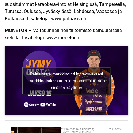
suosituimmat karaokeravintolat Helsingissä, Tampereella,
Turussa, Oulussa, Jyväskylässä, Lahdessa, Vaasassa ja
Kotkassa. Lisätietoja: ⁠⁠
www.pataassa.fi ⁠
MONETOR
– Valtakunnallinen tilitoimisto kainuulaisella
sielulla. Lisätietoja: ⁠⁠
www.monetor.fi
Paina tästä markkinointi hyväksyäksesi
markkinointievästeet ja ottaaksesi tämän
sisällön käyttöön
ENNAKOT JA RAPORTIT
,
7.8.2026
JYMYJUTUT
,
YLEINEN