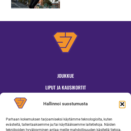
HIUKASSA!”
JOUKKUE
LIPUT JA KAUSIKORTIT
OTTELUT
Hallinnoi suostumusta
JYMYKAUPPA
Parhaan kokemuksen tarjoamiseksi käytämme teknologioita, kuten
OTTELUINFO
evästeitä, tallentaaksemme ja/tai käyttääksemme laitetietoja. Näiden
tekniikoiden hyväksyminen antaa meille mahdollisuuden käsitellä tietoja,