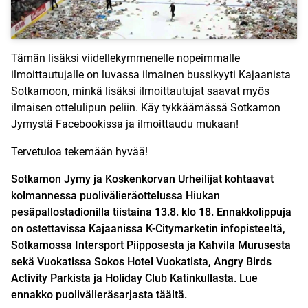
Tämän lisäksi viidellekymmenelle nopeimmalle
ilmoittautujalle on luvassa ilmainen bussikyyti Kajaanista
Sotkamoon, minkä lisäksi ilmoittautujat saavat myös
ilmaisen ottelulipun peliin. Käy tykkäämässä
Sotkamon
Jymystä Facebookissa
ja ilmoittaudu mukaan!
Tervetuloa tekemään hyvää!
Sotkamon Jymy ja Koskenkorvan Urheilijat kohtaavat
kolmannessa puolivälieräottelussa Hiukan
pesäpallostadionilla tiistaina 13.8. klo 18. Ennakkolippuja
on ostettavissa Kajaanissa K-Citymarketin infopisteeltä,
Sotkamossa Intersport Piipposesta ja Kahvila Murusesta
sekä Vuokatissa Sokos Hotel Vuokatista, Angry Birds
Activity Parkista ja Holiday Club Katinkullasta. Lue
ennakko
puolivälieräsarjasta täältä.