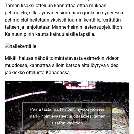
Tämän lisäksi otteluun kannattaa ottaa mukaan
pehmolelu, sillä Jymyn ensimmäisen juoksun syntyessä
pehmolelut heitetään yksissä tuumin kentälle, kerätään
talteen ja lahjoitetaan Mannerheimin lastensuojeluliiton
Kainuun piirin kautta kainuulaisille lapsille.
Mikäli haluaa nähdä toimintatavasta esimerkin videon
muodossa, kannattaa silloin katsoa alta löytyvä video
jääkiekko-ottelusta Kanadassa.
Paina tästä markkinointi hyväksyäksesi
markkinointievästeet ja ottaaksesi tämän
sisällön käyttöön