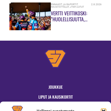
ENNAKOT JA RAPORTIT
,
2.8.2026
HAASTATTELUT
,
JYMYJUTUT
VERTTI VEITTIKOSKI:
”HUOLELLISUUTTA,
HUOLELLISUUTTA!”
JOUKKUE
LIPUT JA KAUSIKORTIT
OTTELUT