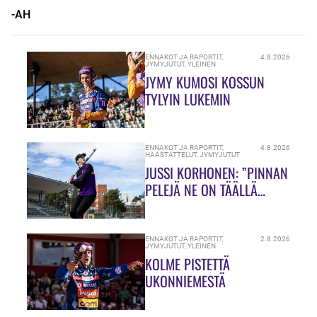
-AH
ENNAKOT JA RAPORTIT
,
4.8.2026
JYMYJUTUT
,
YLEINEN
JYMY KUMOSI KOSSUN
TYLYIN LUKEMIN
ENNAKOT JA RAPORTIT
,
4.8.2026
HAASTATTELUT
,
JYMYJUTUT
JUSSI KORHONEN: ”PINNAN
PELEJÄ NE ON TÄÄLLÄ
HIUKASSA!”
ENNAKOT JA RAPORTIT
,
2.8.2026
JYMYJUTUT
,
YLEINEN
KOLME PISTETTÄ
UKONNIEMESTÄ