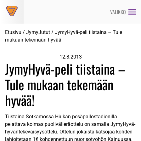
Siirry
suoraan
VALIKKO
sisältöön
Etusivu
/
JymyJutut
/ JymyHyvä-peli tiistaina – Tule
mukaan tekemään hyvää!
12.8.2013
JymyHyvä-peli tiistaina –
Tule mukaan tekemään
hyvää!
Tiistaina Sotkamossa Hiukan pesäpallostadionilla
pelattava kolmas puolivälieräottelu on samalla JymyHyvä-
hyväntekeväisyysottelu. Ottelun jokaista katsojaa kohden
lahjoitetaan 1€ kohdennettuun nuorisotyöhön Kainuussa.