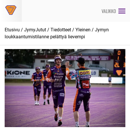
Siirry
suoraan
VALIKKO
sisältöön
Etusivu
/
JymyJutut
/
Tiedotteet
/
Yleinen
/ Jymyn
loukkaantumistilanne pelättyä lievempi