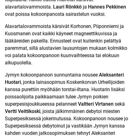
alavartalovammoista.
Lauri Rönkkö
ja
Hannes Pekkinen
ovat poissa kokoonpanosta sairastelun vuoksi.
Alavartalovammoista kärsivät Korhonen, Piiponniemi ja
Kuosmanen ovat kaikki käyneet magneettikuvissa ja
lääkäreiden pakeilla. Ennusteet ovat kuitenkin pelättyä
paremmat, sillä alustavien lausuntojen mukaan kolmikko
voi palata kokoonpanoon kuunvaihteessa tai elokuun
alkupuolella.
Jymyn kokoonpanoon sunnuntaina nousee
Aleksanteri
Huotari
, jonka lainasopimus Koskenkorvan Urheilijoiden
kanssa purettiin myöhään torstai-iltana. Huotarin lisäksi
poissaolijoita paikkaamaan tulee Jymyn poikien
superpesisjoukkueessa pelanneet
Valtteri Virtanen
sekä
Vertti Veittikoski
, joista jälkimmäinen debytoi miesten
Superpesiksessä jokerinutussa. Kokoonpanoon nousee jo
Superpesiksessä debytoinut ja vastikään Jymyn kanssa
kahden vuoden jatkosopimuksen tehnyt Aleksanteri