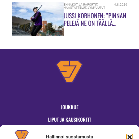
ENNAKOT JA RAPORTIT
,
4.8.2026
HAASTATTELUT
,
JYMYJUTUT
JUSSI KORHONEN: ”PINNAN
PELEJÄ NE ON TÄÄLLÄ
HIUKASSA!”
JOUKKUE
LIPUT JA KAUSIKORTIT
OTTELUT
Hallinnoi suostumusta