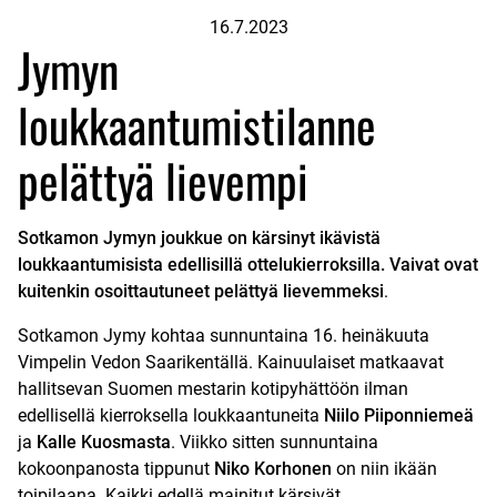
16.7.2023
Jymyn
loukkaantumistilanne
pelättyä lievempi
Sotkamon Jymyn joukkue on kärsinyt ikävistä
loukkaantumisista edellisillä ottelukierroksilla. Vaivat ovat
kuitenkin osoittautuneet pelättyä lievemmeksi
.
Sotkamon Jymy kohtaa sunnuntaina 16. heinäkuuta
Vimpelin Vedon Saarikentällä. Kainuulaiset matkaavat
hallitsevan Suomen mestarin kotipyhättöön ilman
edellisellä kierroksella loukkaantuneita
Niilo Piiponniemeä
ja
Kalle Kuosmasta
. Viikko sitten sunnuntaina
kokoonpanosta tippunut
Niko Korhonen
on niin ikään
toipilaana. Kaikki edellä mainitut kärsivät