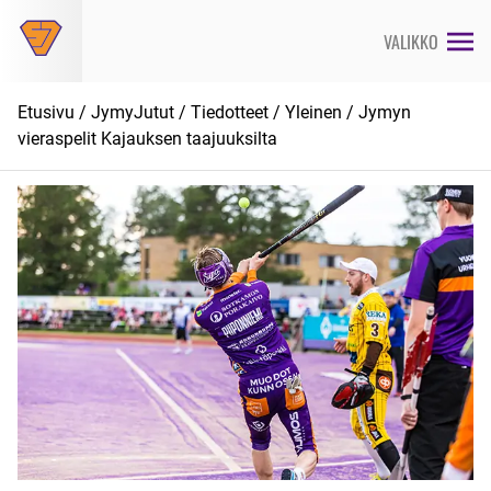
Siirry
suoraan
VALIKKO
sisältöön
Etusivu
/
JymyJutut
/
Tiedotteet
/
Yleinen
/ Jymyn
vieraspelit Kajauksen taajuuksilta