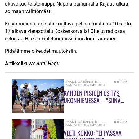
aktivoituu toisto-nappi. Nappia painamalla Kajaus alkaa
soimaan välittömästi.
Ensimmäinen radiosta kuultava peli on torstaina 10.5. klo
17 alkava vierasottelu Koskenkorvalla! Ottelut radiossa
selostaa Hiukan violettioranssi ääni
Joni Lauronen.
Pidätämme oikeudet muutoksiin.
Artikkelikuva:
Antti Harju
ENNAKOT JA RAPORTIT
,
8.8.2026
HAASTATTELUT
,
JYMYJUTUT
KAHDEN PISTEEN ESITYS
UKONNIEMESSÄ – ”SIINÄ
MEILLÄ ON VIELÄ PALJON
TEKEMISTÄ!”
ENNAKOT JA RAPORTIT
,
8.8.2026
HAASTATTELUT
,
JYMYJUTUT
VEETI KOKKO: ”EI PASSAA