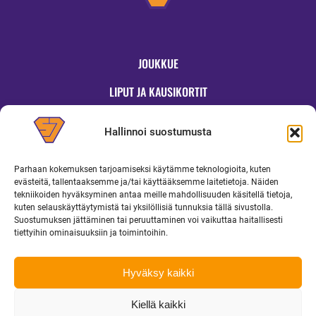
JOUKKUE
LIPUT JA KAUSIKORTIT
OTTELUT
Hallinnoi suostumusta
JYMYKAUPPA
Parhaan kokemuksen tarjoamiseksi käytämme teknologioita, kuten
OTTELUINFO
evästeitä, tallentaaksemme ja/tai käyttääksemme laitetietoja. Näiden
tekniikoiden hyväksyminen antaa meille mahdollisuuden käsitellä tietoja,
UUTISET
kuten selauskäyttäytymistä tai yksilöllisiä tunnuksia tällä sivustolla.
Suostumuksen jättäminen tai peruuttaminen voi vaikuttaa haitallisesti
YRITYKSILLE
tiettyihin ominaisuuksiin ja toimintoihin.
MEDIALLE
Hyväksy kaikki
Kiellä kaikki