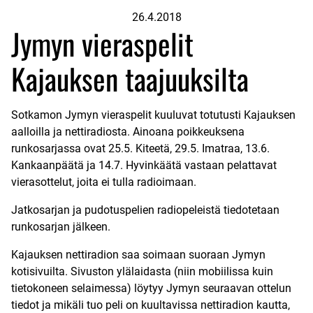
26.4.2018
Jymyn vieraspelit
Kajauksen taajuuksilta
Sotkamon Jymyn vieraspelit kuuluvat totutusti
Kajauksen
aalloilla
ja nettiradiosta. Ainoana poikkeuksena
runkosarjassa ovat 25.5. Kiteetä, 29.5. Imatraa, 13.6.
Kankaanpäätä ja 14.7. Hyvinkäätä vastaan pelattavat
vierasottelut, joita ei tulla radioimaan.
Jatkosarjan ja pudotuspelien radiopeleistä tiedotetaan
runkosarjan jälkeen.
Kajauksen nettiradion saa soimaan suoraan Jymyn
kotisivuilta. Sivuston ylälaidasta (niin mobiilissa kuin
tietokoneen selaimessa) löytyy Jymyn seuraavan ottelun
tiedot ja mikäli tuo peli on kuultavissa nettiradion kautta,