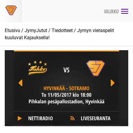
Siirry
suoraan
VALIKKO
sisältöön
Etusivu
/
JymyJutut
/
Tiedotteet
/ Jymyn vieraspelit
kuuluvat Kajauksella!