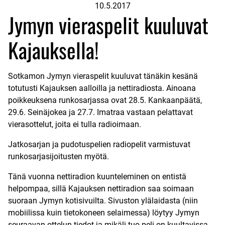
10.5.2017
Jymyn vieraspelit kuuluvat
Kajauksella!
Sotkamon Jymyn vieraspelit kuuluvat tänäkin kesänä
totutusti
Kajauksen aalloilla
ja nettiradiosta. Ainoana
poikkeuksena runkosarjassa ovat 28.5. Kankaanpäätä,
29.6. Seinäjokea ja 27.7. Imatraa vastaan pelattavat
vierasottelut, joita ei tulla radioimaan.
Jatkosarjan ja pudotuspelien radiopelit varmistuvat
runkosarjasijoitusten myötä.
Tänä vuonna nettiradion kuunteleminen on entistä
helpompaa, sillä Kajauksen nettiradion saa soimaan
suoraan Jymyn kotisivuilta. Sivuston ylälaidasta (niin
mobiilissa kuin tietokoneen selaimessa) löytyy Jymyn
seuraavan ottelun tiedot ja mikäli tuo peli on kuultavissa