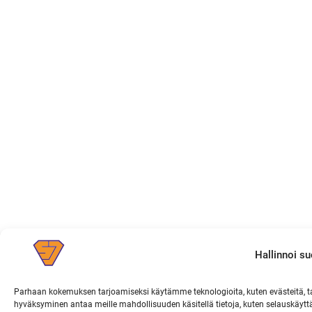
Hallinnoi s
Parhaan kokemuksen tarjoamiseksi käytämme teknologioita, kuten evästeitä, ta
hyväksyminen antaa meille mahdollisuuden käsitellä tietoja, kuten selauskäyttä