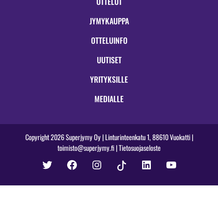
OTTELUT
JYMYKAUPPA
OTTELUINFO
UUTISET
YRITYKSILLE
MEDIALLE
Copyright 2026 Superjymy Oy | Linturinteenkatu 1, 88610 Vuokatti |
toimisto@superjymy.fi
|
Tietosuojaseloste