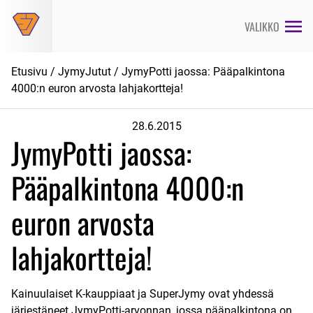
Siirry
suoraan
VALIKKO
sisältöön
Etusivu
/
JymyJutut
/ JymyPotti jaossa: Pääpalkintona
4000:n euron arvosta lahjakortteja!
28.6.2015
JymyPotti jaossa:
Pääpalkintona 4000:n
euron arvosta
lahjakortteja!
Kainuulaiset K-kauppiaat ja SuperJymy ovat yhdessä
järjestäneet JymyPotti-arvonnan, jossa pääpalkintona on