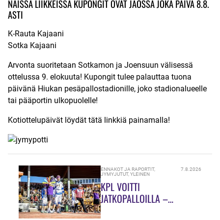
NÄISSÄ LIIKKEISSÄ KUPONGIT OVAT JAOSSA JOKA PÄIVÄ 8.8.
ASTI
K-Rauta Kajaani
Sotka Kajaani
Arvonta suoritetaan Sotkamon ja Joensuun välisessä
ottelussa 9. elokuuta! Kupongit tulee palauttaa tuona
päivänä Hiukan pesäpallostadionille, joko stadionalueelle
tai pääportin ulkopuolelle!
Kotiottelupäivät löydät tätä linkkiä painamalla!
ENNAKOT JA RAPORTIT
,
7.8.2026
JYMYJUTUT
,
YLEINEN
KPL VOITTI
JATKOPALLOILLA –
SUMULAAKSOSSA