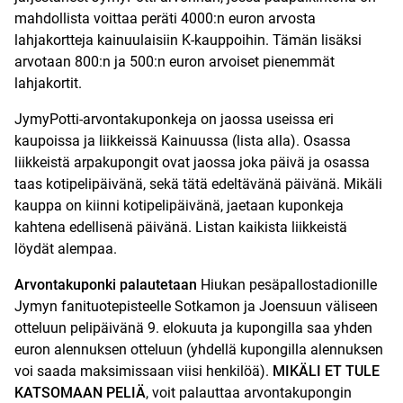
mahdollista voittaa peräti 4000:n euron arvosta
lahjakortteja kainuulaisiin K-kauppoihin. Tämän lisäksi
arvotaan 800:n ja 500:n euron arvoiset pienemmät
lahjakortit.
JymyPotti-arvontakuponkeja on jaossa useissa eri
kaupoissa ja liikkeissä Kainuussa (lista alla). Osassa
liikkeistä arpakupongit ovat jaossa joka päivä ja osassa
taas kotipelipäivänä, sekä tätä edeltävänä päivänä. Mikäli
kauppa on kiinni kotipelipäivänä, jaetaan kuponkeja
kahtena edellisenä päivänä. Listan kaikista liikkeistä
löydät alempaa.
Arvontakuponki palautetaan
Hiukan pesäpallostadionille
Jymyn fanituotepisteelle Sotkamon ja Joensuun väliseen
otteluun pelipäivänä 9. elokuuta ja kupongilla saa yhden
euron alennuksen otteluun (yhdellä kupongilla alennuksen
voi saada maksimissaan viisi henkilöä).
MIKÄLI ET TULE
KATSOMAAN PELIÄ
, voit palauttaa arvontakupongin