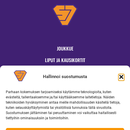
JOUKKUE
LIPUT JA KAUSIKORTIT
OTTELUT
Hallinnoi suostumusta
JYMYKAUPPA
Parhaan kokemuksen tarjoamiseksi käytämme teknologioita, kuten
OTTELUINFO
evästeitä, tallentaaksemme ja/tai käyttääksemme laitetietoja. Näiden
tekniikoiden hyväksyminen antaa meille mahdollisuuden käsitellä tietoja,
UUTISET
kuten selauskäyttäytymistä tai yksilöllisiä tunnuksia tällä sivustolla.
Suostumuksen jättäminen tai peruuttaminen voi vaikuttaa haitallisesti
YRITYKSILLE
tiettyihin ominaisuuksiin ja toimintoihin.
MEDIALLE