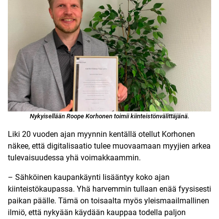
Nykyisellään Roope Korhonen toimii kiinteistönvälittäjänä.
Liki 20 vuoden ajan myynnin kentällä otellut Korhonen
näkee, että digitalisaatio tulee muovaamaan myyjien arkea
tulevaisuudessa yhä voimakkaammin.
– Sähköinen kaupankäynti lisääntyy koko ajan
kiinteistökaupassa. Yhä harvemmin tullaan enää fyysisesti
paikan päälle. Tämä on toisaalta myös yleismaailmallinen
ilmiö, että nykyään käydään kauppaa todella paljon