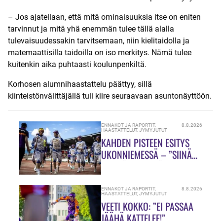
– Jos ajatellaan, että mitä ominaisuuksia itse on eniten
tarvinnut ja mitä yhä enemmän tulee tällä alalla
tulevaisuudessakin tarvitsemaan, niin kielitaidolla ja
matemaattisilla taidoilla on iso merkitys. Nämä tulee
kuitenkin aika puhtaasti koulunpenkiltä.
Korhosen alumnihaastattelu päättyy, sillä
kiinteistönvälittäjällä tuli kiire seuraavaan asuntonäyttöön.
ENNAKOT JA RAPORTIT
,
8.8.2026
HAASTATTELUT
,
JYMYJUTUT
KAHDEN PISTEEN ESITYS
UKONNIEMESSÄ – ”SIINÄ
MEILLÄ ON VIELÄ PALJON
TEKEMISTÄ!”
ENNAKOT JA RAPORTIT
,
8.8.2026
HAASTATTELUT
,
JYMYJUTUT
VEETI KOKKO: ”EI PASSAA
JÄÄHÄ KATTELEE!”