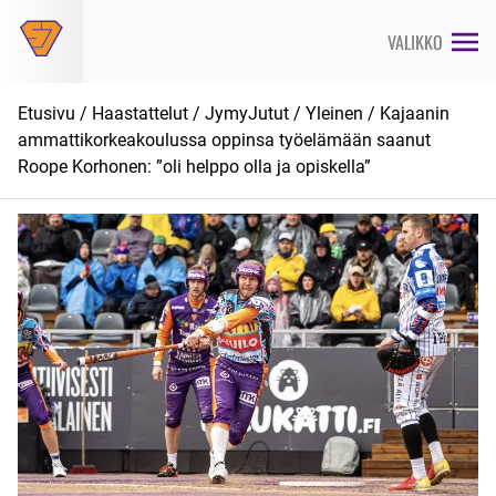
Siirry
suoraan
VALIKKO
sisältöön
Etusivu
/
Haastattelut
/
JymyJutut
/
Yleinen
/ Kajaanin
ammattikorkeakoulussa oppinsa työelämään saanut
Roope Korhonen: ”oli helppo olla ja opiskella”