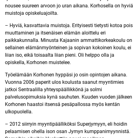
nousee suureen arvoon jo uran aikana. Korhosella on hyviä
muistoja opiskeluajoilta.
– Hyviä, kasvattavia muistoja. Erityisesti tietysti kotoa pois
muuttaminen ja itsenäisen elämän aloittelu eri
paikkakunnalla. Minusta Kajaanin ammattikorkeakoulu on
sellainen elämänmyönteinen ja sopivan kokoinen koulu, ei
liian iso, eikä toisaalta liian pieni. Oli helppo olla ja
opiskella, Korhonen muistelee.
Työelämään Korhonen hyppäsi jo osin opintojen aikana.
Vuonna 2006 paperit ulos koulusta saanut myyntimies
jatkoi Sentraalilla yhteyspäällikkönä ja solmi
palvelusopimuksia kynä sauhuten. Kuuden vuoden jälkeen
Korhonen haastoi itsensä pesäpallossa myös kentän
ulkopuolella.
– 2012 siirryin myyntipäälliköksi Superjymyyn, eli hoidin
pelaamisen ohella ison osan Jymyn kumppanimyynnistä.