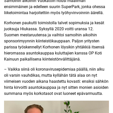
Samoihin aikoihin Vuokattiin nousi maailman
ensimmäinen ja edelleen suurin SuperPark, jonka ohessa
liiketoimintaa harjoitettiin myös työhyvinvoinnin äärellä.
Korhonen paukutti toimistolla talvet sopimuksia ja kesät
juoksuja Hiukassa. Syksyllä 2020 voitti uransa 12.
Suomen mestaruutensa ja vaihtoi samoihin aikoihin
sponsorimyynnin kiinteistökauppaan. Paljon yritysten
parissa työskennellyt Korhonen löysikin yhtäkkiä itsensä
hieromassa asuntokauppaa kuluttajien kanssa OP Koti
Kainuun paikallisena kiinteistönvälittäjänä.
– Vaikka siinä oli koronavirusepidemiaa päällä, niin alku
oli varsin vauhdikas, mutta kyllähän tätä alaa on nyt
viimeisen vuoden aikana haastettu kovasti: ensiksi sähkön
hinta kirvoitti asuntokauppaa ja nyt sitten monien asioiden
summana myös korkotasot ovat luoneet epävarmuutta.