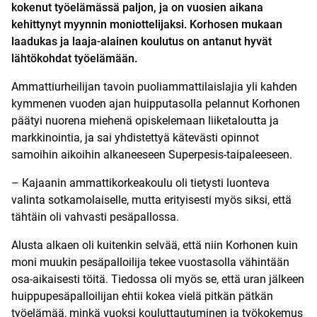
kokenut työelämässä paljon, ja on vuosien aikana
kehittynyt myynnin moniottelijaksi. Korhosen mukaan
laadukas ja laaja-alainen koulutus on antanut hyvät
lähtökohdat työelämään.
Ammattiurheilijan tavoin puoliammattilaislajia yli kahden
kymmenen vuoden ajan huipputasolla pelannut Korhonen
päätyi nuorena miehenä opiskelemaan liiketaloutta ja
markkinointia, ja sai yhdistettyä kätevästi opinnot
samoihin aikoihin alkaneeseen Superpesis-taipaleeseen.
– Kajaanin ammattikorkeakoulu oli tietysti luonteva
valinta sotkamolaiselle, mutta erityisesti myös siksi, että
tähtäin oli vahvasti pesäpallossa.
Alusta alkaen oli kuitenkin selvää, että niin Korhonen kuin
moni muukin pesäpalloilija tekee vuostasolla vähintään
osa-aikaisesti töitä. Tiedossa oli myös se, että uran jälkeen
huippupesäpalloilijan ehtii kokea vielä pitkän pätkän
työelämää, minkä vuoksi kouluttautuminen ja työkokemus