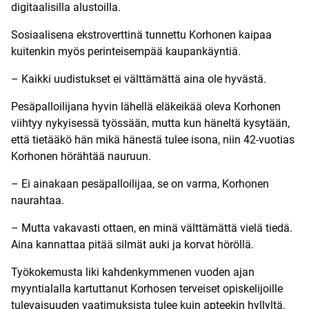
digitaalisilla alustoilla.
Sosiaalisena ekstroverttinä tunnettu Korhonen kaipaa
kuitenkin myös perinteisempää kaupankäyntiä.
– Kaikki uudistukset ei välttämättä aina ole hyvästä.
Pesäpalloilijana hyvin lähellä eläkeikää oleva Korhonen
viihtyy nykyisessä työssään, mutta kun häneltä kysytään,
että tietääkö hän mikä hänestä tulee isona, niin 42-vuotias
Korhonen hörähtää nauruun.
– Ei ainakaan pesäpalloilijaa, se on varma, Korhonen
naurahtaa.
– Mutta vakavasti ottaen, en minä välttämättä vielä tiedä.
Aina kannattaa pitää silmät auki ja korvat höröllä.
Työkokemusta liki kahdenkymmenen vuoden ajan
myyntialalla kartuttanut Korhosen terveiset opiskelijoille
tulevaisuuden vaatimuksista tulee kuin apteekin hyllyltä.