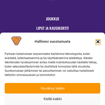
JOUKKUE
LIPUT JA KAUSIKORTIT
OTTELUT
Hallinnoi suostumusta
JYMYKAUPPA
Parhaan kokemuksen tarjoamiseksi käytämme teknologioita, kuten
OTTELUINFO
evästeitä, tallentaaksemme ja/tai käyttääksemme laitetietoja. Näiden
tekniikoiden hyväksyminen antaa meille mahdollisuuden käsitellä tietoja,
UUTISET
kuten selauskäyttäytymistä tai yksilöllisiä tunnuksia tällä sivustolla.
Suostumuksen jättäminen tai peruuttaminen voi vaikuttaa haitallisesti
YRITYKSILLE
tiettyihin ominaisuuksiin ja toimintoihin.
MEDIALLE
Hyväksy kaikki
Kiellä kaikki
Copyright 2026 Superjymy Oy | Linturinteenkatu 1, 88610 Vuokatti |