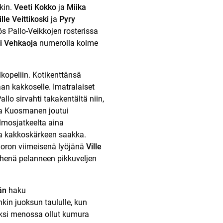
kin.
Veeti Kokko
ja
Miika
ille Veittikoski
ja
Pyry
ös Pallo-Veikkojen rosterissa
i Vehkaoja
numerolla kolme
lkopeliin. Kotikenttänsä
an kakkoselle. Imatralaiset
lo sirvahti takakentältä niin,
ja Kuosmanen joutui
olmosjatkeelta aina
ina kakkoskärkeen saakka.
Vuoron viimeisenä lyöjänä
Ville
ehenä pelanneen pikkuveljen
än
haku
kin juoksun taululle, kun
ksi menossa ollut kumura