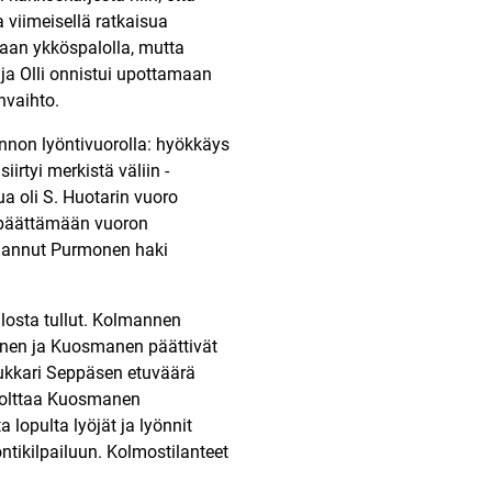
a viimeisellä ratkaisua
taan ykköspalolla, mutta
 ja Olli onnistui upottamaan
nvaihto.
annon lyöntivuorolla: hyökkäys
rtyi merkistä väliin -
ua oli S. Huotarin vuoro
 päättämään vuoron
pelannut Purmonen haki
losta tullut. Kolmannen
kinen ja Kuosmanen päättivät
lukkari Seppäsen etuväärä
 polttaa Kuosmanen
 lopulta lyöjät ja lyönnit
öntikilpailuun. Kolmostilanteet