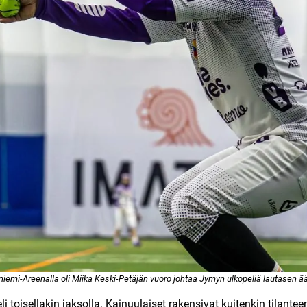
iemi-Areenalla oli Miika Keski-Petäjän vuoro johtaa Jymyn ulkopeliä lautasen ää
i toisellakin jaksolla. Kainuulaiset rakensivat kuitenkin tilantee