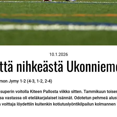
10.1.2026
että nihkeästä Ukonniem
amon Jymy
1-2 (4-3, 1-2, 2-4)
visuperin voitolla Kiteen Pallosta viikko sitten. Tammikuun toi
sa vastassa oli eteläkarjalaiset isännät. Odotetun pehmeä alus
voittaja löydettiin kuitenkin kotiutuslyöntikilpailun kolmannen