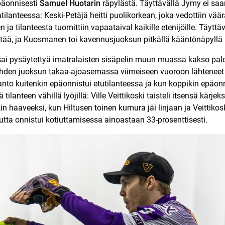
päonnisesti
Samuel Huotarin
räpylästä. Täyttävällä Jymy ei saan
ilanteessa: Keski-Petäjä heitti puolikorkean, joka vedottiin väär
ja tilanteesta tuomittiin vapaataival kaikille etenijöille. Täyttä
tää, ja Kuosmanen toi kavennusjuoksun pitkällä kääntönäpyllä
ai pysäytettyä imatralaisten sisäpelin muun muassa kakso pal
hden juoksun takaa-ajoasemassa viimeiseen vuoroon lähteneet 
nto kuitenkin epäonnistui etutilanteessa ja kun koppikin epäonni
 tilanteen vähillä lyöjillä: Ville Veittikoski taisteli itsensä kärje
kin haaveeksi, kun Hiltusen toinen kumura jäi linjaan ja Veittikos
utta onnistui kotiuttamisessa ainoastaan 33-prosenttisesti.