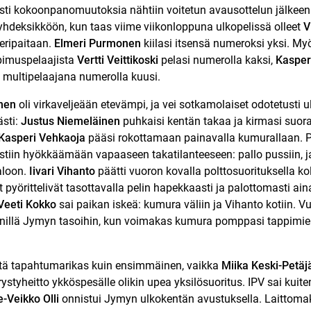
sesti kokoonpanomuutoksia nähtiin voitetun avausottelun jälkeen
yhdeksikköön, kun taas viime viikonloppuna ulkopelissä olleet
V
eripaitaan.
Elmeri Purmonen
kiilasi itsensä numeroksi yksi. My
opimuspelaajista
Vertti Veittikoski
pelasi numerolla kaksi,
Kasper
multipelaajana numerolla kuusi.
nen
oli virkaveljeään etevämpi, ja vei sotkamolaiset odotetusti u
ästi:
Justus Niemeläinen
puhkaisi kentän takaa ja kirmasi suora
Kasperi Vehkaoja
pääsi rokottamaan painavalla kumurallaan. Pal
tiin hyökkäämään vapaaseen takatilanteeseen: pallo pussiin, 
aloon.
Iivari Vihanto
päätti vuoron kovalla polttosuorituksella k
 pyörittelivät tasottavalla pelin hapekkaasti ja palottomasti a
Veeti Kokko
sai paikan iskeä: kumura väliin ja Vihanto kotiin. 
önnillä Jymyn tasoihin, kun voimakas kumura pomppasi tappimi
yhtä tapahtumarikas kuin ensimmäinen, vaikka
Miika Keski-Petäj
styheitto ykköspesälle olikin upea yksilösuoritus. IPV sai kuiten
e-Veikko Olli
onnistui Jymyn ulkokentän avustuksella. Laittoma