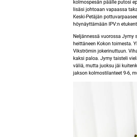
kolmospesän päälle putosi e
lisäsi johtoaan vapaassa takat
Keski-Petäjän pottuvarpaaseen 
höynäyttämään IPV:n etukent
Neljännessä vuorossa Jymy s
heittäneen Kokon toimesta. Y
Vikströmin jokerinuttuun. Viha
kaksi paloa. Jymy taisteli vielä
väliä, mutta juoksu jäi kuiten
jakson kolmostilanteet 9-6, m