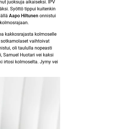
ut juoksuja aikaiseksi. IPV
äksi. Syöttö tippui kuitenkin
vällä
Aapo Hiltunen
onnistui
 kolmosrajaan.
oa kakkosrajasta kolmoselle
sotkamolaset vaihtoivat
stui, oli taululla nopeasti
ksi, Samuel Huotari vei kaksi
ki irtosi kolmoselta. Jymy vei