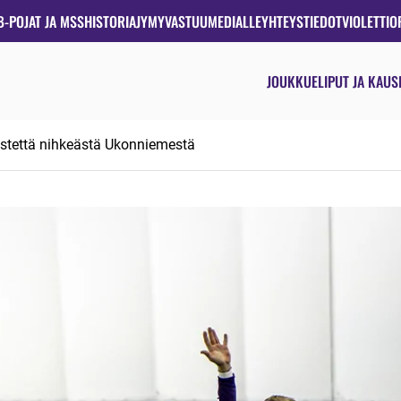
B-POJAT JA MSS
HISTORIA
JYMYVASTUU
MEDIALLE
YHTEYSTIEDOT
VIOLETTIO
JOUKKUE
LIPUT JA KAUS
istettä nihkeästä Ukonniemestä