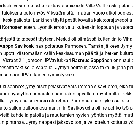
esti: ensimmäisellä kakkosrajapienellä Ville Veittikoski paloi j
a tuloksena palo myös Vikströmistä. Imatran vuoro alkoi puoles
 keskipalkista. Lankinen täytti pesät kovalla kakkosrajavedolla
i Korhosen
eteen. Lyöntikierros valui kuitenkin loppuun ja vuoro
rjestä takapesät täyteen. Merkki oli silmässä kuitenkin jo Vih
Aappo Savikoski
saa poltettua Purmosen. Tämän jälkeen Jymy sii
n
upotti viistomailan väliin keskisauman päältä ja hetken kulutt
. Vieraat 2-1 johtoon. IPV:n lukkari
Rasmus Seppänen
onnistui
pesältä taktisella väärällä. Jymyn polttolinjassa takalukijana 
kaisemaan IPV:n kärjen rynnistyksen.
uki saaneet jymyläiset pelasivat vaisumman sisävuoron, eikä tu
n vuoro pysäyttää punaisten painostus upealla näpynhaulla. Pek
le. Jymyn neljäs vuoro oli kehno: Purmonen paloi ykköselle ja 
anto saikin palloon osuman, niin Savikoskella oli helpohko työ
at vielä kahdella palolla ja muutamien hyvien lyöntien myötä, mutta
nkin pintansa, Jymy nappasi jaksovoiton ja vei ottelun kotiutusly