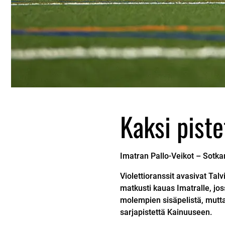
Kaksi pist
Imatran Pallo-Veikot –
Sotk
Violettioranssit avasivat Tal
matkusti kauas Imatralle, jos
molempien sisäpelistä, mutta 
sarjapistettä Kainuuseen.