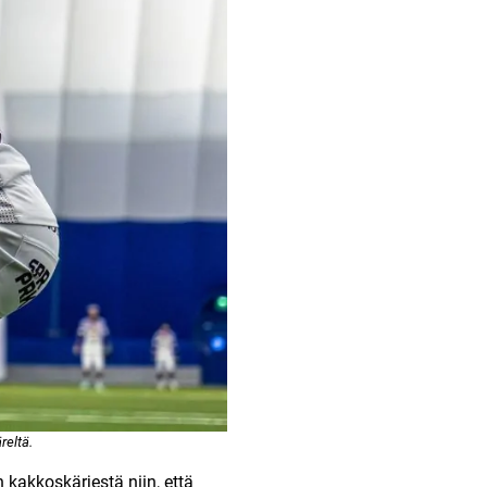
reltä.
n kakkoskärjestä niin, että