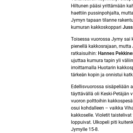
Hiltunen pääsi yrittämään kahd
haettiin pussinpohjalta, mutt
Jymyn tapaan tilanne rakentui
kumuran kakkoskoppari
Juss
Toisessa vuorossa Jymy sai kä
pienellä kakkosrajaan, mutta
ratkaisuihin:
Hannes Pekkine
ujuttaa kumura tapin yli väliin
irroittamalla Huotarin kakkos
tärkeän kopin ja onnistui kat
Edellisvuorossa sisäpeliään a
täyttävällä oli Keski-Petäjä
vuoron polttoihin kakkospesäl
osui kohdalleen – vaikka Vih
kakkoselle. Violetit taisteliv
loppuivat. Ulkopeli piti kuite
Jymylle 15-8.