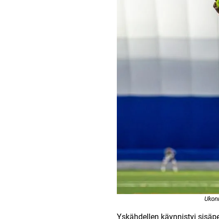
Ukonn
Yskähdellen käynnistyi sisäpel