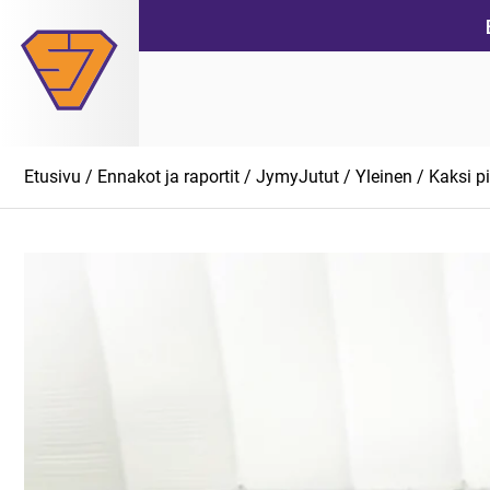
Siirry
suoraan
sisältöön
Etusivu
/
Ennakot ja raportit
/
JymyJutut
/
Yleinen
/ Kaksi p