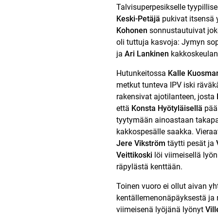
Talvisuperpesikselle tyypilli
Keski-Petäjä
pukivat itsensä 
Kohonen
sonnustautuivat jok
oli tuttuja kasvoja: Jymyn s
ja
Ari Lankinen
kakkoskeulan 
Hutunkeitossa
Kalle Kuosma
metkut tunteva IPV iski räväk
rakensivat ajotilanteen, josta
että
Konsta Hyötyläisellä
pääs
tyytymään ainoastaan takap
kakkospesälle saakka. Vieraat
Jere Vikström
täytti pesät ja
Veittikoski
löi viimeisellä ly
räpylästä kenttään.
Toinen vuoro ei ollut aivan 
kentällemenonäpäyksestä ja ry
viimeisenä lyöjänä lyönyt
Vill