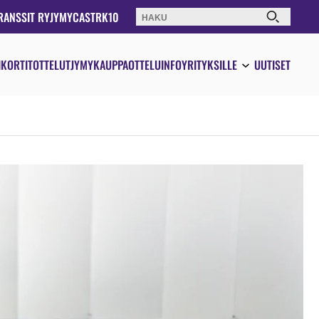
RANSSIT RY
JYMYCAST
RK10
Haku:
IKORTIT
OTTELUT
JYMYKAUPPA
OTTELUINFO
YRITYKSILLE
UUTISET