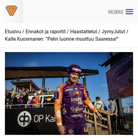
Siirry
suoraan
VALIKKO
sisältöön
Etusivu
/
Ennakot ja raportit
/
Haastattelut
/
JymyJutut
/
Kalle Kuosmanen: ”Pelin luonne muuttuu Saaressa!”