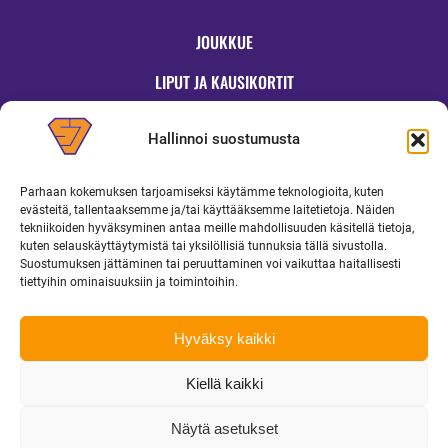
JOUKKUE
LIPUT JA KAUSIKORTIT
OTTELUT
Hallinnoi suostumusta
JYMYKAUPPA
Parhaan kokemuksen tarjoamiseksi käytämme teknologioita, kuten
OTTELUINFO
evästeitä, tallentaaksemme ja/tai käyttääksemme laitetietoja. Näiden
tekniikoiden hyväksyminen antaa meille mahdollisuuden käsitellä tietoja,
UUTISET
kuten selauskäyttäytymistä tai yksilöllisiä tunnuksia tällä sivustolla.
Suostumuksen jättäminen tai peruuttaminen voi vaikuttaa haitallisesti
YRITYKSILLE
tiettyihin ominaisuuksiin ja toimintoihin.
MEDIALLE
Hyväksy kaikki
Kiellä kaikki
Copyright 2026 Superjymy Oy | Linturinteenkatu 1, 88610 Vuokatti |
toimisto@superjymy.fi
|
Tietosuojaseloste
Näytä asetukset