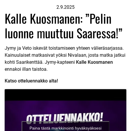
2.9.2025
Kalle Kuosmanen: ”Pelin
luonne muuttuu Saaressa!”
Jymy ja Veto iskevät toistamiseen yhteen välieräsarjassa.
Kainuulaiset matkasivat yöksi Nivalaan, josta matka jatkui
kohti Saarikenttää. Jymy-kapteeni
Kalle Kuosmanen
ennakoi illan taistoa.
Katso otteluennakko alta!
Paina tästä markkinointi hyväksyäksesi