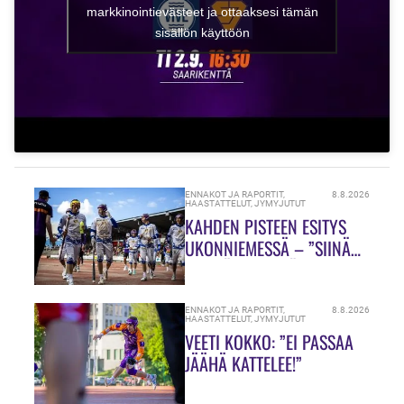
markkinointievästeet ja ottaaksesi tämän
sisällön käyttöön
ENNAKOT JA RAPORTIT
,
8.8.2026
HAASTATTELUT
,
JYMYJUTUT
KAHDEN PISTEEN ESITYS
UKONNIEMESSÄ – ”SIINÄ
MEILLÄ ON VIELÄ PALJON
TEKEMISTÄ!”
ENNAKOT JA RAPORTIT
,
8.8.2026
HAASTATTELUT
,
JYMYJUTUT
VEETI KOKKO: ”EI PASSAA
JÄÄHÄ KATTELEE!”