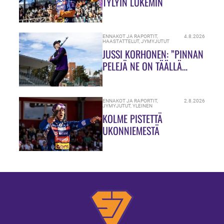
TYLYIN LUKEMIN
ENNAKOT JA RAPORTIT
,
4.8.2026
HAASTATTELUT
,
JYMYJUTUT
JUSSI KORHONEN: ”PINNAN
PELEJÄ NE ON TÄÄLLÄ
HIUKASSA!”
ENNAKOT JA RAPORTIT
,
2.8.2026
JYMYJUTUT
,
YLEINEN
KOLME PISTETTÄ
UKONNIEMESTÄ