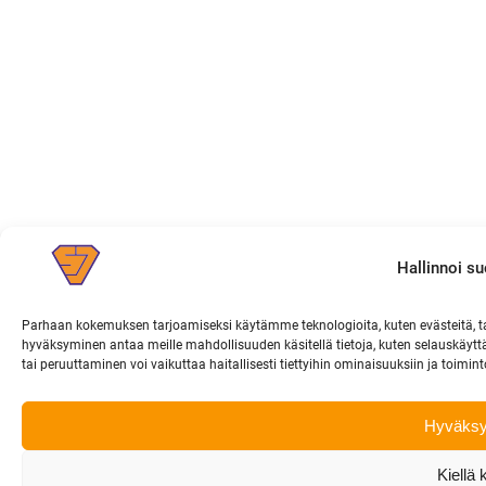
Hallinnoi s
Parhaan kokemuksen tarjoamiseksi käytämme teknologioita, kuten evästeitä, ta
hyväksyminen antaa meille mahdollisuuden käsitellä tietoja, kuten selauskäyttä
tai peruuttaminen voi vaikuttaa haitallisesti tiettyihin ominaisuuksiin ja toimint
Hyväksy
Kiellä 