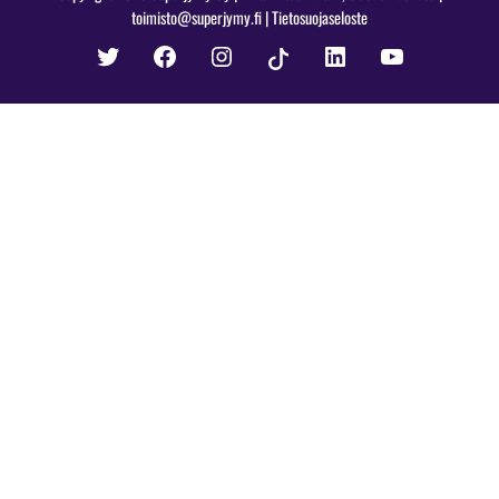
toimisto@superjymy.fi
|
Tietosuojaseloste