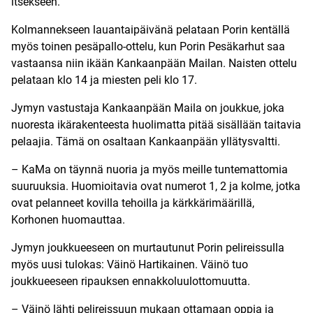
itsekseen.
Kolmannekseen lauantaipäivänä pelataan Porin kentällä
myös toinen pesäpallo-ottelu, kun Porin Pesäkarhut saa
vastaansa niin ikään Kankaanpään Mailan. Naisten ottelu
pelataan klo 14 ja miesten peli klo 17.
Jymyn vastustaja Kankaanpään Maila on joukkue, joka
nuoresta ikärakenteesta huolimatta pitää sisällään taitavia
pelaajia. Tämä on osaltaan Kankaanpään yllätysvaltti.
– KaMa on täynnä nuoria ja myös meille tuntemattomia
suuruuksia. Huomioitavia ovat numerot 1, 2 ja kolme, jotka
ovat pelanneet kovilla tehoilla ja kärkkärimäärillä,
Korhonen huomauttaa.
Jymyn joukkueeseen on murtautunut Porin pelireissulla
myös uusi tulokas: Väinö Hartikainen. Väinö tuo
joukkueeseen ripauksen ennakkoluulottomuutta.
– Väinö lähti pelireissuun mukaan ottamaan oppia ja