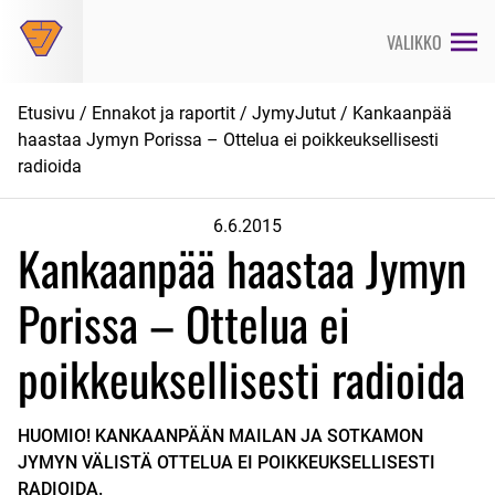
Siirry
suoraan
VALIKKO
sisältöön
Etusivu
/
Ennakot ja raportit
/
JymyJutut
/ Kankaanpää
haastaa Jymyn Porissa – Ottelua ei poikkeuksellisesti
radioida
6.6.2015
Kankaanpää haastaa Jymyn
Porissa – Ottelua ei
poikkeuksellisesti radioida
HUOMIO! KANKAANPÄÄN MAILAN JA SOTKAMON
JYMYN VÄLISTÄ OTTELUA EI POIKKEUKSELLISESTI
RADIOIDA.