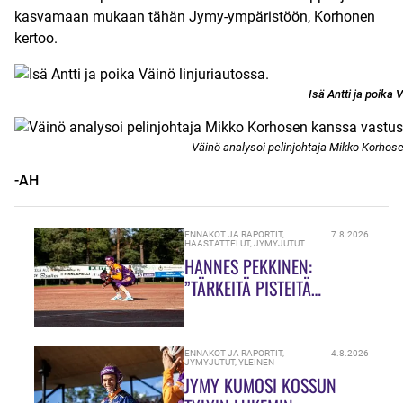
kasvamaan mukaan tähän Jymy-ympäristöön, Korhonen
kertoo.
Isä Antti ja poika 
Väinö analysoi pelinjohtaja Mikko Korho
-AH
ENNAKOT JA RAPORTIT
,
7.8.2026
HAASTATTELUT
,
JYMYJUTUT
HANNES PEKKINEN:
”TÄRKEITÄ PISTEITÄ
JAOSSA!”
ENNAKOT JA RAPORTIT
,
4.8.2026
JYMYJUTUT
,
YLEINEN
JYMY KUMOSI KOSSUN