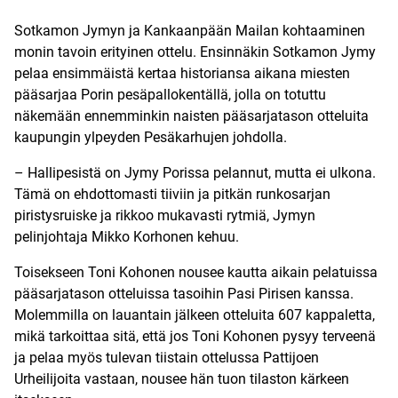
Sotkamon Jymyn ja Kankaanpään Mailan kohtaaminen
monin tavoin erityinen ottelu. Ensinnäkin Sotkamon Jymy
pelaa ensimmäistä kertaa historiansa aikana miesten
pääsarjaa Porin pesäpallokentällä, jolla on totuttu
näkemään ennemminkin naisten pääsarjatason otteluita
kaupungin ylpeyden Pesäkarhujen johdolla.
– Hallipesistä on Jymy Porissa pelannut, mutta ei ulkona.
Tämä on ehdottomasti tiiviin ja pitkän runkosarjan
piristysruiske ja rikkoo mukavasti rytmiä, Jymyn
pelinjohtaja Mikko Korhonen kehuu.
Toisekseen Toni Kohonen nousee kautta aikain pelatuissa
pääsarjatason otteluissa tasoihin Pasi Pirisen kanssa.
Molemmilla on lauantain jälkeen otteluita 607 kappaletta,
mikä tarkoittaa sitä, että jos Toni Kohonen pysyy terveenä
ja pelaa myös tulevan tiistain ottelussa Pattijoen
Urheilijoita vastaan, nousee hän tuon tilaston kärkeen