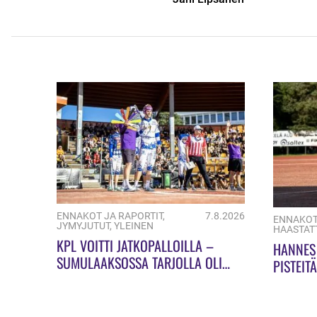
ENNAKOT JA RAPORTIT
,
7.8.2026
ENNAKOT
JYMYJUTUT
,
YLEINEN
HAASTAT
KPL VOITTI JATKOPALLOILLA –
HANNES 
SUMULAAKSOSSA TARJOLLA OLI
PISTEIT
ULKOPELIN JUHLAA