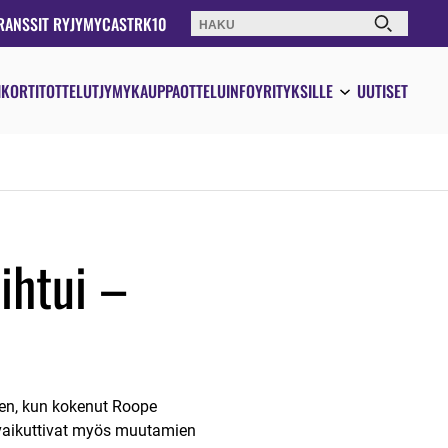
RANSSIT RY
JYMYCAST
RK10
Haku:
IKORTIT
OTTELUT
JYMYKAUPPA
OTTELUINFO
YRITYKSILLE
UUTISET
ihtui –
men, kun kokenut Roope
n vaikuttivat myös muutamien