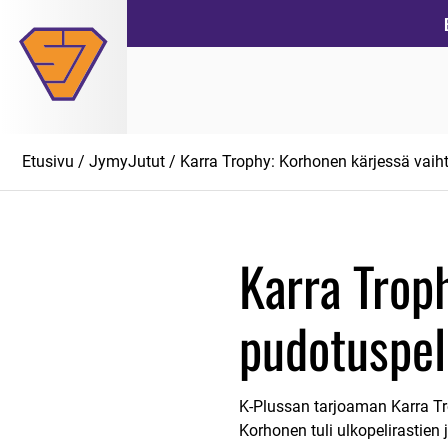
Siirry
suoraan
sisältöön
Etusivu
/
JymyJutut
/ Karra Trophy: Korhonen kärjessä vaih
Karra Trop
pudotuspel
K-Plussan tarjoaman Karra Tr
Korhonen tuli ulkopelirastien