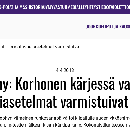
B-POJAT JA MSS
HISTORIA
JYMYVASTUU
MEDIALLE
YHTEYSTIEDOT
VIOLETTIO
JOUKKUE
LIPUT JA KAUS
tui – pudotuspeliasetelmat varmistuivat
4.4.2013
hy: Korhonen kärjessä va
iasetelmat varmistuivat
ophyn viimeinen runkosarjapäivä toi kilpailulle uuden ykkösni
 ja piip-testien jälkeen kisan kärkipaikalle. Kokonaistilanteesee