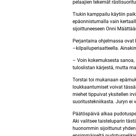
pelaajien tekemät rästisuoritu
Tiukin kamppailu käytiin pai
epäonnistumalla vain kertaal
sijoittuneeseen Onni Määttään 
Perjantaina ohjelmassa ovat 
–kilpailuperiaatteella. Ainaki
– Voin kokemuksesta sanoa, e
tuloslistan kärjestä, mutta ma
Torstai toi mukanaan epämuka
loukkaantumiset voivat tässä 
miehet tippuivat yksitellen ir
suoritustekniikasta. Juryn ei v
Päätöspäivä alkaa pudotuspeli
Aki valitsee taisteluparin täs
huonommin sijoittunut yhden. P
ensimmäiseltä pudotuspelikierr