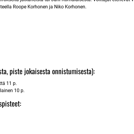
steella Roope Korhonen ja Niko Korhonen.
sta, piste jokaisesta onnistumisesta):
tä 11 p.
ainen 10 p.
spisteet: