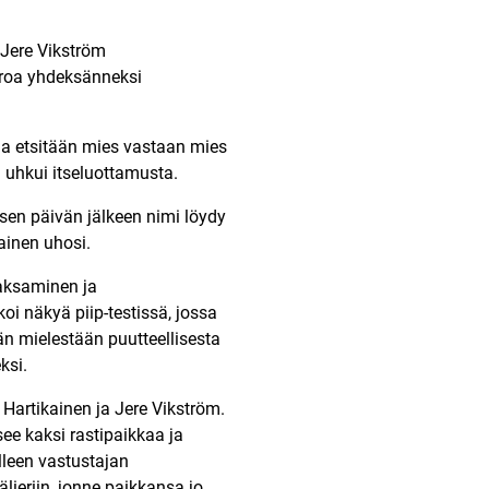
 Jere Vikström
Eroa yhdeksänneksi
aa etsitään mies vastaan mies
n uhkui itseluottamusta.
sen päivän jälkeen nimi löydy
kainen uhosi.
jaksaminen ja
i näkyä piip-testissä, jossa
dän mielestään puutteellisesta
ksi.
 Hartikainen ja Jere Vikström.
see kaksi rastipaikkaa ja
elleen vastustajan
lieriin, jonne paikkansa jo