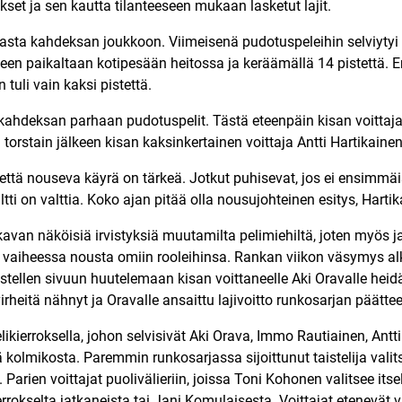
kset ja sen kautta tilanteeseen mukaan lasketut lajit.
kasta kahdeksan joukkoon. Viimeisenä pudotuspeleihin selviytyi
leen paikaltaan kotipesään heitossa ja keräämällä 14 pistettä. 
tuli vain kaksi pistettä.
kahdeksan parhaan pudotuspelit. Tästä eteenpäin kisan voittaj
n torstain jälkeen kisan kaksinkertainen voittaja Antti Hartikaine
ttä nouseva käyrä on tärkeä. Jotkut puhisevat, jos ei ensimmäi
ltti on valttia. Koko ajan pitää olla nousujohteinen esitys, Harti
van näköisiä irvistyksiä muutamilta pelimiehiltä, joten myös 
vaiheessa nousta omiin rooleihinsa. Rankan viikon väsymys alko
vistellen sivuun huutelemaan kisan voittaneelle Aki Oravalle hei
irheitä nähnyt ja Oravalle ansaittu lajivoitto runkosarjan päättee
kierroksella, johon selvisivät Aki Orava, Immo Rautiainen, Antti
tä kolmikosta. Paremmin runkosarjassa sijoittunut taistelija valit
arien voittajat puolivälieriin, joissa Toni Kohonen valitsee its
okselta jatkaneista tai Jani Komulaisesta. Voittajat etenevät vä