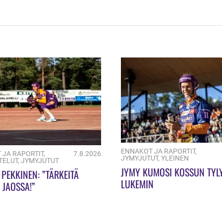
ENNAKOT JA RAPORTIT
,
 JA RAPORTIT
,
7.8.2026
JYMYJUTUT
,
YLEINEN
TELUT
,
JYMYJUTUT
JYMY KUMOSI KOSSUN TYL
PEKKINEN: ”TÄRKEITÄ
LUKEMIN
Ä JAOSSA!”