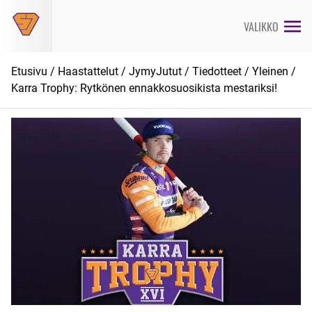
Siirry
suoraan
VALIKKO
sisältöön
Etusivu
/
Haastattelut
/
JymyJutut
/
Tiedotteet
/
Yleinen
/
Karra Trophy: Rytkönen ennakkosuosikista mestariksi!