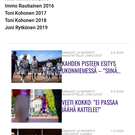
Immo Rautiainen 2016
Toni Kohonen 2017
Toni Kohonen 2018
Joni Rytkönen 2019
ENNAKOT JA RAPORTIT
,
8.8.2026
HAASTATTELUT
,
JYMYJUTUT
KAHDEN PISTEEN ESITYS
UKONNIEMESSÄ – ”SIINÄ
MEILLÄ ON VIELÄ PALJON
TEKEMISTÄ!”
ENNAKOT JA RAPORTIT
,
8.8.2026
HAASTATTELUT
,
JYMYJUTUT
VEETI KOKKO: ”EI PASSAA
JÄÄHÄ KATTELEE!”
ENNAKOT JA RAPORTIT
,
7.8.2026
JYMYJUTUT
,
YLEINEN