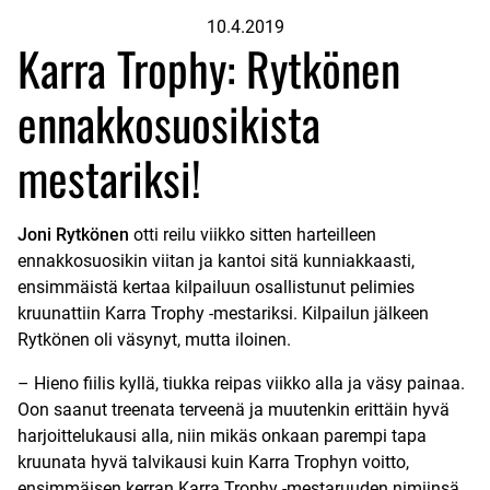
10.4.2019
Karra Trophy: Rytkönen
ennakkosuosikista
mestariksi!
Joni Rytkönen
otti reilu viikko sitten harteilleen
ennakkosuosikin viitan ja kantoi sitä kunniakkaasti,
ensimmäistä kertaa kilpailuun osallistunut pelimies
kruunattiin Karra Trophy -mestariksi. Kilpailun jälkeen
Rytkönen oli väsynyt, mutta iloinen.
– Hieno fiilis kyllä, tiukka reipas viikko alla ja väsy painaa.
Oon saanut treenata terveenä ja muutenkin erittäin hyvä
harjoittelukausi alla, niin mikäs onkaan parempi tapa
kruunata hyvä talvikausi kuin Karra Trophyn voitto,
ensimmäisen kerran Karra Trophy -mestaruuden nimiinsä