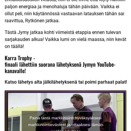
paljon energiaa ja menohaluja tähän päivään. Vaikka ei
ollut peli, niin käytännössä vastaavan latauksen tähän sai
raavittua, Rytkönen jatkaa.
Tästä Jymy jatkaa kohti viimeistä etappia ennen tulevan
sarjakauden alkua! Vaikka lumi on vielä maassa, niin kevät
on täällä!
Karra Trophy -
finaali lähettiin suorana lähetyksenä Jymyn YouTube-
kanavalle!
Katso lähetys alta jälkilähetyksenä tai poimi parhaat palat!
Paina tästä markkinointi hyväksyäksesi
markkinointievästeet ja ottaaksesi tämän