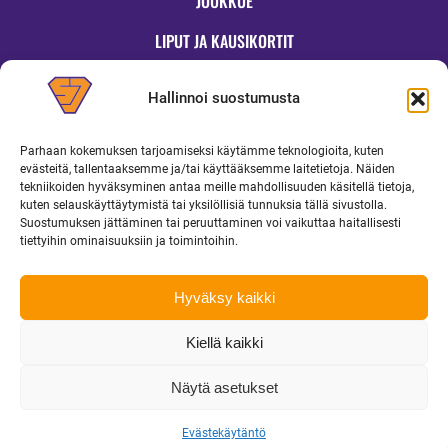
JOUKKUE
LIPUT JA KAUSIKORTIT
OTTELUT
Hallinnoi suostumusta
JYMYKAUPPA
Parhaan kokemuksen tarjoamiseksi käytämme teknologioita, kuten
OTTELUINFO
evästeitä, tallentaaksemme ja/tai käyttääksemme laitetietoja. Näiden
tekniikoiden hyväksyminen antaa meille mahdollisuuden käsitellä tietoja,
UUTISET
kuten selauskäyttäytymistä tai yksilöllisiä tunnuksia tällä sivustolla.
Suostumuksen jättäminen tai peruuttaminen voi vaikuttaa haitallisesti
YRITYKSILLE
tiettyihin ominaisuuksiin ja toimintoihin.
MEDIALLE
Hyväksy kaikki
Kiellä kaikki
Copyright 2026 Superjymy Oy | Linturinteenkatu 1, 88610 Vuokatti |
toimisto@superjymy.fi
|
Tietosuojaseloste
Näytä asetukset
Evästekäytäntö