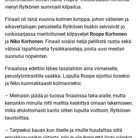
vienyt Rytkönen summaili kilpailua.
Finaali oli tänä vuonna kolmen kimppa, johon välierien ja
aikavertailujen perusteella Rytkösen lisäksi selvisivät jo
runkosarjassa meritoituneet kilpaveljet
Roope Korhonen
ja
Niko Korhonen
. Finaali sisälsi neljä pelillistä rastia sekä
välissä tapahtuneita fysiikkarasteja, joista uusi mestari
suoriutui nopeinten.
Finaalissa edettiin lähes tasatahtiin aina viimeiselle,
peruslyöntirastille saakka. Lopulta Roope sijoittui toiseksi
ja Niko kunniakkaasti kolmanneksi.
– Meinasin jäädä jo tuossa finaalissa taka-alalle, mutta
kerrankin minulla riitti malttia keskittyä omaan tekemiseen,
mikä ehdottomasti kanto sitten lopulta voittoon, Rytkönen
taustoittaa.
– Tarpeeksi kauan kun itselle ja muille huudattaa siitä
ennakkosuosikin viitasta, niin ei ole ihme että löyty näinkin