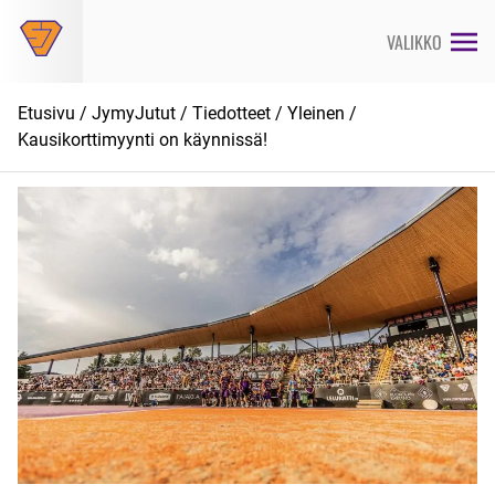
Siirry
suoraan
VALIKKO
sisältöön
Etusivu
/
JymyJutut
/
Tiedotteet
/
Yleinen
/
Kausikorttimyynti on käynnissä!