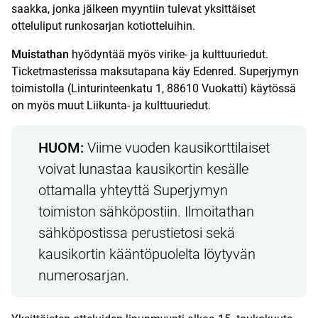
saakka, jonka jälkeen myyntiin tulevat yksittäiset
otteluliput runkosarjan kotiotteluihin.
Muistathan
hyödyntää myös virike- ja kulttuuriedut.
Ticketmasterissa maksutapana käy Edenred. Superjymyn
toimistolla (Linturinteenkatu 1, 88610 Vuokatti) käytössä
on myös muut Liikunta- ja kulttuuriedut.
HUOM:
Viime vuoden kausikorttilaiset
voivat lunastaa kausikortin kesälle
ottamalla yhteyttä Superjymyn
toimiston sähköpostiin. Ilmoitathan
sähköpostissa perustietosi sekä
kausikortin kääntöpuolelta löytyvän
numerosarjan.