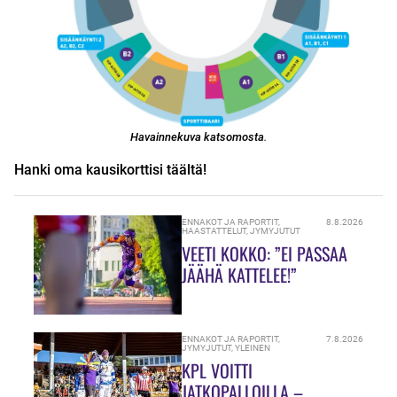
Havainnekuva katsomosta
.
Hanki oma kausikorttisi täältä!
ENNAKOT JA RAPORTIT
,
8.8.2026
HAASTATTELUT
,
JYMYJUTUT
VEETI KOKKO: ”EI PASSAA
JÄÄHÄ KATTELEE!”
ENNAKOT JA RAPORTIT
,
7.8.2026
JYMYJUTUT
,
YLEINEN
KPL VOITTI
JATKOPALLOILLA –