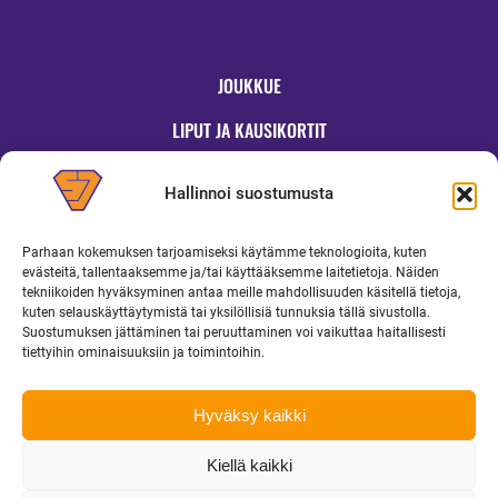
JOUKKUE
LIPUT JA KAUSIKORTIT
OTTELUT
Hallinnoi suostumusta
JYMYKAUPPA
Parhaan kokemuksen tarjoamiseksi käytämme teknologioita, kuten
OTTELUINFO
evästeitä, tallentaaksemme ja/tai käyttääksemme laitetietoja. Näiden
tekniikoiden hyväksyminen antaa meille mahdollisuuden käsitellä tietoja,
UUTISET
kuten selauskäyttäytymistä tai yksilöllisiä tunnuksia tällä sivustolla.
Suostumuksen jättäminen tai peruuttaminen voi vaikuttaa haitallisesti
YRITYKSILLE
tiettyihin ominaisuuksiin ja toimintoihin.
MEDIALLE
Hyväksy kaikki
Kiellä kaikki
Copyright 2026 Superjymy Oy | Linturinteenkatu 1, 88610 Vuokatti |