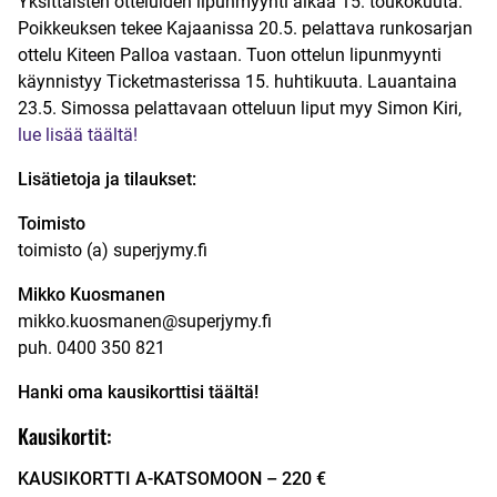
Yksittäisten otteluiden lipunmyynti alkaa 15. toukokuuta.
Poikkeuksen tekee Kajaanissa 20.5. pelattava runkosarjan
ottelu Kiteen Palloa vastaan. Tuon ottelun lipunmyynti
käynnistyy Ticketmasterissa 15. huhtikuuta. Lauantaina
23.5. Simossa pelattavaan otteluun liput myy Simon Kiri,
lue lisää täältä!
Lisätietoja ja tilaukset:
Toimisto
toimisto (a) superjymy.fi
Mikko Kuosmanen
mikko.kuosmanen@superjymy.fi
puh. 0400 350 821
Hanki oma kausikorttisi täältä!
Kausikortit:
KAUSIKORTTI A-KATSOMOON – 220 €