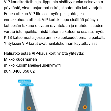
VIP-kausikortteihin ja -lippuihin sisältyy ruoka seisovasta
pöydästä, virvoitusjuomat sekä jaksotauolla kahvitarjoilu.
Ennen ottelua VIP-tiloissa myös pelinjohtajien
ennakkohaastattelut. VIP-kortti/-lippu sisältää pääsyn
kotipesän takana olevaan ravintolaan ja mahdollisuuden
varata istuinpaikka mistä tahansa katsomo-osasta, myös
K-18 katsomosta, jossa anniskeluoikeudet omalla paikalla.
Yrityksien VIP-kortit ovat henkilökunnan käytettävissä.
Haluatko ostaa VIP-kausikortin? Ota yhteyttä:
Mikko Kuosmanen
mikko.kuosmanen@superjymy.fi
puh. 0400 350 821