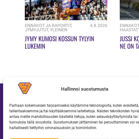
ENNAKOT JA RAPORTIT
,
4.8.2026
ENNAKOT
JYMYJUTUT
,
YLEINEN
HAASTAT
JYMY KUMOSI KOSSUN TYLYIN
JUSSI K
LUKEMIN
NE ON T
Hallinnoi suostumusta
Parhaan kokemuksen tarjoamiseksi käytämme teknologioita, kuten evästeitä,
tallentaaksemme ja/tai käyttääksemme laitetietoja. Näiden tekniikoiden hy
JOUKKUE
LIPUT JA KAUSIKORTIT
antaa meille mahdollisuuden käsitellä tietoja, kuten selauskäyttäytymistä tai y
tunnuksia tällä sivustolla. Suostumuksen jättäminen tai peruuttaminen voi v
haitallisesti tiettyihin ominaisuuksiin ja toimintoihin.