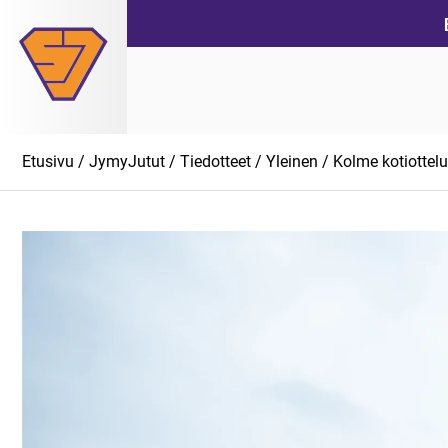
Siirry
suoraan
sisältöön
Etusivu
/
JymyJutut
/
Tiedotteet
/
Yleinen
/ Kolme kotiottel