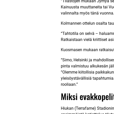
“Tilastojen mukaan Jymyä seu
Kainuusta muuttaneita tai Vuok
valinnalta myös tänä vuonna.
Kolmannen ottelun osalta tau
“Tahtotila on selvä – haluam
Ratkaistaan vielä kriittiset as
Kuosmasen mukaan ratkaisut p
“Simo, Helsinki ja mahdollises
pinta valmistuu alkukesän jäl
“Olemme kiitollisia paikkakunn
yleisöystävällisiä tapahtumi
rooliaan.”
Miksi evakkopeli
Hiukan (Terrafame) Stadionin 