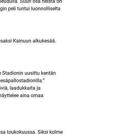
eudulla. Suuri osa heistä on
in peli tuntui luonnolliselta
osaksi Kainuun alkukesää.
e Stadionin uusittu kentän
säpallostadionilla.”
äviä, laadukkaita ja
 näyttelee aina omaa
ossa toukokuussa. Siksi kolme