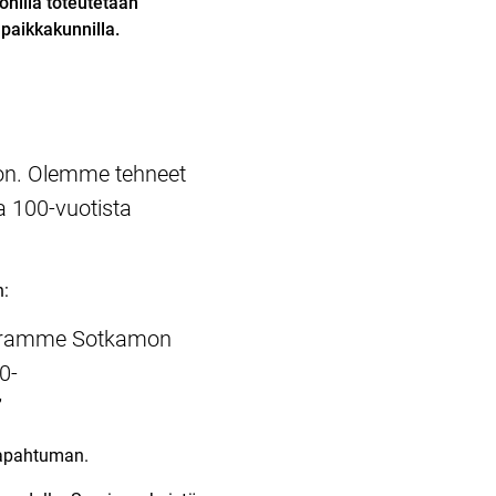
nilla toteutetaan
paikkakunnilla.
moon. Olemme tehneet
a 100-vuotista
n:
euramme Sotkamon
0-
”
tapahtuman.