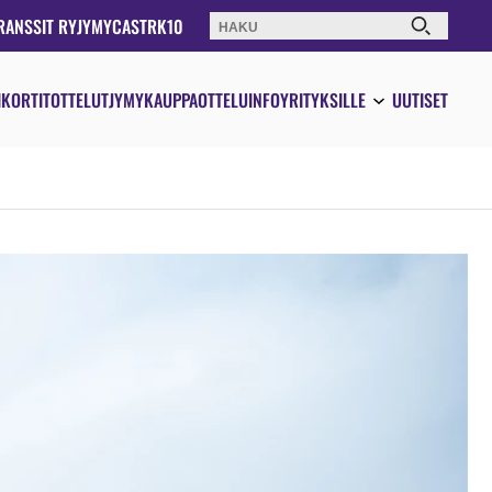
RANSSIT RY
JYMYCAST
RK10
Haku:
IKORTIT
OTTELUT
JYMYKAUPPA
OTTELUINFO
YRITYKSILLE
UUTISET