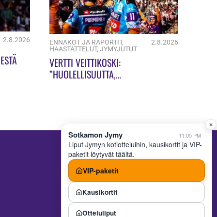
2.8.2026
ENNAKOT JA RAPORTIT
,
2.8.2026
HAASTATTELUT
,
JYMYJUTUT
ESTÄ
VERTTI VEITTIKOSKI:
”HUOLELLISUUTTA,
HUOLELLISUUTTA!”