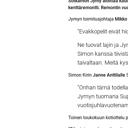
Sotkamon Jymy aloittaa kaude
kenttäremontti. Remontin vuo
Jymyn toimitusjohtaja
Mikko
“Evakkopelit eivät h
Ne tuovat lajin ja J
Simon kanssa tiivist
taivaltaan. Meitä kys
Simon Kirin
Janne Anttilalle
S
”Onhan tämä todell
Jymyn tuomana Super
vuotisjuhlavuotenamm
Toinen toukokuun kotiottelu 