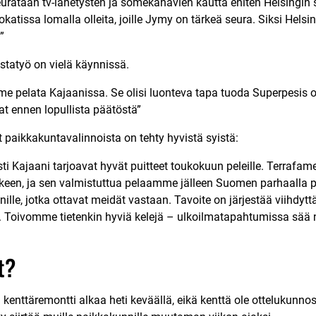
rataan tv-lähetysten ja somekanavien kautta eniten Helsingin s
atissa lomalla olleita, joille Jymy on tärkeä seura. Siksi Helsing
”
statyö on vielä käynnissä.
me pelata Kajaanissa. Se olisi luonteva tapa tuoda Superpesis 
iat ennen lopullista päätöstä”
aikkakuntavalinnoista on tehty hyvistä syistä:
ti Kajaani tarjoavat hyvät puitteet toukokuun peleille. Terrafam
keen, ja sen valmistuttua pelaamme jälleen Suomen parhaalla pe
ille, jotka ottavat meidät vastaan. Tavoite on järjestää viihdytt
a. Toivomme tietenkin hyviä kelejä – ulkoilmatapahtumissa sää
t?
kenttäremontti alkaa heti keväällä, eikä kenttä ole ottelukunn