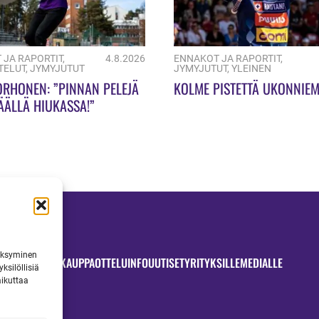
 JA RAPORTIT
,
4.8.2026
ENNAKOT JA RAPORTIT
,
TELUT
,
JYMYJUTUT
JYMYJUTUT
,
YLEINEN
ORHONEN: ”PINNAN PELEJÄ
KOLME PISTETTÄ UKONNIEM
ÄÄLLÄ HIUKASSA!”
väksyminen
OTTELUT
JYMYKAUPPA
OTTELUINFO
UUTISET
YRITYKSILLE
MEDIALLE
ksilöllisiä
aikuttaa