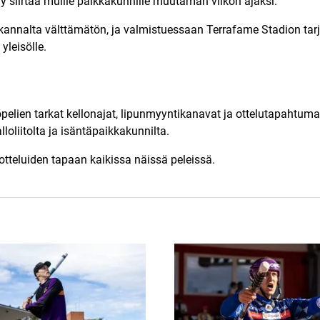
y siirtää muille paikkakunnille muutaman viikon ajaksi.
 kannalta välttämätön, ja valmistuessaan Terrafame Stadion ta
yleisölle.
lien tarkat kellonajat, lipunmyyntikanavat ja ottelutapahtumasis
oliitolta ja isäntäpaikkakunnilta.
otteluiden tapaan kaikissa näissä peleissä.