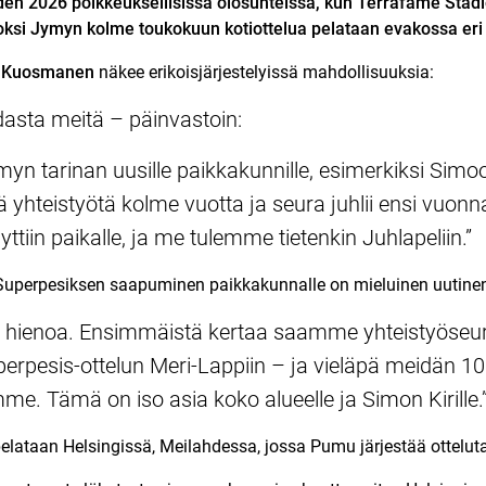
n 2026 poikkeuksellisissa olosuhteissa, kun Terrafame Stadio
ksi Jymyn kolme toukokuun kotiottelua pelataan evakossa eri 
 Kuosmanen
näkee erikoisjärjestelyissä mahdollisuuksia:
idasta meitä – päinvastoin:
ymyn tarinan uusille paikkakunnille, esimerkiksi Si
ä yhteistyötä kolme vuotta ja seura juhlii ensi vuonn
yttiin paikalle, ja me tulemme tietenkin Juhlapeliin.”
uperpesiksen saapuminen paikkakunnalle on mieluinen uutine
a hienoa. Ensimmäistä kertaa saamme yhteistyös
pesis-ottelun Meri-Lappiin – ja vieläpä meidän 10
e. Tämä on iso asia koko alueelle ja Simon Kirille.
pelataan Helsingissä, Meilahdessa, jossa Pumu järjestää ottelu