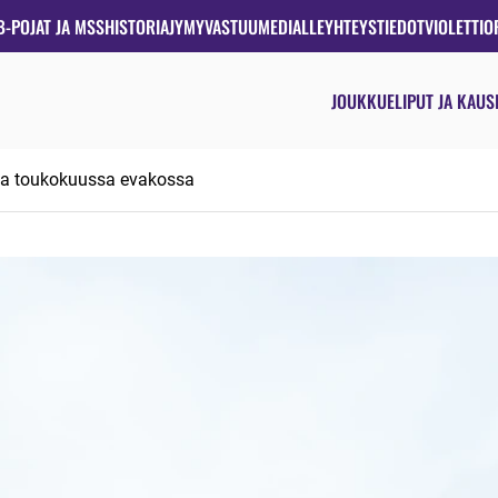
B-POJAT JA MSS
HISTORIA
JYMYVASTUU
MEDIALLE
YHTEYSTIEDOT
VIOLETTIO
JOUKKUE
LIPUT JA KAUS
ua toukokuussa evakossa