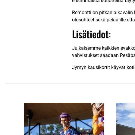
ensimmäistä kotiottelua täyty
Remontti on pitkän aikavälin
olosuhteet sekä pelaajille että 
Lisätiedot
:
Julkaisemme kaikkien evakkope
vahvistukset saadaan Pesäpall
Jymyn kausikortit käyvät koti