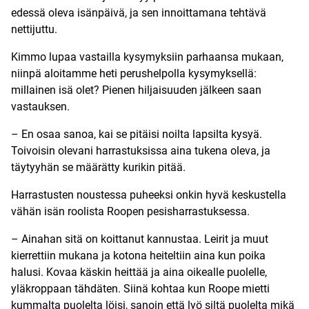
edessä oleva isänpäivä, ja sen innoittamana tehtävä
nettijuttu.
Kimmo lupaa vastailla kysymyksiin parhaansa mukaan,
niinpä aloitamme heti perushelpolla kysymyksellä:
millainen isä olet? Pienen hiljaisuuden jälkeen saan
vastauksen.
– En osaa sanoa, kai se pitäisi noilta lapsilta kysyä.
Toivoisin olevani harrastuksissa aina tukena oleva, ja
täytyyhän se määrätty kurikin pitää.
Harrastusten noustessa puheeksi onkin hyvä keskustella
vähän isän roolista Roopen pesisharrastuksessa.
– Ainahan sitä on koittanut kannustaa. Leirit ja muut
kierrettiin mukana ja kotona heiteltiin aina kun poika
halusi. Kovaa käskin heittää ja aina oikealle puolelle,
yläkroppaan tähdäten. Siinä kohtaa kun Roope mietti
kummalta puolelta löisi, sanoin että lyö siltä puolelta mikä