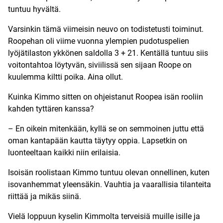
tuntuu hyvältä.
Varsinkin tämä viimeisin neuvo on todistetusti toiminut.
Roopehan oli viime vuonna ylempien pudotuspelien
lyöjätilaston ykkönen saldolla 3 + 21. Kentällä tuntuu siis
voitontahtoa löytyvän, siviilissä sen sijaan Roope on
kuulemma kiltti poika. Aina ollut.
Kuinka Kimmo sitten on ohjeistanut Roopea isän rooliin
kahden tyttären kanssa?
– En oikein mitenkään, kyllä se on semmoinen juttu että
oman kantapään kautta täytyy oppia. Lapsetkin on
luonteeltaan kaikki niin erilaisia.
Isoisän roolistaan Kimmo tuntuu olevan onnellinen, kuten
isovanhemmat yleensäkin. Vauhtia ja vaarallisia tilanteita
riittää ja mikäs siinä.
Vielä loppuun kyselin Kimmolta terveisiä muille isille ja