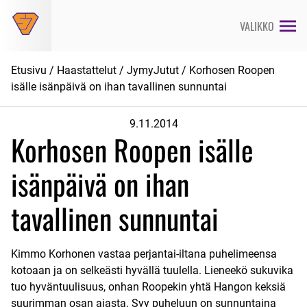
Siirry
suoraan
VALIKKO
sisältöön
Etusivu
/
Haastattelut
/
JymyJutut
/ Korhosen Roopen
isälle isänpäivä on ihan tavallinen sunnuntai
9.11.2014
Korhosen Roopen isälle
isänpäivä on ihan
tavallinen sunnuntai
Kimmo Korhonen vastaa perjantai-iltana puhelimeensa
kotoaan ja on selkeästi hyvällä tuulella. Lieneekö sukuvika
tuo hyväntuulisuus, onhan Roopekin yhtä Hangon keksiä
suurimman osan ajasta. Syy puheluun on sunnuntaina