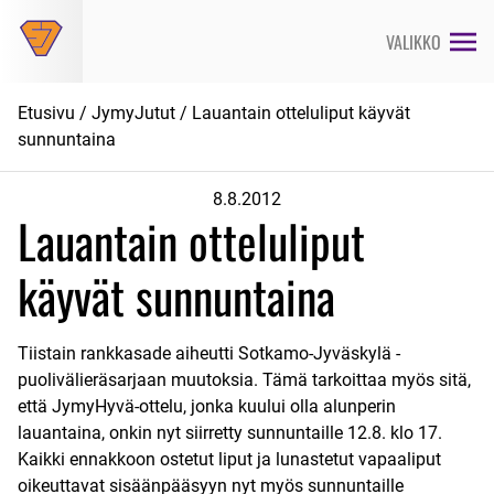
Siirry
suoraan
VALIKKO
sisältöön
Etusivu
/
JymyJutut
/ Lauantain otteluliput käyvät
sunnuntaina
8.8.2012
Lauantain otteluliput
käyvät sunnuntaina
Tiistain rankkasade aiheutti Sotkamo-Jyväskylä -
puolivälieräsarjaan muutoksia. Tämä tarkoittaa myös sitä,
että
JymyHyvä-ottelu
, jonka kuului olla alunperin
lauantaina, onkin nyt siirretty sunnuntaille 12.8. klo 17.
Kaikki ennakkoon ostetut liput ja lunastetut vapaaliput
oikeuttavat sisäänpääsyyn nyt myös sunnuntaille