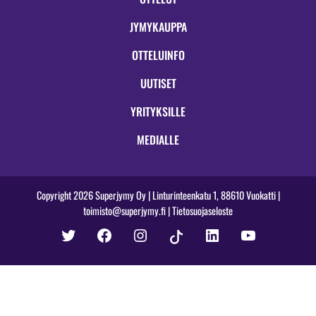
JYMYKAUPPA
OTTELUINFO
UUTISET
YRITYKSILLE
MEDIALLE
Copyright 2026 Superjymy Oy | Linturinteenkatu 1, 88610 Vuokatti |
toimisto@superjymy.fi
|
Tietosuojaseloste