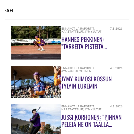
-AH
ENNAKOT JA RAPORTIT
,
7.8.2026
HAASTATTELUT
,
JYMYJUTUT
HANNES PEKKINEN:
”TÄRKEITÄ PISTEITÄ
JAOSSA!”
ENNAKOT JA RAPORTIT
,
4.8.2026
JYMYJUTUT
,
YLEINEN
JYMY KUMOSI KOSSUN
TYLYIN LUKEMIN
ENNAKOT JA RAPORTIT
,
4.8.2026
HAASTATTELUT
,
JYMYJUTUT
JUSSI KORHONEN: ”PINNAN
PELEJÄ NE ON TÄÄLLÄ
HIUKASSA!”