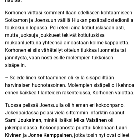
nauraa.
Korhonen viittasi kommentillaan edelliseen kohtaamiseen
Sotkamon ja Joensuun välillä Hiukan pesäpallostadionilla
toukokuun lopussa. Peli eteni aina kotiutuskisaan asti,
mutta juoksuja joukkueet tekivät kotiutuskisa
mukaanluettuna yhteensä ainoastaan kolme kappaletta.
Korhonen ei siis vähätellyt ottelun tiukkaa luonnetta tai
jännitystä, vaan nosti esille molempien tukkoisen
sisäpelin.
– Se edellinen kohtaaminen oli kyllä sisäpeliltään
harvinaisen huonotasoinen. Molempien sisäpeli oli kehnoa
ennen kaikkea tilanteiden rakentelussa, Korhonen valottaa.
Tuossa pelissä Joensuulla oli hieman eri kokoonpano.
Jokeripaidassa pelasi vielä sittemmin infarktin saanut
Sami Joukainen
, minkä lisäksi
Mika Väisänen
oli
jokeripaidassa. Kokoonpanosta puuttui kokonaan
Lauri
Kivinen
ja
Jonne Kemppainen
, jotka tosin nyt ovat olleet