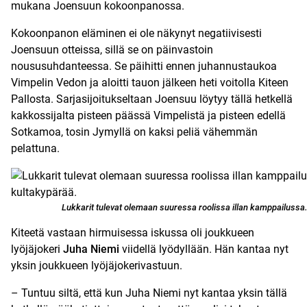
mukana Joensuun kokoonpanossa.
Kokoonpanon eläminen ei ole näkynyt negatiivisesti
Joensuun otteissa, sillä se on päinvastoin
noususuhdanteessa. Se päihitti ennen juhannustaukoa
Vimpelin Vedon ja aloitti tauon jälkeen heti voitolla Kiteen
Pallosta. Sarjasijoitukseltaan Joensuu löytyy tällä hetkellä
kakkossijalta pisteen päässä Vimpelistä ja pisteen edellä
Sotkamoa, tosin Jymyllä on kaksi peliä vähemmän
pelattuna.
Lukkarit tulevat olemaan suuressa roolissa illan kamppailuss
Kiteetä vastaan hirmuisessa iskussa oli joukkueen
lyöjäjokeri
Juha Niemi
viidellä lyödyllään. Hän kantaa nyt
yksin joukkueen lyöjäjokerivastuun.
– Tuntuu siltä, että kun Juha Niemi nyt kantaa yksin tällä