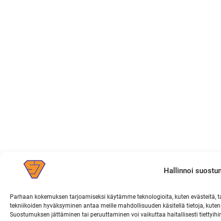
Hallinnoi suostu
Parhaan kokemuksen tarjoamiseksi käytämme teknologioita, kuten evästeitä, t
tekniikoiden hyväksyminen antaa meille mahdollisuuden käsitellä tietoja, kuten s
Suostumuksen jättäminen tai peruuttaminen voi vaikuttaa haitallisesti tiettyihi