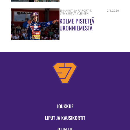
ENNAKOT JA RAPORTIT
,
2.8.2026
JYMYJUTUT
,
YLEINEN
KOLME PISTETTÄ
UKONNIEMESTÄ
JOUKKUE
LIPUT JA KAUSIKORTIT
OTTELUT