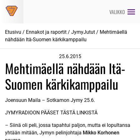
Siirry
suoraan
VALIKKO
sisältöön
Etusivu
/
Ennakot ja raportit
/
JymyJutut
/ Mehtimäellä
nähdään Itä-Suomen kärkikamppailu
25.6.2015
Mehtimäellä nähdään Itä-
Suomen kärkikamppailu
Joensuun Maila – Sotkamon Jymy 25.6.
JYMYRADIOON PÄÄSET TÄSTÄ LINKISTÄ
– Siinä oli peli, jossa tapahtui paljon, mutta ei lopultansa
yhtään mitään, Jymyn pelinjohtaja
Mikko Korhonen