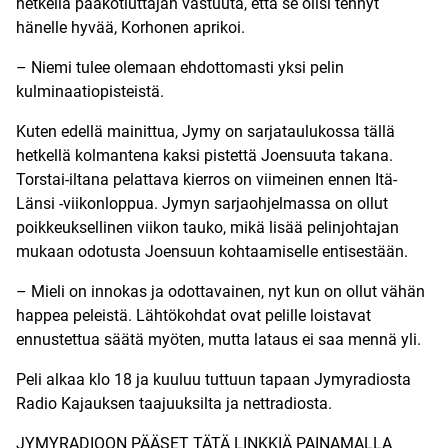
hetkellä pääkotiuttajan vastuuta, että se olisi tehnyt
hänelle hyvää, Korhonen aprikoi.
– Niemi tulee olemaan ehdottomasti yksi pelin
kulminaatiopisteistä.
Kuten edellä mainittua, Jymy on sarjataulukossa tällä
hetkellä kolmantena kaksi pistettä Joensuuta takana.
Torstai-iltana pelattava kierros on viimeinen ennen Itä-
Länsi -viikonloppua. Jymyn sarjaohjelmassa on ollut
poikkeuksellinen viikon tauko, mikä lisää pelinjohtajan
mukaan odotusta Joensuun kohtaamiselle entisestään.
– Mieli on innokas ja odottavainen, nyt kun on ollut vähän
happea peleistä. Lähtökohdat ovat pelille loistavat
ennustettua säätä myöten, mutta lataus ei saa mennä yli.
Peli alkaa klo 18 ja kuuluu tuttuun tapaan Jymyradiosta
Radio Kajauksen taajuuksilta ja nettradiosta.
JYMYRADIOON PÄÄSET TÄTÄ LINKKIÄ PAINAMALLA