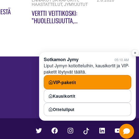
ENNAKOT JA RAPORTIT
,
2.8.2026
HAASTATTELUT
,
JYMYJUTUT
ESTÄ
VERTTI VEITTIKOSKI:
”HUOLELLISUUTTA,
HUOLELLISUUTTA!”