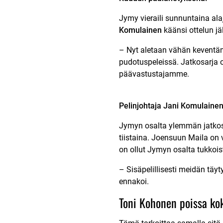
Jymy vieraili sunnuntaina alaj
Komulainen
käänsi ottelun jä
– Nyt aletaan vähän keventä
pudotuspeleissä. Jatkosarja 
päävastustajamme.
Pelinjohtaja Jani Komulainen
Jymyn osalta ylemmän jatkosar
tiistaina. Joensuun Maila on
on ollut Jymyn osalta tukkoi
– Sisäpelillisesti meidän täy
ennakoi.
Toni Kohonen poissa k