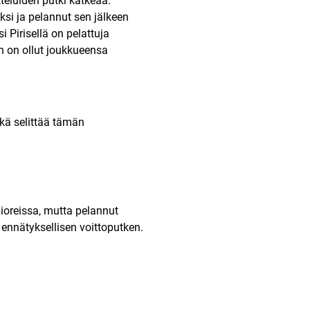
tteluiden putki katkeaa.
si ja pelannut sen jälkeen
 Pirisellä on pelattuja
n on ollut joukkueensa
kä selittää tämän
ioreissa, mutta pelannut
ennätyksellisen voittoputken.