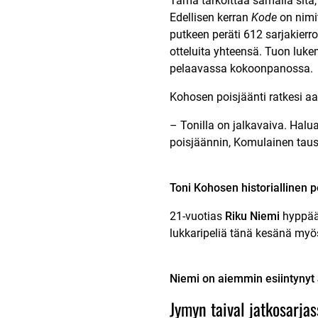
Tämä tarkoittaa samalla sitä,
Edellisen kerran
Kode
on nimit
putkeen peräti 612 sarjakierro
otteluita yhteensä. Tuon luke
pelaavassa kokoonpanossa.
Kohosen poisjäänti ratkesi a
– Tonilla on jalkavaiva. Ha
poisjäännin, Komulainen taus
Toni Kohosen historiallinen p
21-vuotias
Riku Niemi
hyppää 
lukkaripeliä tänä kesänä myös
Niemi on aiemmin esiintynyt
Jymyn taival jatkosarjas