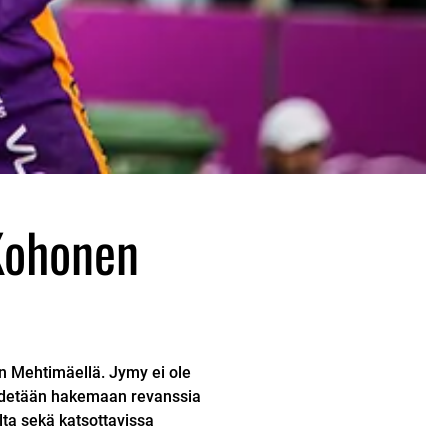
Kohonen
 Mehtimäellä. Jymy ei ole
ähdetään hakemaan revanssia
lta sekä katsottavissa