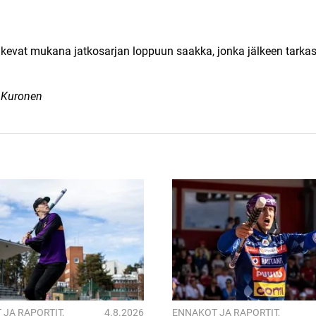
ulkevat mukana jatkosarjan loppuun saakka, jonka jälkeen tarkaste
 Kuronen
 JA RAPORTIT
,
4.8.2026
ENNAKOT JA RAPORTIT
,