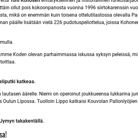
 että
Toni Kohosen
ennätyksellinen ja historiallinen runkosarjao
täin ollut pois kokoonpanosta vuonna 1996 siirtokarenssin vuok
sta, mikä on enemmän kuin toisena ottelutilastossa olevalla Pasi
man päälle lisätään vielä 226 pudotuspeliottelua, joissa Kohone
amulla.
luamme
Koden
olevan parhaimmassa iskussa syksyn peleissä, mi
toittaa.
eliputki katkeaa.
lautasen äärelle. Niemi on operoinut joukkueensa lukkarina jun
 Oulun Lipossa. Tuolloin Lippo katkaisi Kouvolan Pallonlyöjien 
 Jymyn takakentällä.
sa!