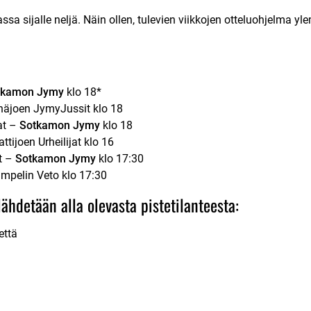
ssa sijalle neljä. Näin ollen, tulevien viikkojen otteluohjelma 
.
tkamon Jymy
klo 18*
näjoen JymyJussit klo 18
at –
Sotkamon Jymy
klo 18
ttijoen Urheilijat klo 16
ät –
Sotkamon Jymy
klo 17:30
mpelin Veto klo 17:30
ähdetään alla olevasta pistetilanteesta:
että