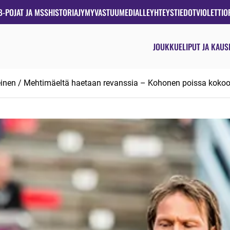
B-POJAT JA MSS
HISTORIA
JYMYVASTUU
MEDIALLE
YHTEYSTIEDOT
VIOLETTIO
JOUKKUE
LIPUT JA KAUS
einen
/ Mehtimäeltä haetaan revanssia – Kohonen poissa koko