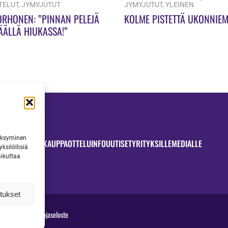
TELUT
,
JYMYJUTUT
JYMYJUTUT
,
YLEINEN
ORHONEN: ”PINNAN PELEJÄ
KOLME PISTETTÄ UKONNIEM
ÄÄLLÄ HIUKASSA!”
väksyminen
OTTELUT
JYMYKAUPPA
OTTELUINFO
UUTISET
YRITYKSILLE
MEDIALLE
ksilöllisiä
aikuttaa
tukset
jymy.fi
|
Tietosuojaseloste