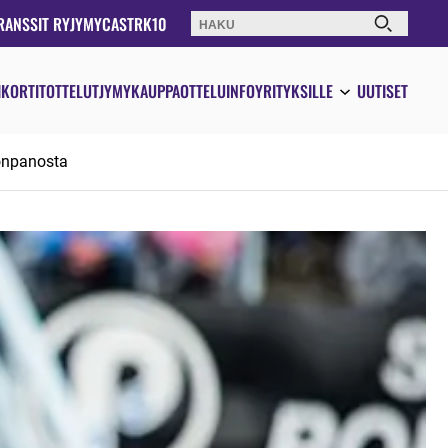
RANSSIT RY
JYMYCAST
RK10
Haku:
IKORTIT
OTTELUT
JYMYKAUPPA
OTTELUINFO
YRITYKSILLE
UUTISET
onpanosta