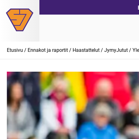
Siirry
suoraan
sisältöön
Etusivu
/
Ennakot ja raportit
/
Haastattelut
/
JymyJutut
/
Yl