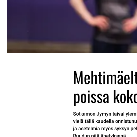
Mehtimäelt
poissa kok
Sotkamon Jymyn taival ylemm
vielä tällä kaudella onnist
ja asetelmia myös syksyn pele
Ruudun päälähetyksenä.