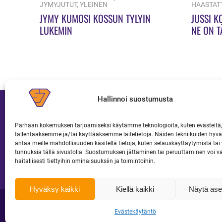
JYMYJUTUT
,
YLEINEN
HAASTAT
JYMY KUMOSI KOSSUN TYLYIN
JUSSI K
LUKEMIN
NE ON T
Hallinnoi suostumusta
Parhaan kokemuksen tarjoamiseksi käytämme teknologioita, kuten evästeitä,
tallentaaksemme ja/tai käyttääksemme laitetietoja. Näiden tekniikoiden hy
JOUKKUE
LIPUT JA KAUSIKORTIT
antaa meille mahdollisuuden käsitellä tietoja, kuten selauskäyttäytymistä tai y
tunnuksia tällä sivustolla. Suostumuksen jättäminen tai peruuttaminen voi v
haitallisesti tiettyihin ominaisuuksiin ja toimintoihin.
Hyväksy kaikki
Kiellä kaikki
Näytä ase
Copyright 2026 Superjymy Oy | Linturinteenkatu 1, 88610 Vuokatti |
toimisto@super
Evästekäytäntö