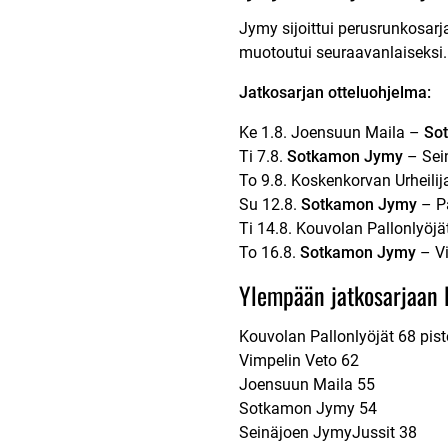
Jymy sijoittui perusrunkosarja
muotoutui seuraavanlaiseksi
Jatkosarjan otteluohjelma:
Ke 1.8. Joensuun Maila –
So
Ti 7.8.
Sotkamon Jymy
– Sei
To 9.8. Koskenkorvan Urheilij
Su 12.8.
Sotkamon Jymy
– Pa
Ti 14.8. Kouvolan Pallonlyöj
To 16.8.
Sotkamon Jymy
– Vi
Ylempään jatkosarjaan l
Kouvolan Pallonlyöjät 68 pist
Vimpelin Veto 62
Joensuun Maila 55
Sotkamon Jymy 54
Seinäjoen JymyJussit 38