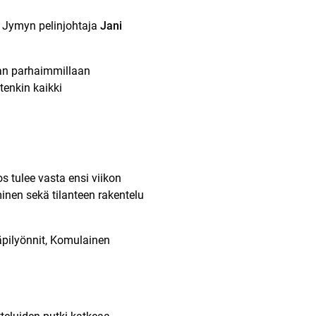
en Jymyn pelinjohtaja
Jani
an parhaimmillaan
tenkin kaikki
s tulee vasta ensi viikon
nen sekä tilanteen rakentelu
läpilyönnit, Komulainen