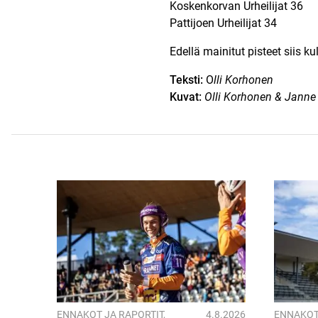
Koskenkorvan Urheilijat 36
Pattijoen Urheilijat 34
Edellä mainitut pisteet siis k
Teksti:
O
lli Korhonen
Kuvat:
Olli Korhonen & Janne
ENNAKOT JA RAPORTIT
,
4.8.2026
ENNAKOT