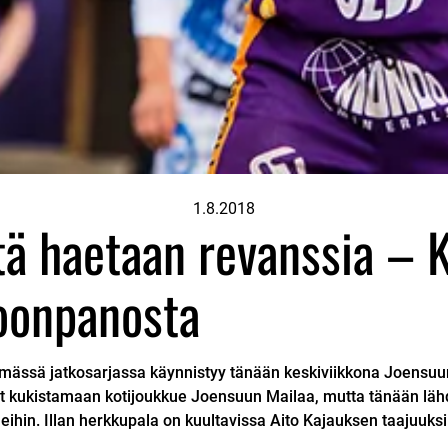
1.8.2018
ä haetaan revanssia – 
oonpanosta
ässä jatkosarjassa käynnistyy tänään keskiviikkona Joensuun
unut kukistamaan kotijoukkue Joensuun Mailaa, mutta tänään l
ihin. Illan herkkupala on kuultavissa Aito Kajauksen taajuuksi