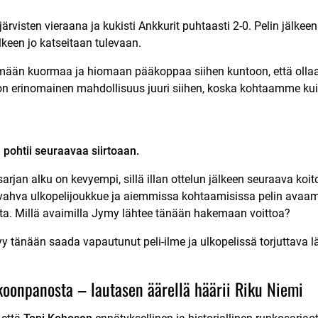
ärvisten vieraana ja kukisti Ankkurit puhtaasti 2-0. Pelin jälke
lkeen jo katseitaan tulevaan.
mään kuormaa ja hiomaan pääkoppaa siihen kuntoon, että olla
on erinomainen mahdollisuus juuri siihen, koska kohtaamme kui
 pohtii seuraavaa siirtoaan.
jan alku on kevyempi, sillä illan ottelun jälkeen seuraava koito
 vahva ulkopelijoukkue ja aiemmissa kohtaamisissa pelin avaami
sta. Millä avaimilla Jymy lähtee tänään hakemaan voittoa?
tyy tänään saada vapautunut peli-ilme ja ulkopelissä torjuttava 
okoonpanosta
– lautasen äärellä häärii Riku Niemi