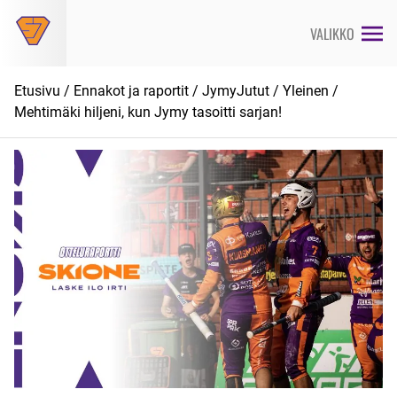
Siirry
suoraan
VALIKKO
sisältöön
Etusivu
/
Ennakot ja raportit
/
JymyJutut
/
Yleinen
/
Mehtimäki hiljeni, kun Jymy tasoitti sarjan!