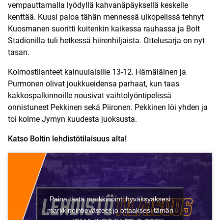
vempauttamalla lyödyllä kahvanäpäyksellä keskelle
kenttää. Kuusi paloa tähän mennessä ulkopelissä tehnyt
Kuosmanen suoritti kuitenkin kaikessa rauhassa ja Bolt
Stadionilla tuli hetkessä hiirenhiljaista. Ottelusarja on nyt
tasan.
Kolmostilanteet kainuulaisille 13-12. Hämäläinen ja
Purmonen olivat joukkueidensa parhaat, kun taas
kakkospalkinnoille nousivat vaihtolyöntipelissä
onnistuneet Pekkinen sekä Piironen. Pekkinen löi yhden ja
toi kolme Jymyn kuudesta juoksusta.
Katso Boltin lehdistötilaisuus alta!
Paina tästä markkinointi hyväksyäksesi
markkinointievästeet ja ottaaksesi tämän