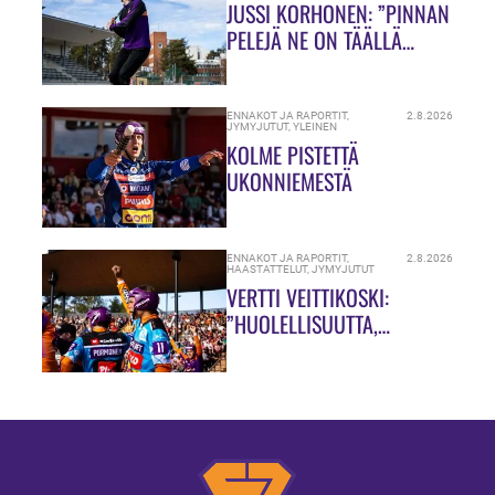
JUSSI KORHONEN: ”PINNAN
PELEJÄ NE ON TÄÄLLÄ
HIUKASSA!”
ENNAKOT JA RAPORTIT
,
2.8.2026
JYMYJUTUT
,
YLEINEN
KOLME PISTETTÄ
UKONNIEMESTÄ
ENNAKOT JA RAPORTIT
,
2.8.2026
HAASTATTELUT
,
JYMYJUTUT
VERTTI VEITTIKOSKI:
”HUOLELLISUUTTA,
HUOLELLISUUTTA!”