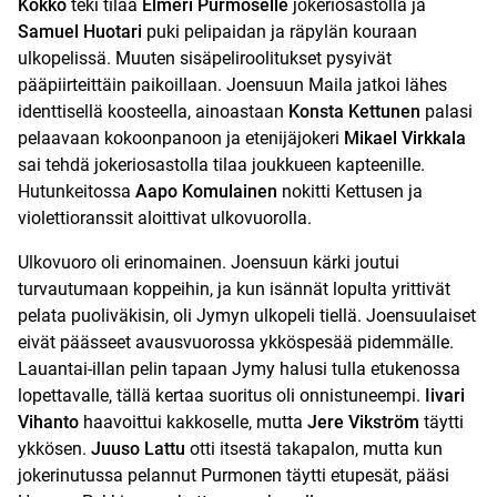
Kokko
teki tilaa
Elmeri Purmoselle
jokeriosastolla ja
Samuel Huotari
puki pelipaidan ja räpylän kouraan
ulkopelissä. Muuten sisäpeliroolitukset pysyivät
pääpiirteittäin paikoillaan. Joensuun Maila jatkoi lähes
identtisellä koosteella, ainoastaan
Konsta Kettunen
palasi
pelaavaan kokoonpanoon ja etenijäjokeri
Mikael Virkkala
sai tehdä jokeriosastolla tilaa joukkueen kapteenille.
Hutunkeitossa
Aapo Komulainen
nokitti Kettusen ja
violettioranssit aloittivat ulkovuorolla.
Ulkovuoro oli erinomainen. Joensuun kärki joutui
turvautumaan koppeihin, ja kun isännät lopulta yrittivät
pelata puoliväkisin, oli Jymyn ulkopeli tiellä. Joensuulaiset
eivät päässeet avausvuorossa ykköspesää pidemmälle.
Lauantai-illan pelin tapaan Jymy halusi tulla etukenossa
lopettavalle, tällä kertaa suoritus oli onnistuneempi.
Iivari
Vihanto
haavoittui kakkoselle, mutta
Jere Vikström
täytti
ykkösen.
Juuso Lattu
otti itsestä takapalon, mutta kun
jokerinutussa pelannut Purmonen täytti etupesät, pääsi