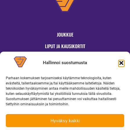
JOUKKUE
LIPUT JA KAUSIKORTIT
OTTELUT
Hallinnoi suostumusta
JYMYKAUPPA
Parhaan kokemuksen tarjoamiseksi käytämme teknologioita, kuten
OTTELUINFO
evästeitä, tallentaaksemme ja/tai käyttääksemme laitetietoja. Näiden
tekniikoiden hyväksyminen antaa meille mahdollisuuden käsitellä tietoja,
UUTISET
kuten selauskäyttäytymistä tai yksilöllisiä tunnuksia tällä sivustolla.
Suostumuksen jättäminen tai peruuttaminen voi vaikuttaa haitallisesti
YRITYKSILLE
tiettyihin ominaisuuksiin ja toimintoihin.
MEDIALLE
Hyväksy kaikki