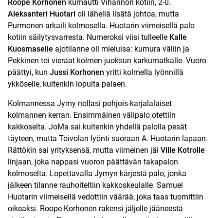
Roope Korhonen
kumautti Vihannon kotiin, 2-0.
Aleksanteri Huotari
oli lähellä lisätä johtoa, mutta
Purmonen arkaili kolmosella. Huotarin viimeisellä palo
kotiin säilytysvarresta. Numeroksi viisi tulleelle
Kalle
Kuosmaselle
ajotilanne oli mieluisa: kumura väliin ja
Pekkinen toi vieraat kolmen juoksun karkumatkalle. Vuoro
päättyi, kun
Jussi Korhonen
yritti kolmella lyönnillä
ykköselle, kuitenkin lopulta palaen.
Kolmannessa Jymy nollasi pohjois-karjalalaiset
kolmannen kerran. Ensimmäinen välipalo otettiin
kakkoselta. JoMa sai kuitenkin yhdellä palolla pesät
täyteen, mutta Toivolan lyönti suoraan A. Huotarin lapaan.
Rättökin sai yrityksensä, mutta viimeinen jäi
Ville Kotrolle
linjaan, joka nappasi vuoron päättävän takapalon
kolmoselta. Lopettavalla Jymyn kärjestä palo, jonka
jälkeen tilanne rauhoiteltiin kakkoskeulalle. Samuel
Huotarin viimeisellä vedottiin väärää, joka taas tuomittiin
oikeaksi. Roope Korhonen rakensi jäljelle jääneestä