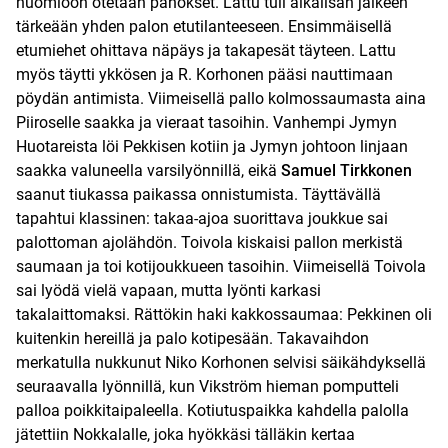
huomioon otetaan panokset. Lattu tuli aikalisän jälkeen
tärkeään yhden palon etutilanteeseen. Ensimmäisellä
etumiehet ohittava näpäys ja takapesät täyteen. Lattu
myös täytti ykkösen ja R. Korhonen pääsi nauttimaan
pöydän antimista. Viimeisellä pallo kolmossaumasta aina
Piiroselle saakka ja vieraat tasoihin. Vanhempi Jymyn
Huotareista löi Pekkisen kotiin ja Jymyn johtoon linjaan
saakka valuneella varsilyönnillä, eikä
Samuel Tirkkonen
saanut tiukassa paikassa onnistumista. Täyttävällä
tapahtui klassinen: takaa-ajoa suorittava joukkue sai
palottoman ajolähdön. Toivola kiskaisi pallon merkistä
saumaan ja toi kotijoukkueen tasoihin. Viimeisellä Toivola
sai lyödä vielä vapaan, mutta lyönti karkasi
takalaittomaksi. Rättökin haki kakkossaumaa: Pekkinen oli
kuitenkin hereillä ja palo kotipesään. Takavaihdon
merkatulla nukkunut Niko Korhonen selvisi säikähdyksellä
seuraavalla lyönnillä, kun Vikström hieman pomputteli
palloa poikkitaipaleella. Kotiutuspaikka kahdella palolla
jätettiin Nokkalalle, joka hyökkäsi tälläkin kertaa