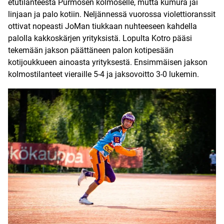
etutilanteesta Purmosen kolmoselle, mutta kumura jäi
linjaan ja palo kotiin. Neljännessä vuorossa violettioranssit
ottivat nopeasti JoMan tiukkaan nuhteeseen kahdella
palolla kakkoskärjen yrityksistä. Lopulta Kotro pääsi
tekemään jakson päättäneen palon kotipesään
kotijoukkueen ainoasta yrityksestä. Ensimmäisen jakson
kolmostilanteet vieraille 5-4 ja jaksovoitto 3-0 lukemin.