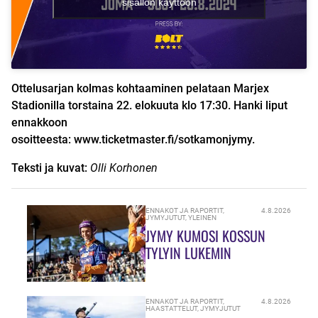
sisällön käyttöön
Ottelusarjan kolmas kohtaaminen pelataan Marjex
Stadionilla torstaina 22. elokuuta klo 17:30. Hanki liput
ennakkoon
osoitteesta:
www.ticketmaster.fi/sotkamonjymy
.
Teksti ja kuvat:
Olli Korhonen
ENNAKOT JA RAPORTIT
,
4.8.2026
JYMYJUTUT
,
YLEINEN
JYMY KUMOSI KOSSUN
TYLYIN LUKEMIN
ENNAKOT JA RAPORTIT
,
4.8.2026
HAASTATTELUT
,
JYMYJUTUT