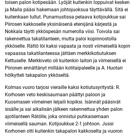
toisen palon kotipesään. Lyöjät kuitenkin loppuivat kesken
ja Maila pääsi hakemaan johtojuoksua täyttävällä. Sitä ei
kuitenkaan tullut. Punamustissa pelaava kotijoukkue sai
Piirosen kakkoselle yksinäisenä etenijänä kärjestä ja
Nokkala täytti ykköspesän numerolla viisi. Toivola sai
rakennettua takatilanteen, mutta paloi kopinnostolla
ykköselle. Rättö löi kaksi vapaata ja nosti viimeisellä kopin
vapaassa takatilanteessa jättäen merkkikotiutuksen
Kettuselle. Merkkiveto oli kuitenkin laiton ja viimeisellä ei
Piironen ennättänyt millään kotitaipaleelle ja A. Huotari
hölkytteli takapalon ykköseltä.
Kolmas vuoro tarjosi vieraille kaksi kotiutusyritystä: R.
Korhosen veto keskisaumaan päättyi paloon ja
Kuosmasen viimeinen leijaili kopiksi. Isännät pääsivät
sisälle ja sai aikalisän jälkeen rakennettua yhden palon
ajotilanteen Rätölle, joka onnistui puhkaisemaan
viimeisellä sauman. Kotijoukkue 2-1 johtoon. Jussi
Korhonen otti kuitenkin takapalon kakkoselta ja vuoron