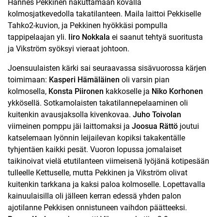
Hannes Pekkinen nakuttamaan kovalla
kolmosjatkevedolla takatilanteen. Maila laittoi Pekkiselle
Tahko2-kuvion, ja Pekkinen hyökkäsi pompulla
tappipelaajan yli.
Iiro Nokkala
ei saanut tehtyä suoritusta
ja Vikström syöksyi vieraat johtoon.
Joensuulaisten kärki sai seuraavassa sisävuorossa kärjen
toimimaan:
Kasperi Hämäläinen
oli varsin pian
kolmosella,
Konsta Piironen
kakkoselle ja
Niko Korhonen
ykkösellä. Sotkamolaisten takatilannepelaaminen oli
kuitenkin avausjaksolla kivenkovaa.
Juho Toivolan
viimeinen pomppu jäi laittomaksi ja
Joosua Rättö
joutui
katselemaan lyönnin leijailevan kopiksi takakentälle
tyhjentäen kaikki pesät. Vuoron lopussa jomalaiset
taikinoivat vielä etutilanteen viimeisenä lyöjänä kotipesään
tulleelle Kettuselle, mutta Pekkinen ja Vikström olivat
kuitenkin tarkkana ja kaksi paloa kolmoselle. Lopettavalla
kainuulaisilla oli jälleen kerran edessä yhden palon
ajotilanne Pekkisen onnistuneen vaihdon päätteeksi.