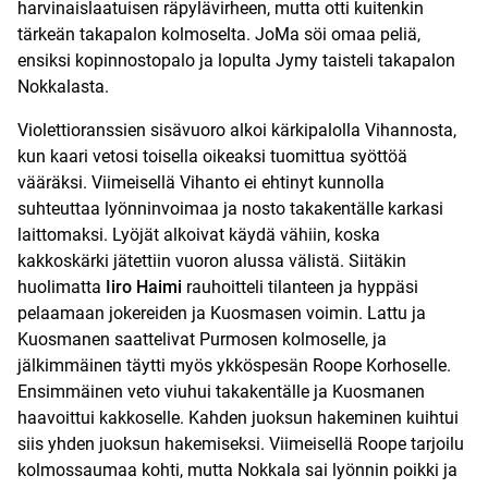
harvinaislaatuisen räpylävirheen, mutta otti kuitenkin
tärkeän takapalon kolmoselta. JoMa söi omaa peliä,
ensiksi kopinnostopalo ja lopulta Jymy taisteli takapalon
Nokkalasta.
Violettioranssien sisävuoro alkoi kärkipalolla Vihannosta,
kun kaari vetosi toisella oikeaksi tuomittua syöttöä
vääräksi. Viimeisellä Vihanto ei ehtinyt kunnolla
suhteuttaa lyönninvoimaa ja nosto takakentälle karkasi
laittomaksi. Lyöjät alkoivat käydä vähiin, koska
kakkoskärki jätettiin vuoron alussa välistä. Siitäkin
huolimatta
Iiro Haimi
rauhoitteli tilanteen ja hyppäsi
pelaamaan jokereiden ja Kuosmasen voimin. Lattu ja
Kuosmanen saattelivat Purmosen kolmoselle, ja
jälkimmäinen täytti myös ykköspesän Roope Korhoselle.
Ensimmäinen veto viuhui takakentälle ja Kuosmanen
haavoittui kakkoselle. Kahden juoksun hakeminen kuihtui
siis yhden juoksun hakemiseksi. Viimeisellä Roope tarjoilu
kolmossaumaa kohti, mutta Nokkala sai lyönnin poikki ja