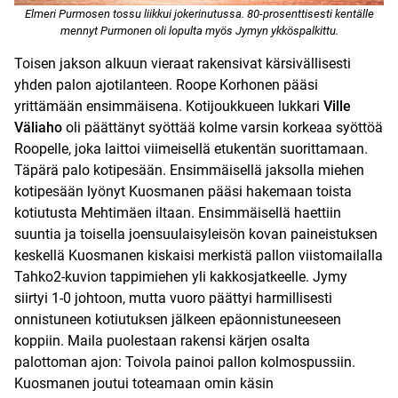
Elmeri Purmosen tossu liikkui jokerinutussa. 80-prosenttisesti kentälle
mennyt Purmonen oli lopulta myös Jymyn ykköspalkittu.
Toisen jakson alkuun vieraat rakensivat kärsivällisesti
yhden palon ajotilanteen. Roope Korhonen pääsi
yrittämään ensimmäisena. Kotijoukkueen lukkari
Ville
Väliaho
oli päättänyt syöttää kolme varsin korkeaa syöttöä
Roopelle, joka laittoi viimeisellä etukentän suorittamaan.
Täpärä palo kotipesään. Ensimmäisellä jaksolla miehen
kotipesään lyönyt Kuosmanen pääsi hakemaan toista
kotiutusta Mehtimäen iltaan. Ensimmäisellä haettiin
suuntia ja toisella joensuulaisyleisön kovan paineistuksen
keskellä Kuosmanen kiskaisi merkistä pallon viistomailalla
Tahko2-kuvion tappimiehen yli kakkosjatkeelle. Jymy
siirtyi 1-0 johtoon, mutta vuoro päättyi harmillisesti
onnistuneen kotiutuksen jälkeen epäonnistuneeseen
koppiin. Maila puolestaan rakensi kärjen osalta
palottoman ajon: Toivola painoi pallon kolmospussiin.
Kuosmanen joutui toteamaan omin käsin