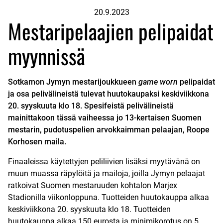
20.9.2023
Mestaripelaajien pelipaidat
myynnissä
Sotkamon Jymyn mestarijoukkueen
game worn
pelipaidat
ja osa pelivälineistä tulevat huutokaupaksi keskiviikkona
20. syyskuuta klo 18. Spesifeistä pelivälineistä
mainittakoon tässä vaiheessa jo 13-kertaisen Suomen
mestarin, pudotuspelien arvokkaimman pelaajan, Roope
Korhosen maila.
Finaaleissa käytettyjen peliliivien lisäksi myytävänä on
muun muassa räpylöitä ja mailoja, joilla Jymyn pelaajat
ratkoivat Suomen mestaruuden kohtalon Marjex
Stadionilla viikonloppuna. Tuotteiden huutokauppa alkaa
keskiviikkona 20. syyskuuta klo 18. Tuotteiden
huutokauppa alkaa 150 eurosta ja minimikorotus on 5