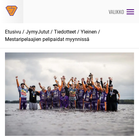
Siirry
suoraan
VALIKKO
sisältöön
Etusivu
/
JymyJutut
/
Tiedotteet
/
Yleinen
/
Mestaripelaajien pelipaidat myynnissä