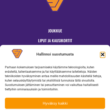
JOUKKUE
LIPUT JA KAUSIKORTIT
OTTELUT
Hallinnoi suostumusta
JYMYKAUPPA
Parhaan kokemuksen tarjoamiseksi käytämme teknologioita, kuten
OTTELUINFO
evästeitä, tallentaaksemme ja/tai käyttääksemme laitetietoja. Näiden
tekniikoiden hyväksyminen antaa meille mahdollisuuden käsitellä tietoja,
UUTISET
kuten selauskäyttäytymistä tai yksilöllisiä tunnuksia tällä sivustolla.
Suostumuksen jättäminen tai peruuttaminen voi vaikuttaa haitallisesti
YRITYKSILLE
tiettyihin ominaisuuksiin ja toimintoihin.
MEDIALLE
Hyväksy kaikki