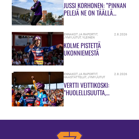
JUSSI KORHONEN: ”PINNAN
PELEJÄ NE ON TÄÄLLÄ
HIUKASSA!”
ENNAKOT JA RAPORTIT
,
2.8.2026
JYMYJUTUT
,
YLEINEN
KOLME PISTETTÄ
UKONNIEMESTÄ
ENNAKOT JA RAPORTIT
,
2.8.2026
HAASTATTELUT
,
JYMYJUTUT
VERTTI VEITTIKOSKI:
”HUOLELLISUUTTA,
HUOLELLISUUTTA!”