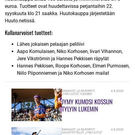
euroa. Tuotteet ovat huudettavissa perjantaihin 22.
syyskuuta klo 21 saakka. Huutokauppa järjestetään
Huuto.netissä
.
Kullanarvoiset tuotteet:
Lähes jokaisen pelaajan peliliivi
Aapo Komulaisen, Niko Korhosen, Iivari Vihannon,
Jere Vikströmin ja Hannes Pekkisen räpylät
Hannes Pekkisen, Roope Korhosen, Elmeri Purmosen,
Niilo Piiponniemen ja Niko Korhosen mailat
ENNAKOT JA RAPORTIT
,
4.8.2026
JYMYJUTUT
,
YLEINEN
JYMY KUMOSI KOSSUN
TYLYIN LUKEMIN
ENNAKOT JA RAPORTIT
,
4.8.2026
HAASTATTELUT
,
JYMYJUTUT