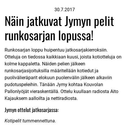
30.7.2017
Näin jatkuvat Jymyn pelit
runkosarjan lopussa!
Runkosarjan loppu huipentuu jatkosarjakierroksiin.
Otteluja on tiedossa kaikkiaan kuusi, joista kotiotteluja on
kolme kappaletta. Näiden pelien jälkeen
runkosarjasijoituksilla määritellään kotiedut ja
puolivälieräparit elokuun puolenvälin jälkeen alkaviin
pudotuspeleihin. Tänään Jymy kohtaa Kouvolan
Pallonlyöjät vieraskentällä. Ottelu kuullaan radiosta Aito
Kajauksem aalloilta ja
nettiradiosta
.
Jymyn ottelut jatkosarjassa:
Kotipelit tummennettuna.