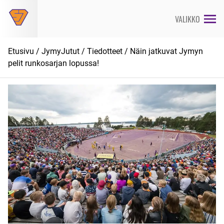
Siirry
suoraan
VALIKKO
sisältöön
Etusivu
/
JymyJutut
/
Tiedotteet
/ Näin jatkuvat Jymyn
pelit runkosarjan lopussa!