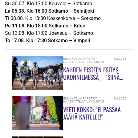
Su 30.07. Klo 17:00 Kouvola – Sotkamo
La 05.08. Klo 16:00 Sotkamo – Seinäjoki
Ti 08.08. Klo 18:00 Koskenkorva – Sotkamo
Pe 11.08. Klo 18:00 Sotkamo – Kitee
Su 13.08. Klo 17:00 Joensuu – Sotkamo
To 17.08. Klo 17:30 Sotkamo – Vimpeli
ENNAKOT JA RAPORTIT
,
8.8.2026
HAASTATTELUT
,
JYMYJUTUT
KAHDEN PISTEEN ESITYS
UKONNIEMESSÄ – ”SIINÄ
MEILLÄ ON VIELÄ PALJON
TEKEMISTÄ!”
ENNAKOT JA RAPORTIT
,
8.8.2026
HAASTATTELUT
,
JYMYJUTUT
VEETI KOKKO: ”EI PASSAA
JÄÄHÄ KATTELEE!”