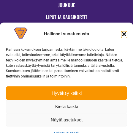
JOUKKUE
LIPUT JA KAUSIKORTIT
OTTELUT
Hallinnoi suostumusta
JYMYKAUPPA
Parhaan kokemuksen tarjoamiseksi käytämme teknologioita, kuten
OTTELUINFO
evästeitä, tallentaaksemme ja/tai käyttääksemme laitetietoja. Näiden
tekniikoiden hyväksyminen antaa meille mahdollisuuden käsitellä tietoja,
UUTISET
kuten selauskäyttäytymistä tai yksilöllisiä tunnuksia tällä sivustolla.
Suostumuksen jättäminen tai peruuttaminen voi vaikuttaa haitallisesti
YRITYKSILLE
tiettyihin ominaisuuksiin ja toimintoihin.
MEDIALLE
Hyväksy kaikki
Kiellä kaikki
Copyright 2026 Superjymy Oy | Linturinteenkatu 1, 88610 Vuokatti |
toimisto@superjymy.fi
|
Tietosuojaseloste
Näytä asetukset