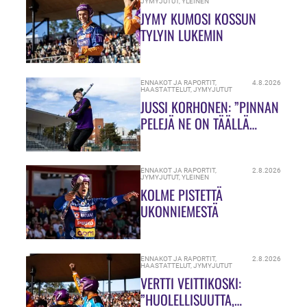
JYMYJUTUT
,
YLEINEN
JYMY KUMOSI KOSSUN
TYLYIN LUKEMIN
ENNAKOT JA RAPORTIT
,
4.8.2026
HAASTATTELUT
,
JYMYJUTUT
JUSSI KORHONEN: ”PINNAN
PELEJÄ NE ON TÄÄLLÄ
HIUKASSA!”
ENNAKOT JA RAPORTIT
,
2.8.2026
JYMYJUTUT
,
YLEINEN
KOLME PISTETTÄ
UKONNIEMESTÄ
ENNAKOT JA RAPORTIT
,
2.8.2026
HAASTATTELUT
,
JYMYJUTUT
VERTTI VEITTIKOSKI:
”HUOLELLISUUTTA,