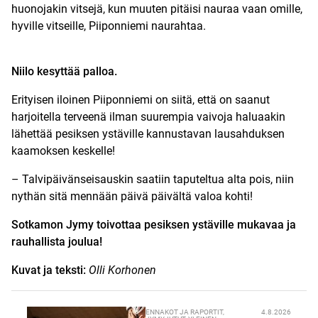
huonojakin vitsejä, kun muuten pitäisi nauraa vaan omille,
hyville vitseille, Piiponniemi naurahtaa.
Niilo kesyttää palloa.
Erityisen iloinen Piiponniemi on siitä, että on saanut
harjoitella terveenä ilman suurempia vaivoja haluaakin
lähettää pesiksen ystäville kannustavan lausahduksen
kaamoksen keskelle!
– Talvipäivänseisauskin saatiin taputeltua alta pois, niin
nythän sitä mennään päivä päivältä valoa kohti!
Sotkamon Jymy toivottaa pesiksen ystäville mukavaa ja
rauhallista joulua!
Kuvat ja teksti:
Olli Korhonen
ENNAKOT JA RAPORTIT
,
4.8.2026