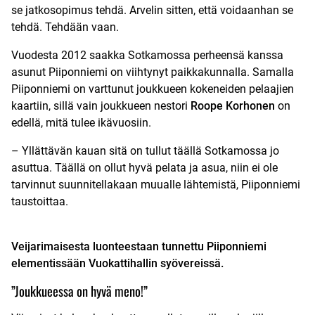
se jatkosopimus tehdä. Arvelin sitten, että voidaanhan se
tehdä. Tehdään vaan.
Vuodesta 2012 saakka Sotkamossa perheensä kanssa
asunut Piiponniemi on viihtynyt paikkakunnalla. Samalla
Piiponniemi on varttunut joukkueen kokeneiden pelaajien
kaartiin, sillä vain joukkueen nestori
Roope Korhonen
on
edellä, mitä tulee ikävuosiin.
– Yllättävän kauan sitä on tullut täällä Sotkamossa jo
asuttua. Täällä on ollut hyvä pelata ja asua, niin ei ole
tarvinnut suunnitellakaan muualle lähtemistä, Piiponniemi
taustoittaa.
Veijarimaisesta luonteestaan tunnettu Piiponniemi
elementissään Vuokattihallin syövereissä.
”Joukkueessa on hyvä meno!”