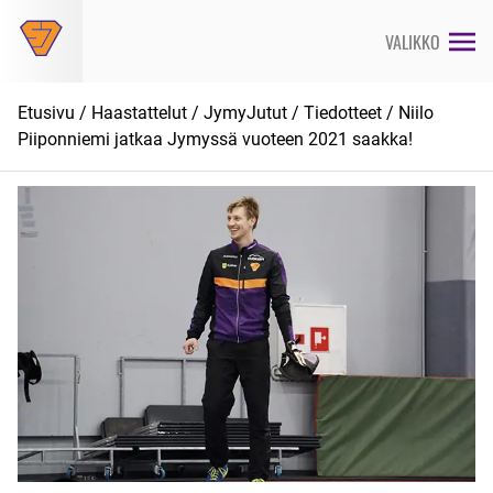
Siirry
suoraan
VALIKKO
sisältöön
Etusivu
/
Haastattelut
/
JymyJutut
/
Tiedotteet
/ Niilo
Piiponniemi jatkaa Jymyssä vuoteen 2021 saakka!