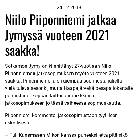
24.12.2018
Niilo Piiponniemi jatkaa
Jymyssä vuoteen 2021
saakka!
Sotkamon Jymy on kiinnittänyt 27-vuotiaan
Niilo
Piiponniemen
jatkosopimuksen myötä vuoteen 2021
saakka. Piiponniemellä oli aiempaa sopimusta jäljellä
vielä tuleva sesonki, mutta Haapajärveltä pesäpallokartalle
ponnistanut koppari laittoi puumerkkinsä
jatkosopimukseen jo tässä vaiheessa sopimuskautta.
Piiponniemi kommentoi jatkosopimustaan tyylilleen
uskollisesti.
– Tuli
Kuosmasen Mikon
kanssa puheeksi, että pitäisikö