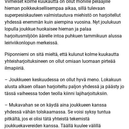
Viimeiset kolme kuukautta on ollut monille pelaajille
hieman poikkeuksellisempaa aikaa, sillä tulevaan
superpesiskauteen valmistautuva miehistö on harjoitellut
yhdessä enemmän kuin aiempina vuosina. Nyt joulukuun
lopulla joukkue huokaisee hieman ja palaa
harjoitusmiljöön äärelle intoa puhkuen tammikuun alussa
leiriviikonlopun merkeissä.
Piiponniemi on sitä mieltä, että kulunut kolme kuukautta
yhteisharjoituksineen on ollut omiaan luomaan pirteää
ilmapiiriä.
– Joukkueen keskuudessa on ollut hyvä meno. Lokakuun
alusta alkaen ollaan harjoiteltu paljon yhdessä ja päästy jo
tässä vaiheessa toden teolla kiinni lajiharjoituksiin.
– Mukavahan se on käydä aina joukkueen kanssa
yhdessä vähän tolskaamassa. Se voisi syksy tuntua
pitkältä, jos ei olisi tätä yhteistä tekemistä
joukkuekavereiden kanssa. Täällä kuulee välillä